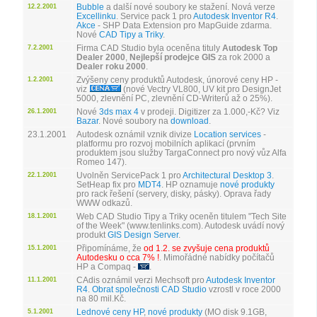
Bubble
a další nové soubory ke stažení. Nová verze
12.2.2001
Excellinku
. Service pack 1 pro
Autodesk Inventor R4
.
Akce
- SHP Data Extension pro MapGuide zdarma.
Nové
CAD Tipy a Triky
.
Firma CAD Studio byla oceněna tituly
Autodesk Top
7.2.2001
Dealer 2000
,
Nejlepší prodejce GIS
za rok 2000 a
Dealer roku 2000
.
Zvýšeny ceny produktů Autodesk, únorové ceny HP -
1.2.2001
viz
(nové Vectry VL800, UV kit pro DesignJet
5000, zlevnění PC, zlevnění CD-Writerů až o 25%).
Nové
3ds max 4
v prodeji. Digitizer za 1.000,-Kč? Viz
26.1.2001
Bazar
. Nové soubory na
download
.
23.1.2001
Autodesk oznámil vznik divize
Location services
-
platformu pro rozvoj mobilních aplikací (prvním
produktem jsou služby TargaConnect pro nový vůz Alfa
Romeo 147).
Uvolněn ServicePack 1 pro
Architectural Desktop 3
.
22.1.2001
SetHeap fix pro
MDT4
. HP oznamuje
nové produkty
pro rack řešení (servery, disky, pásky). Oprava řady
WWW odkazů.
Web CAD Studio Tipy a Triky oceněn titulem "Tech Site
18.1.2001
of the Week" (www.tenlinks.com). Autodesk uvádí nový
produkt
GIS Design Server
.
Připomínáme, že
od 1.2. se zvyšuje cena produktů
15.1.2001
Autodesku o cca 7% !
. Mimořádné nabídky počítačů
HP a Compaq -
.
CAdis oznámil verzi Mechsoft pro
Autodesk Inventor
11.1.2001
R4
.
Obrat společnosti CAD Studio
vzrostl v roce 2000
na 80 mil.Kč.
Lednové ceny HP
,
nové produkty
(MO disk 9.1GB,
5.1.2001