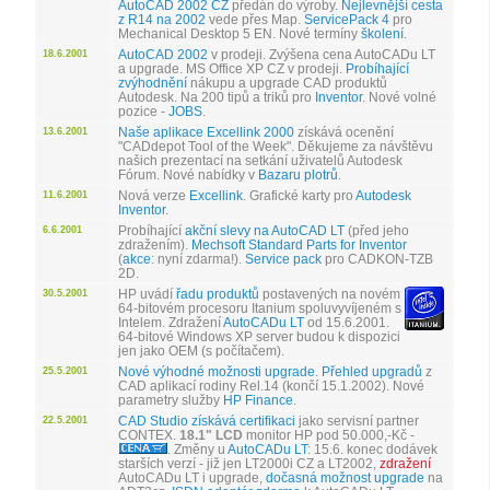
AutoCAD 2002 CZ
předán do výroby.
Nejlevnější cesta
z R14 na 2002
vede přes Map.
ServicePack 4
pro
Mechanical Desktop 5 EN. Nové termíny
školení
.
AutoCAD 2002
v prodeji. Zvýšena cena AutoCADu LT
18.6.2001
a upgrade. MS Office XP CZ v prodeji.
Probíhající
zvýhodnění
nákupu a upgrade CAD produktů
Autodesk. Na 200 tipů a triků pro
Inventor
. Nové volné
pozice -
JOBS
.
Naše aplikace Excellink 2000
získává ocenění
13.6.2001
"CADdepot Tool of the Week". Děkujeme za návštěvu
našich prezentací na setkání uživatelů Autodesk
Fórum. Nové nabídky v
Bazaru plotrů
.
Nová verze
Excellink
. Grafické karty pro
Autodesk
11.6.2001
Inventor
.
Probíhající
akční slevy na AutoCAD LT
(před jeho
6.6.2001
zdražením).
Mechsoft Standard Parts for Inventor
(
akce
: nyní zdarma!).
Service pack
pro CADKON-TZB
2D.
HP uvádí
řadu produktů
postavených na novém
30.5.2001
64-bitovém procesoru Itanium spoluvyvíjeném s
Intelem. Zdražení
AutoCADu LT
od 15.6.2001.
64-bitové Windows XP server budou k dispozici
jen jako OEM (s počítačem).
Nové výhodné možnosti upgrade
.
Přehled upgradů
z
25.5.2001
CAD aplikací rodiny Rel.14 (končí 15.1.2002). Nové
parametry služby
HP Finance
.
CAD Studio získává certifikaci
jako servisní partner
22.5.2001
CONTEX.
18.1" LCD
monitor HP pod 50.000,-Kč -
. Změny u
AutoCADu LT
: 15.6. konec dodávek
starších verzí - již jen LT2000i CZ a LT2002,
zdražení
AutoCADu LT i upgrade,
dočasná možnost upgrade
na