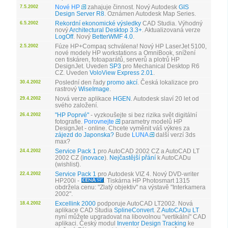
Nové HP
zahajuje činnost. Nový Autodesk
GIS
7.5.2002
Design Server R8
. Oznámen Autodesk Map Series.
Rekordní ekonomické výsledky
CAD Studia. Výhodný
6.5.2002
nový
Architectural Desktop 3.3+
. Aktualizovaná verze
LogOff
. Nový
BetterWMF 4.0
.
Fúze HP+Compaq schválena! Nový HP LaserJet 5100,
2.5.2002
nové modely HP workstations a OmniBook, snížení
cen tiskáren, fotoaparátů, serverů a plotrů HP
DesignJet. Uveden
SP3
pro Mechanical Desktop R6
CZ. Uveden
VoloView Express 2.01
.
Poslední den řady
promo akcí
. Česká lokalizace pro
30.4.2002
rastrový
WiseImage
.
Nová verze aplikace
HGEN
. Autodesk slaví 20 let od
29.4.2002
svého založení.
"HP Poprvé"
- vyzkoušejte si bez rizika svět digitální
26.4.2002
fotografie.
Porovnejte
parametry modelů HP
DesignJet - online. Chcete vyměnit váš výkres za
zájezd do Japonska?
Bude
LUNA
další verzí 3ds
max?
Service Pack 1
pro AutoCAD 2002 CZ a AutoCAD LT
24.4.2002
2002 CZ (
inovace
).
Nejčastější přání
k AutoCADu
(wishlist).
Service Pack 1
pro Autodesk VIZ 4. Nový DVD-writer
22.4.2002
HP200i -
. Tiskárna HP Photosmart 1315
obdržela cenu: "Zlatý objektiv" na výstavě "Interkamera
2002".
Excellink 2000
podporuje AutoCAD LT2002. Nová
18.4.2002
aplikace CAD Studia
SplineConvert
. Z
AutoCADu LT
nyní můžete upgradovat na libovolnou "vertikální" CAD
aplikaci. Český modul
Inventor Design Tracking
ke