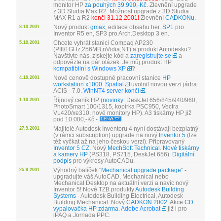
monitor HP
za pouhých 39.990,-Kč
. Zlevnění upgrade
z 3D Studia Max R2. Možnost upgrade z 3D Studia
MAX R1 a R2
končí 31.12.2001!
Zlevnění
CADKONu
.
Nový produkt
gmax
, editace obsahu her.
SP1
pro
8.10.2001
Inventor R5 en, SP3 pro Arch.Desktop 3 en.
Chcete vyhrát stanici Compaq AP230
5.10.2001
(PIII/1GHz,256MB,nVidia,NT) a produkt Autodesku?
Navštivte nás, získejte kód a
zaregistrujte se
a
odpovězte na pár otázek. Je můj produkt HP
kompatibilní s Windows XP
?
Nové cenově dostupné pracovní stanice
HP
4.10.2001
workstation x1000
.
Spatial
uvolnil novou verzi jádra
ACIS - 7.0.
WinNT4 server končí
.
Říjnový ceník HP (
novinky:
DeskJet 656/845/940/960,
1.10.2001
PhotoSmart 100/1315, kopírka PSC950, Vectra
VL420/xe310, nové monitory HP). A3 tiskárny HP již
pod 10.000,-Kč -
.
Majitelé Autodesk Inventoru 4 nyní dostávají bezplatný
27.9.2001
(v rámci subscription) upgrade na nový
Inventor 5
(lze
též vyčkat až na jeho českou verzi). Připravovaný
Inventor 5 CZ
. Nový
MechSoft Technical
.
Nové tiskárny
a kamery HP
(PS318, PS715, DeskJet 656).
Digitální
podpis
pro výkresy AutoCADu.
Výhodný balíček "
Mechanical upgrade package
" -
25.9.2001
upgradujte váš AutoCAD, Mechanical nebo
Mechanical Desktop na aktuální verzi a navíc nový
Inventor 5! Nové TZB produkty
Autodesk Building
Systems
- Autodesk Building Electrical, Autodesk
Building Mechanical. Nový
CADKON 2002
. Akce
CD
vypalovačka HP zdarma
.
Adobe Acrobat
již i pro
iPAQ a Jornada PPC.