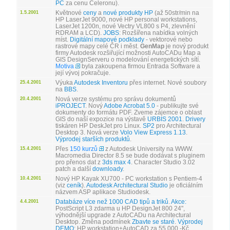
PC
za cenu Celeronu).
Květnové
ceny
a
nové produkty HP
(až 50str/min na
1.5.2001
HP LaserJet 9000, nové HP personal workstations,
LaserJet 1200n, nové Vectry VL800 s P4, zlevnění
RDRAM a LCD).
JOBS
: Rozšířena nabídka volných
míst.
Digitální mapové podklady
- vektorové nebo
rastrové mapy celé ČR i měst.
GenMap
je nový produkt
firmy Autodesk rozšiřující možnosti AutoCADu Map a
GIS DesignServeru o modelování energetických sítí.
Motiva
byla zakoupena firmou Entrada Software a
její vývoj pokračuje.
Výuka
Autodesk Inventoru
přes internet. Nové soubory
25.4.2001
na
BBS
.
Nová verze systému pro správu dokumentů
20.4.2001
iPROJECT
. Nový
Adobe Acrobat 5.0
- publikujte své
dokumenty do formátu PDF. Zveme zájemce o oblast
GIS do naší expozice na výstavě
URBIS 2001
.
Drivery
tiskáren HP DeskJet pro Linux.
SP2
pro Architectural
Desktop 3. Nová verze
Volo View Express 1.13
.
Výprodej starších produktů
.
Přes
150 kurzů
z Autodesk University na WWW.
15.4.2001
Macromedia Director 8.5 se bude dodávat s pluginem
pro přenos dat z
3ds max 4
. Character Studio 3.02
patch a další
downloady
.
Nový HP Kayak XU700 - PC workstation s Pentiem-4
10.4.2001
(viz
ceník
).
Autodesk Architectural Studio
je oficiálním
názvem ASP aplikace Studiodesk.
Databáze více než 1000 CAD tipů a triků
.
Akce:
4.4.2001
PostScript L3 zdarma u HP DesignJet 800 24",
výhodnější upgrade z AutoCADu na Architectural
Desktop. Změna podmínek
Zbavte se staré
.
Výprodej
DEMO
: HP workstation+AutoCAD za 55.000,-Kč.