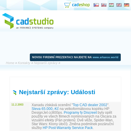
NOVOU FIREMNÍ PREZENTACI NAJDETE NA
www.arkance.world
Home
»
Kontakty
»
Nejstarší zprávy
»
Nejstarší zprávy: Události
Xanadu získává ocenění "
Top CAD dealer 2002
".
11.2.2003
Sleva 65.000,-Kč
na velkoformátovou kopírku HP
DesignJet cc800ps.
Programy fy Discreet
byly opět
použity ve všech filmech nominovaných na Oscara za
vizuální efekty (Pán prstenů: Dvě věže, Spider-Man,
Star Wars: Klony útočí). Změna podmínek pozáruční
služby
HP Post-Warranty Service Pack
.