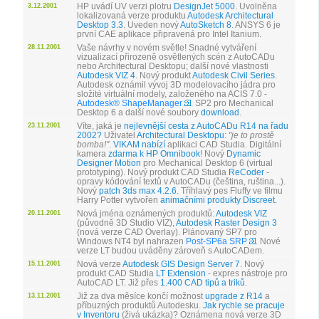
HP uvádí UV verzi plotru
DesignJet 5000
. Uvolněna
3.12.2001
lokalizovaná verze produktu
Autodesk Architectural
Desktop 3.3
. Uveden nový
AutoSketch 8
. ANSYS 6 je
první CAE aplikace připravená pro Intel Itanium.
Vaše návrhy v novém světle! Snadné vytváření
28.11.2001
vizualizací přirozeně osvětlených scén z AutoCADu
nebo Architectural Desktopu; další nové vlastnosti
Autodesk VIZ 4
. Nový produkt
Autodesk Civil Series
.
Autodesk oznámil vývoj 3D modelovacího jádra pro
složité virtuální modely, založeného na ACIS 7.0 -
Autodesk® ShapeManager
. SP2 pro Mechanical
Desktop 6 a další nové soubory
download
.
Víte, jaká je
nejlevnější cesta z AutoCADu R14 na řadu
23.11.2001
2002?
Uživatel
Architectural Desktopu
:
"je to prostě
bomba!"
.
VIKAM nabízí
aplikaci CAD Studia. Digitální
kamera
zdarma k HP Omnibook
! Nový
Dynamic
Designer Motion
pro Mechanical Desktop 6 (virtual
prototyping). Nový produkt CAD Studia
ReCoder
-
opravy kódování textů v AutoCADu (čeština, ruština...).
Nový
patch 3ds max 4.2.6
. Tříhlavý pes Fluffy ve filmu
Harry Potter vytvořen
animačními produkty Discreet
.
Nová jména oznámených produktů:
Autodesk VIZ
20.11.2001
(původně 3D Studio VIZ),
Autodesk Raster Design 3
(nová verze CAD Overlay). Plánovaný SP7 pro
Windows NT4 byl nahrazen
Post-SP6a SRP
. Nové
verze LT budou uváděny zároveň s AutoCADem.
Nová verze
Autodesk GIS Design Server 7
. Nový
15.11.2001
produkt CAD Studia
LT Extension
- expres nástroje pro
AutoCAD LT. Již přes
1.400 CAD tipů a triků
.
Již za dva měsíce končí možnost
upgrade z R14
a
13.11.2001
příbuzných produktů Autodesku.
Jak rychle se pracuje
v Inventoru
(živá ukázka)? Oznámena nová verze 3D