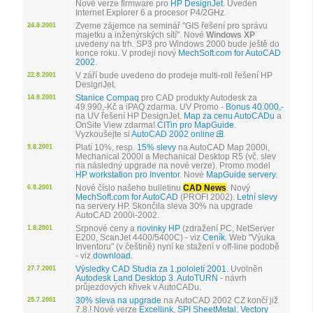
Nové verze firmware pro
HP DesignJet
. Uveden
Internet Explorer 6 a procesor P4/2GHz.
Zveme zájemce na seminář "GIS řešení pro správu
24.8.2001
majetku a inženýrských sítí". Nové
Windows XP
uvedeny na trh. SP3 pro Windows 2000 bude ještě do
konce roku. V prodeji nový
MechSoft.com for AutoCAD
2002
.
V září bude uvedeno do prodeje multi-roll řešení HP
22.8.2001
DesignJet.
Stanice Compaq
pro CAD produkty Autodesk za
14.8.2001
49.990,-Kč a iPAQ zdarma. UV Promo -
Bonus 40.000,-
na UV řešení HP DesignJet.
Map za cenu AutoCADu
a
OnSite View zdarma!
CITin pro MapGuide
.
Vyzkoušejte si
AutoCAD 2002 online
.
Platí 10%, resp.
15% slevy
na AutoCAD Map 2000i,
9.8.2001
Mechanical 2000i a Mechanical Desktop R5 (vč. slev
na následný upgrade na nové verze). Promo model
HP workstation pro Inventor
. Nové
MapGuide servery
.
Nové číslo našeho bulletinu
CAD News
. Nový
6.8.2001
MechSoft.com for AutoCAD
(PROFI 2002).
Letní slevy
na servery HP. Skončila sleva 30% na upgrade
AutoCAD 2000i-2002.
Srpnové ceny a
novinky HP
(zdražení PC, NetServer
1.8.2001
E200, ScanJet 4400/5400C) - viz
Ceník
. Web "Výuka
Inventoru" (v češtině) nyní ke stažení v off-line podobě
- viz
download
.
Výsledky CAD Studia za 1.pololetí 2001
. Uvolněn
27.7.2001
Autodesk Land Desktop 3
.
AutoTURN
- návrh
průjezdových křivek v AutoCADu.
30% sleva na upgrade
na AutoCAD 2002 CZ končí již
25.7.2001
7.8.! Nové verze
Excellink
,
SPI SheetMetal
,
Vectory