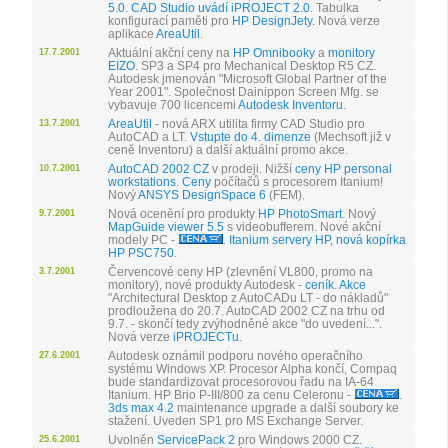
5.0
.
CAD Studio uvádí iPROJECT 2.0
. Tabulka
konfigurací paměti pro
HP DesignJety
. Nová verze
aplikace
AreaUtil
.
Aktuální akční ceny na
HP Omnibooky
a
monitory
17.7.2001
EIZO
. SP3 a SP4 pro Mechanical Desktop R5 CZ.
Autodesk jmenován "Microsoft Global Partner of the
Year 2001". Společnost Dainippon Screen Mfg. se
vybavuje 700 licencemi
Autodesk Inventoru
.
AreaUtil
- nová ARX utilita firmy CAD Studio pro
13.7.2001
AutoCAD a LT.
Vstupte do 4. dimenze
(Mechsoft již v
ceně Inventoru) a další aktuální promo akce.
AutoCAD 2002 CZ
v prodeji. Nižší
ceny HP personal
10.7.2001
workstations
.
Ceny
počítačů s procesorem Itanium!
Nový
ANSYS DesignSpace 6
(FEM).
Nová ocenění pro produkty
HP PhotoSmart
. Nový
9.7.2001
MapGuide viewer 5.5
s videobufferem. Nové akční
modely PC -
.
Itanium servery HP, nová kopírka
HP PSC750
.
Červencové ceny HP (zlevnění VL800, promo na
3.7.2001
monitory), nové produkty Autodesk -
ceník
.
Akce
"Architectural Desktop z AutoCADu LT - do nákladů"
prodloužena do 20.7. AutoCAD 2002 CZ na trhu od
9.7. - skončí tedy zvýhodněné akce "do uvedení...".
Nová verze
iPROJECTu
.
Autodesk oznámil podporu nového operačního
27.6.2001
systému Windows XP. Procesor Alpha končí, Compaq
bude standardizovat procesorovou řadu na IA-64
Itanium. HP Brio P-III/800 za cenu Celeronu -
.
3ds max 4.2
maintenance upgrade a další soubory ke
stažení. Uveden SP1 pro MS Exchange Server.
Uvolněn
ServicePack 2
pro Windows 2000 CZ.
25.6.2001