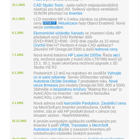
CAD Studio Tools
- sada našich nejpopulárnějších
15.1.2003
nástrojů pro AutoCAD. Světový výrobce ventilátorů
SUNON přechází na
Inventor
.
LCD monitory HP s 3-letou zárukou za překvapivé
10.1.2003
ceny
.
Aktualizace
řady Object Enablerů. Nová
verze
combustion
.
Ekonomické výsledky Xanadu
ve znamení růstu. HP
8.1.2003
představil nový DVD ReWriter 300i
(DVD+RW/CD+RW) - DVD disk zapíše za 15 minut.
Urychlí
Intel HT Pentium-4 moje CAD aplikace?
Zlevnění HP DesignJet 5500 a další
lednové ceny
.
Nová levná tiskárna
HP LaserJet 1005w
. Řada
akcí
7.1.2003
(mj. možnost upgrade z AutoCADu LT97/98) končí již
15.1. 30.1. bude ukončena možnost upgrade z 3D
Studia VIZ R2.
Posledních 12 dnů na registraci do soutěže
Vyhrajte
6.1.2003
co si sami vyberete
. Server GISmonitor vyhlásil
Autodesk OnSite Desktop 7
produktem roku.
Nové
verze firmware
pro modely DesignJet 500, 800 a 5000.
Stáhněte si
bezplatnou brožuru
"Making the Leap" (z
AutoCADu na Inventor - od velkého fanouška
AutoCADu, Lynn Allen).
Nová adresa naší
kanceláře Pardubice
.
Zaváděcí cena
2.1.2003
na MechSoft pro Inventor prodloužena. Ověřte si
online, zda je váš HP produkt dosud v záruce (viz
sloupec vpravo - Nepřehlédněte).
K prvním evropským aplikacím certifikovaným pro
23.12.2002
Inventor 6 patří
VRML Translator
a
MechSoft
.
Autodesk.com
píše o nasazení Inventoru při
odstraňování následků českých povodní.
19.12.2002