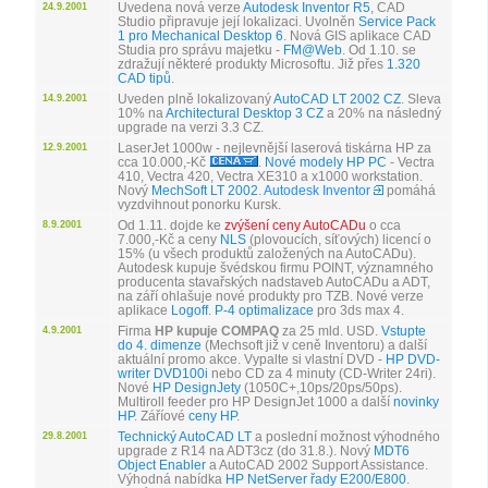
Uvedena nová verze
Autodesk Inventor R5
, CAD
24.9.2001
Studio připravuje její lokalizaci. Uvolněn
Service Pack
1 pro Mechanical Desktop 6
. Nová GIS aplikace CAD
Studia pro správu majetku -
FM@Web
. Od 1.10. se
zdražují některé produkty Microsoftu. Již přes
1.320
CAD tipů
.
Uveden plně lokalizovaný
AutoCAD LT 2002 CZ
. Sleva
14.9.2001
10% na
Architectural Desktop 3 CZ
a 20% na následný
upgrade na verzi 3.3 CZ.
LaserJet 1000w - nejlevnější laserová tiskárna HP za
12.9.2001
cca 10.000,-Kč
.
Nové modely HP PC
- Vectra
410, Vectra 420, Vectra XE310 a x1000 workstation.
Nový
MechSoft LT 2002
.
Autodesk Inventor
pomáhá
vyzdvihnout ponorku Kursk.
Od 1.11. dojde ke
zvýšení ceny AutoCADu
o cca
8.9.2001
7.000,-Kč a ceny
NLS
(plovoucích, síťových) licencí o
15% (u všech produktů založených na AutoCADu).
Autodesk kupuje švédskou firmu POINT, významného
producenta stavařských nadstaveb AutoCADu a ADT,
na září ohlašuje nové produkty pro TZB. Nové verze
aplikace
Logoff
.
P-4 optimalizace
pro 3ds max 4.
Firma
HP kupuje COMPAQ
za 25 mld. USD.
Vstupte
4.9.2001
do 4. dimenze
(Mechsoft již v ceně Inventoru) a další
aktuální promo akce. Vypalte si vlastní DVD -
HP DVD-
writer DVD100i
nebo CD za 4 minuty (CD-Writer 24ri).
Nové
HP DesignJety
(1050C+,10ps/20ps/50ps).
Multiroll feeder pro HP DesignJet 1000 a další
novinky
HP
. Záříové
ceny HP
.
Technický AutoCAD LT
a poslední možnost výhodného
29.8.2001
upgrade z R14 na ADT3cz (do 31.8.). Nový
MDT6
Object Enabler
a AutoCAD 2002 Support Assistance.
Výhodná nabídka
HP NetServer řady E200/E800
.