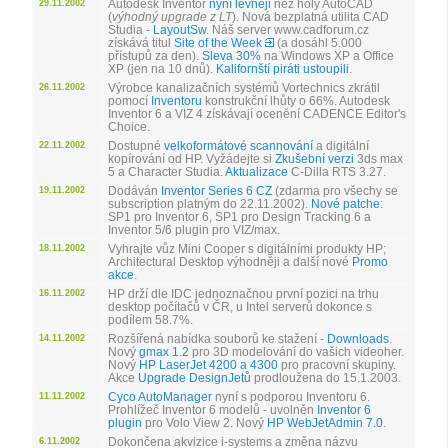
Autodesk Inventor
nyní levněji
než holý AutoCAD
29.11.2002
(
výhodný upgrade z LT
). Nová bezplatná utilita CAD
Studia -
LayoutSw
. Náš server www.cadforum.cz
získává titul
Site of the Week
(a dosáhl 5.000
přístupů za den).
Sleva 30%
na Windows XP a Office
XP (jen na 10 dnů).
Kalifornští piráti ustoupili
.
Výrobce kanalizačních systémů Vortechnics zkrátil
26.11.2002
pomocí
Inventoru
konstrukční lhůty o 66%. Autodesk
Inventor 6 a VIZ 4 získávají ocenění CADENCE Editor's
Choice.
Dostupné
velkoformátové scannování
a digitální
22.11.2002
kopírování od HP. Vyžádejte si
Zkušební verzi
3ds max
5 a Character Studia.
Aktualizace
C-Dilla RTS 3.27.
Dodáván
Inventor Series 6 CZ
(zdarma pro všechy se
19.11.2002
subscription platným do 22.11.2002).
Nové patche
:
SP1 pro Inventor 6, SP1 pro Design Tracking 6 a
Inventor 5/6 plugin pro VIZ/max.
Vyhrajte vůz Mini Cooper s digitálními produkty HP;
18.11.2002
Architectural Desktop výhodněji a další nové
Promo
akce
.
HP drží dle IDC jednoznačnou první pozici na trhu
16.11.2002
desktop počítačů v ČR, u Intel serverů dokonce s
podílem 58.7%.
Rozšířená nabídka souborů ke stažení -
Downloads
.
14.11.2002
Nový
gmax 1.2
pro 3D modelování do vašich videoher.
Nový
HP LaserJet 4200 a 4300
pro pracovní skupiny.
Akce
Upgrade DesignJetů
prodloužena do 15.1.2003.
Cyco AutoManager
nyní s podporou Inventoru 6.
11.11.2002
Prohlížeč Inventor 6 modelů - uvolněn
Inventor 6
plugin
pro Volo View 2. Nový
HP WebJetAdmin 7.0
.
Dokončena akvizice i-systems a změna názvu
6.11.2002