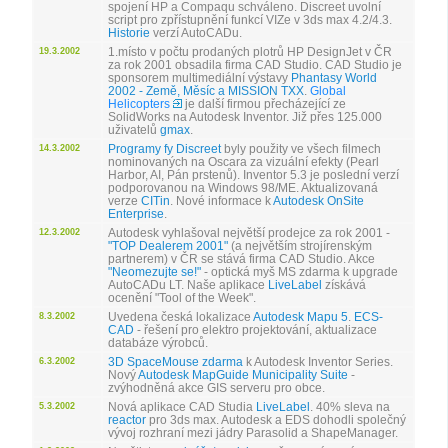
spojení HP a Compaqu schváleno. Discreet uvolní
script pro zpřístupnění funkcí VIZe v 3ds max 4.2/4.3.
Historie
verzí AutoCADu.
1.místo v počtu prodaných plotrů HP DesignJet v ČR
19.3.2002
za rok 2001 obsadila firma CAD Studio. CAD Studio je
sponsorem multimediální výstavy
Phantasy World
2002 - Země, Měsíc a MISSION TXX
.
Global
Helicopters
je další firmou přecházející ze
SolidWorks na Autodesk Inventor. Již přes 125.000
uživatelů
gmax
.
Programy fy Discreet
byly použity ve všech filmech
14.3.2002
nominovaných na Oscara za vizuální efekty (Pearl
Harbor, AI, Pán prstenů). Inventor 5.3 je poslední verzí
podporovanou na Windows 98/ME. Aktualizovaná
verze
CITin
. Nové informace k
Autodesk OnSite
Enterprise
.
Autodesk vyhlašoval největší prodejce za rok 2001 -
12.3.2002
"TOP Dealerem 2001"
(a největším strojírenským
partnerem) v ČR se stává firma CAD Studio. Akce
"Neomezujte se!"
- optická myš MS zdarma k upgrade
AutoCADu LT. Naše aplikace
LiveLabel
získává
ocenění "Tool of the Week".
Uvedena česká lokalizace
Autodesk Mapu 5
.
ECS-
8.3.2002
CAD
- řešení pro elektro projektování, aktualizace
databáze výrobců.
3D SpaceMouse zdarma
k Autodesk Inventor Series.
6.3.2002
Nový
Autodesk MapGuide Municipality Suite
-
zvýhodněná akce GIS serveru pro obce.
Nová aplikace CAD Studia
LiveLabel
. 40% sleva na
5.3.2002
reactor
pro 3ds max. Autodesk a EDS dohodli společný
vývoj rozhraní mezi jádry Parasolid a ShapeManager.