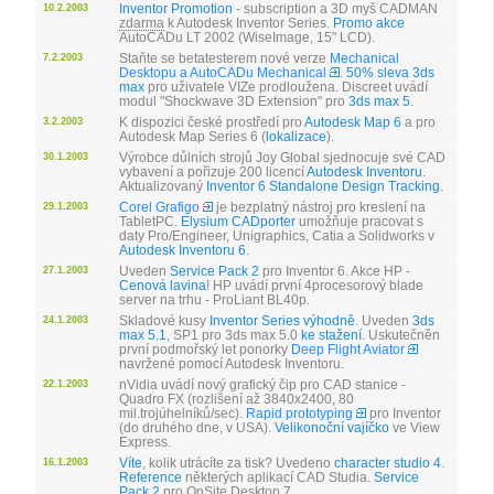
Inventor Promotion
- subscription a 3D myš CADMAN
10.2.2003
zdarma
k Autodesk Inventor Series.
Promo akce
AutoCADu LT 2002 (WiseImage, 15" LCD).
Staňte se betatesterem nové verze
Mechanical
7.2.2003
Desktopu a AutoCADu Mechanical
.
50% sleva 3ds
max
pro uživatele VIZe prodloužena. Discreet uvádí
modul "Shockwave 3D Extension" pro
3ds max 5
.
K dispozici české prostředí pro
Autodesk Map 6
a pro
3.2.2003
Autodesk Map Series 6 (
lokalizace
).
Výrobce důlních strojů Joy Global sjednocuje své CAD
30.1.2003
vybavení a pořizuje 200 licencí
Autodesk Inventoru
.
Aktualizovaný
Inventor 6 Standalone Design Tracking
.
Corel Grafigo
je bezplatný nástroj pro kreslení na
29.1.2003
TabletPC.
Elysium CADporter
umožňuje pracovat s
daty Pro/Engineer, Unigraphics, Catia a Solidworks v
Autodesk Inventoru 6
.
Uveden
Service Pack 2
pro Inventor 6. Akce HP -
27.1.2003
Cenová lavina
! HP uvádí první 4procesorový blade
server na trhu - ProLiant BL40p.
Skladové kusy
Inventor Series výhodně
. Uveden
3ds
24.1.2003
max 5.1
, SP1 pro 3ds max 5.0
ke stažení
. Uskutečněn
první podmořský let ponorky
Deep Flight Aviator
navržené pomocí Autodesk Inventoru.
nVidia uvádí nový grafický čip pro CAD stanice -
22.1.2003
Quadro FX (rozlišení až 3840x2400, 80
mil.trojúhelníků/sec).
Rapid prototyping
pro Inventor
(do druhého dne, v USA).
Velikonoční vajíčko
ve View
Express.
Víte
, kolik utrácíte za tisk? Uvedeno
character studio 4
.
16.1.2003
Reference
některých aplikací CAD Studia.
Service
Pack 2
pro OnSite Desktop 7.