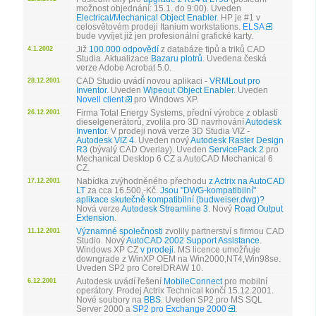
možnost objednání: 15.1. do 9:00). Uveden
Electrical/Mechanical Object Enabler
. HP je #1 v
celosvětovém prodeji Itanium workstations.
ELSA
bude vyvíjet již jen profesionální grafické karty.
Již
100.000 odpovědí
z databáze tipů a triků CAD
4.1.2002
Studia. Aktualizace
Bazaru plotrů
. Uvedena česká
verze Adobe Acrobat 5.0.
CAD Studio uvádí novou aplikaci -
VRMLout pro
28.12.2001
Inventor
. Uveden
Wipeout Object Enabler
. Uveden
Novell client
pro Windows XP.
Firma Total Energy Systems, přední výrobce z oblasti
26.12.2001
dieselgenerátorů, zvolila pro 3D navrhování
Autodesk
Inventor
. V prodeji nová verze 3D Studia VIZ -
Autodesk VIZ 4
. Uveden nový
Autodesk Raster Design
R3
(bývalý CAD Overlay). Uveden
ServicePack 2
pro
Mechanical Desktop 6 CZ a AutoCAD Mechanical 6
CZ.
Nabídka zvýhodněného přechodu
z Actrix na AutoCAD
17.12.2001
LT
za cca 16.500,-Kč.
Jsou "DWG-kompatibilní"
aplikace skutečně kompatibilní (budweiser.dwg)?
Nová verze
Autodesk Streamline 3
. Nový
Road Output
Extension
.
Významné společnosti
zvolily partnerství s firmou CAD
11.12.2001
Studio. Nový
AutoCAD 2002 Support Assistance
.
Windows XP CZ
v prodeji
. MS licence umožňuje
downgrade z WinXP OEM na Win2000,NT4,Win98se.
Uveden SP2 pro CorelDRAW 10.
Autodesk uvádí řešení
MobileConnect
pro mobilní
6.12.2001
operátory. Prodej Actrix Technical končí 15.12.2001.
Nové soubory na
BBS
. Uveden SP2 pro MS SQL
Server 2000 a
SP2 pro Exchange 2000
.