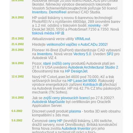
Autodesk věnuje 20.000 licencí AutoCADu pro čínské
28.6.2002
školství. Německý výrobce dieselových lokomotiv
Vossloh Schienenfahrzeugtechnik pořizuje 50 licencí
Inventoru
.
DemoReel
animací CAD Studia.
HP uvádí tiskárny s novou 6-barevnou technologií
26.6.2002
PhotoREt IV s rozlišením 4800dpi, 289 úrovněmi barev
a 1.2 mil. odstínů v tiskovém bodě;
novinky
- HP
DeskJet 3820, 5550 a PhotoSmart 7150 a 7350. Nová
tisková média HP
.
Aktualizovaná verze utility
VRMLout
.
25.6.2002
Hledejte
velikonoční vajíčko v AutoCADu 2002
!
21.6.2002
Pioneer Hi-Bred (DuPont) standardizuje CAD vybavení
20.6.2002
na
Inventoru
. Nová verze
Vectory 5.0
. Uveden
SP2
pro
Autodesk VIZ 4.
Pozor,
staré (nižší) ceny
produktů Autodesk platí jen
18.6.2002
27.6.! V USA uvedeno
Autodesk Architectural Studio 2
.
Oboustranný tisk na
HP DesignJet
.
Nový HP ColorLaserJet 4600 pod 70.000,-Kč a tisk
12.6.2002
sešívaných brožur na
HP LaserJet 9000
. Rakouský
výrobce energetických zařízení
Kohlbach
přechází
na Autodesk Inventor. HP má 42.7% CZ trhu páskových
mechanik (TN Sofres).
Jak se
zvýší ceny plovoucích licencí
po 27.6.2002?.
10.6.2002
Autodesk MapGuide
byl certifikován pro Oracle9i
Application Server.
Discreet uvedl produkt
plasma
- tvorba 3D web obsahu
6.6.2002
kompatibilní s 3ds max.
Červnové
ceny HP
(levnější tiskárny, LAN switche,
5.6.2002
dražší servery, nové OmniBooky). Britská konstrukční
firma Nova zvolila
Autodesk Inventor
pro jeho
jednoduchost a rychlost při práci s tisíci-