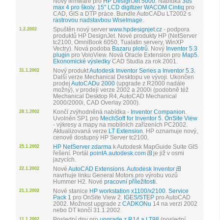
Nový firmware pro
HP DesignJet 5000
. Nabídka
3ds
max 4 pro školy
.
15" LCD digitizer WACOM Cintiq
pro
CAD, GIS a DTP práce. Bundle AutoCADu LT2002 s
rastrovou nadstavbou WiseImage
.
Spuštěn nový server
www.hpdesignjet.cz
- podpora
1.2.2002
produktů HP DesignJet. Nové produkty HP (NetServer
tc2100, OmniBook 6050, Tualatin servery, WinXP
Vectry). Nová podoba
Bazaru plotrů
. Nový
Inventor 5.3
plugin
pro VoloView. Nová Oracle Extension pro
Map5
.
Ekonomické výsledky
CAD Studia za rok 2001.
Nový produkt
Autodesk Inventor Series a Inventor 5.3
.
31.1.2002
Další verze Mechanical Desktopu ve vývoji. Ukončen
prodej
AutoCADu 2000
(upgrade z R2000 nadále
možný), v prodeji verze 2002 a 2000i (podobně též
Mechanical Desktop R4, AutoCAD Mechanical
2000/2000i, CAD Overlay 2000).
Končí zvýhodněná nabídka -
Inventor Companion
.
28.1.2002
Uvolněn SP1 pro
MechSoft for Inventor 5
.
OnSite View
- výkresy a mapy na mobilních zařízeních PC2002.
Aktualizovaná verze
LT Extension
. HP oznamuje nový,
cenově dostupný HP Server tc2100.
HP NetServer zdarma
k Autodesk MapGuide Suite GIS
25.1.2002
řešení. Portál
pointA.autodesk.com
je již v osmi
jazycích.
Nové
AutoCAD Extensions
.
Autodesk Inventor
22.1.2002
navrhuje linku General Motors pro výrobu vozů
Hummer H2. Nové
pracovní příležitosti
.
Nové stanice
HP workstation x1100/x2100
.
Service
21.1.2002
Pack 1
pro OnSite View 2.
IGES/STEP
pro AutoCAD
2002. Možnost upgrade z
CADKONu
14 na verzi 2002
nebo DT končí 31.1.2002.
Poslední dny pro
upgrade z R14 a LT98
(poslední
11.1.2002