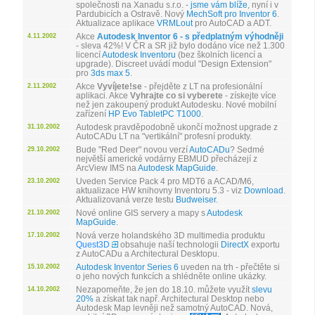
společnosti na Xanadu s.r.o. -
jsme vám blíže
, nyní i v
Pardubicích a Ostravě. Nový
MechSoft pro Inventor 6
.
Aktualizace aplikace
VRMLout
pro AutoCAD a ADT.
Akce
Autodesk Inventor 6 - s předplatným výhodněji
4.11.2002
- sleva 42%! V ČR a SR již bylo dodáno více než 1.300
licencí
Autodesk Inventoru
(bez školních licencí a
upgrade). Discreet uvádí modul "Design Extension"
pro
3ds max 5
.
Akce
Vyvíjete!se
- přejděte z LT na profesionální
2.11.2002
aplikaci. Akce
Vyhrajte co si vyberete
- získejte více
než jen zakoupený produkt Autodesku. Nové mobilní
zařízení
HP Evo TabletPC T1000
.
Autodesk pravděpodobně ukončí možnost upgrade z
31.10.2002
AutoCADu LT na "vertikální" profesní produkty.
Bude "Red Deer" novou verzí
AutoCADu
? Sedmé
29.10.2002
největší americké vodárny EBMUD přecházejí z
ArcView IMS na
Autodesk MapGuide
.
Uveden Service Pack 4 pro MDT6 a ACAD/M6,
23.10.2002
aktualizace HW knihovny Inventoru 5.3 - viz
Download
.
Aktualizovaná verze testu
Budweiser
.
Nové online GIS servery a mapy s
Autodesk
21.10.2002
MapGuide
.
Nová verze holandského 3D multimedia produktu
17.10.2002
Quest3D
obsahuje naší technologii
DirectX
exportu
z AutoCADu a Architectural Desktopu.
Autodesk Inventor Series 6
uveden na trh - přečtěte si
15.10.2002
o jeho nových funkcích a shlédněte online ukázky.
Nezapomeňte, že jen do 18.10. můžete využít
slevu
14.10.2002
20%
a získat tak např. Architectural Desktop nebo
Autodesk Map levněji než samotný AutoCAD. Nová,