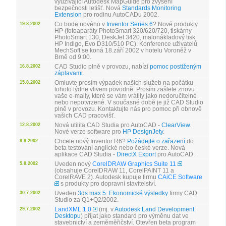
využívající Autodesk MapGuide pro zvýšení
bezpečnosti letišť. Nová
Standards Monitoring
Extension
pro rodinu AutoCADu 2002.
Co bude nového v
Inventor Series 6
?
Nové produkty
19.8.2002
HP (fotoaparáty PhotoSmart 320/620/720, tiskárny
PhotoSmart 130, DeskJet 3420, malonákladový tisk
HP Indigo, Evo D310/510 PC). Konference uživatelů
MechSoft se koná 18.září 2002 v hotelu Voroněž v
Brně od 9:00.
CAD Studio plně v provozu, nabízí
pomoc postiženým
16.8.2002
záplavami
.
Omluvte prosím výpadek našich služeb na počátku
15.8.2002
tohoto týdne vlivem povodně. Prosím zašlete znovu
vaše e-maily, které se vám vrátily jako nedoručitelné
nebo nepotvrzené. V současné době je již CAD Studio
plně v provozu. Kontaktujte nás pro pomoc při obnově
vašich CAD pracovišť.
Nová utilita CAD Studia pro AutoCAD -
ClearView
.
12.8.2002
Nové verze software pro
HP DesignJety
.
Chcete nový Inventor R6?
Požádejte o zařazení
do
8.8.2002
beta testování anglické nebo české verze. Nová
aplikace CAD Studia -
DirectX Export
pro AutoCAD.
Uveden nový
CorelDRAW Graphics Suite 11
5.8.2002
(obsahuje CorelDRAW 11, CorelPAINT 11 a
CorelRAVE 2). Autodesk kupuje firmu
CAiCE Software
s produkty pro dopravní stavitelství.
Uveden
3ds max 5
.
Ekonomické výsledky
firmy CAD
30.7.2002
Studio za Q1+Q2/2002.
LandXML 1.0
(mj. v
Autodesk Land Development
29.7.2002
Desktopu
) přijat jako standard pro výměnu dat ve
stavebnictví a zeměměřičství. Otevřen beta program