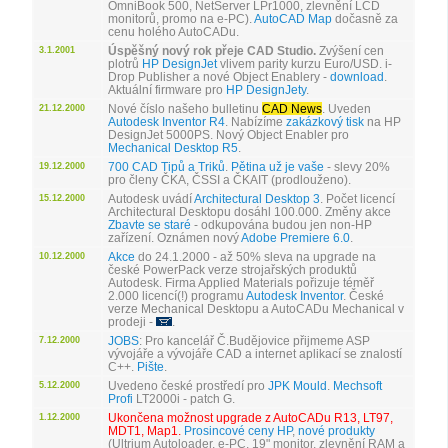
OmniBook 500, NetServer LPr1000, zlevnění LCD
monitorů, promo na e-PC).
AutoCAD Map
dočasně za
cenu holého AutoCADu.
Úspěšný nový rok přeje CAD Studio.
Zvýšení cen
3.1.2001
plotrů
HP DesignJet
vlivem parity kurzu Euro/USD. i-
Drop Publisher a nové Object Enablery -
download
.
Aktuální firmware pro
HP DesignJety
.
Nové číslo našeho bulletinu
CAD News
. Uveden
21.12.2000
Autodesk Inventor R4
. Nabízíme
zakázkový tisk
na HP
DesignJet 5000PS. Nový Object Enabler pro
Mechanical Desktop R5
.
700 CAD Tipů a Triků
.
Pětina už je vaše
- slevy 20%
19.12.2000
pro členy ČKA, ČSSI a ČKAIT (prodlouženo).
Autodesk uvádí
Architectural Desktop 3
. Počet licencí
15.12.2000
Architectural Desktopu dosáhl 100.000. Změny akce
Zbavte se staré
- odkupována budou jen non-HP
zařízení. Oznámen nový
Adobe Premiere 6.0
.
Akce
do 24.1.2000 - až 50% sleva na upgrade na
10.12.2000
české PowerPack verze strojařských produktů
Autodesk. Firma Applied Materials pořizuje téměř
2.000 licencí(!) programu
Autodesk Inventor
. České
verze Mechanical Desktopu a AutoCADu Mechanical v
prodeji -
.
JOBS
: Pro kancelář Č.Budějovice přijmeme ASP
7.12.2000
vývojáře a vývojáře CAD a internet aplikací se znalostí
C++.
Pište
.
Uvedeno české prostředí pro
JPK Mould
.
Mechsoft
5.12.2000
Profi
LT2000i - patch G.
Ukončena možnost upgrade z AutoCADu R13, LT97,
1.12.2000
MDT1, Map1.
Prosincové ceny HP
,
nové produkty
(Ultrium Autoloader, e-PC, 19" monitor, zlevnění RAM a