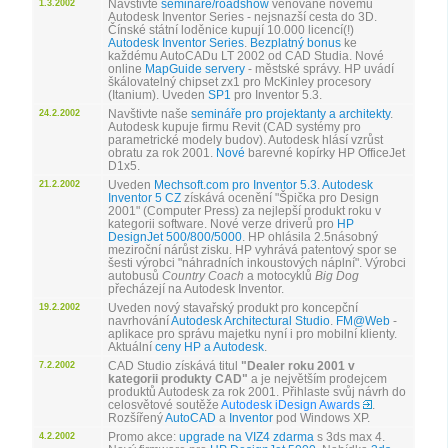
Navštivte
semináře/roadshow
věnované novému
1.3.2002
Autodesk Inventor Series - nejsnazší cesta do 3D.
Čínské státní loděnice kupují 10.000 licencí(!)
Autodesk Inventor Series
.
Bezplatný bonus
ke
každému AutoCADu LT 2002 od CAD Studia. Nové
online
MapGuide servery
- městské správy. HP uvádí
škálovatelný chipset zx1 pro McKinley procesory
(Itanium). Uveden
SP1
pro Inventor 5.3.
Navštivte naše
semináře pro projektanty a architekty
.
24.2.2002
Autodesk kupuje firmu Revit (CAD systémy pro
parametrické modely budov). Autodesk hlásí vzrůst
obratu za rok 2001.
Nové
barevné kopírky HP OfficeJet
D1x5.
Uveden
Mechsoft.com pro Inventor 5.3
.
Autodesk
21.2.2002
Inventor 5 CZ
získává ocenění "Špička pro Design
2001" (Computer Press) za nejlepší produkt roku v
kategorii software. Nové verze driverů pro
HP
DesignJet 500/800/5000
. HP ohlásila 2.5násobný
meziroční nárůst zisku. HP vyhrává patentový spor se
šesti výrobci "náhradních inkoustových náplní". Výrobci
autobusů
Country Coach
a motocyklů
Big Dog
přecházejí na Autodesk Inventor.
Uveden nový stavařský produkt pro koncepční
19.2.2002
navrhování
Autodesk Architectural Studio
.
FM@Web
-
aplikace pro správu majetku nyní i pro mobilní klienty.
Aktuální
ceny HP a Autodesk
.
CAD Studio získává titul
"Dealer roku 2001 v
7.2.2002
kategorii produkty CAD"
a je největším prodejcem
produktů Autodesk za rok 2001. Přihlaste svůj návrh do
celosvětové soutěže
Autodesk iDesign Awards
.
Rozšířený
AutoCAD
a
Inventor
pod Windows XP.
Promo akce:
upgrade na VIZ4 zdarma
s 3ds max 4.
4.2.2002