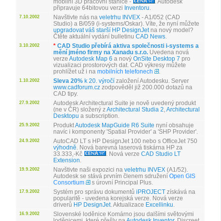
mobilní 3D pracovní stanice -
. Autodesk
připravuje 64bitovou verzi
Inventoru
.
Navštivte nás na
veletrhu INVEX
- A1/052 (CAD
7.10.2002
Studio) a B/059 (i-systems/Oskar). Víte, že nyní můžete
upgradovat váš starší HP DesignJet
na nový model?
Čtěte aktuální vydání bulletinu
CAD News
.
*
CAD Studio přebírá aktiva společnosti i-systems a
3.10.2002
mění jméno firmy na Xanadu s.r.o.
Uvedena nová
verze
Autodesk Map 6
a nový
OnSite Desktop 7
pro
vizualizaci prostorových dat. CAD výkresy můžete
prohlížet už i na
mobilních telefonech
.
Sleva 20%
k 20. výročí
založení Autodesku. Server
1.10.2002
www.cadforum.cz
zodpověděl již 200.000 dotazů na
CAD tipy.
Autodesk Architectural Suite je nově uvedený produkt
27.9.2002
(ne v ČR) složený z
Architectural Studia 2
,
Architectural
Desktopu
a subscription.
Produkt
Autodesk MapGuide R6 Suite
nyní obsahuje
25.9.2002
navíc i komponenty 'Spatial Provider' a 'SHP Provider'.
AutoCAD LT s HP DesignJet 100 nebo s OfficeJet 750
24.9.2002
výhodně
. Nová barevná laserová tiskárna HP za
33.333,-Kč
. Nová verze
CAD Studio LT
Extension
.
Navštivte naši expozici na
veletrhu INVEX
(A1/52).
19.9.2002
Autodesk se stává prvním členem sdružení
Open GIS
Consortium
s úrovní Principal Plus.
Systém pro správu dokumentů
iPROJECT
získává na
17.9.2002
popularitě - uvedena korejská verze. Nová verze
driverů
HP DesignJet
. Aktualizace
Excellinku
.
Slovenské loděnice Komárno jsou dalšími světovými
16.9.2002
loděnicemi, které přešly na
Autodesk Inventor
. Discreet