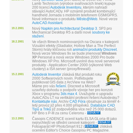
Lamb Technicon (výrobce svařovacích linek) kupuje
200 licencí
Autodesk Inventoru
, kterým nahradí
stávající AutoCADy. HP oznámil produkt kombinující
handheld Jornada s mobilním telefonem GSM/GPRS.
Nové informace o produktu
Město@Web
. Nové verze
AutoCAD Assistant
.
Nový
Napkin pro Architectural Desktop 3
. SP3 pro
19.2.2001
Mechanical Desktop R5 a další nové
soubory ke
stažení
.
Ve všech filmech nominovaných na Oscara v kategorii
18.2.2001
Vizuální efekty (Gladiator, Hollow Man a The Perfect
Storm) hrály klíčovou roli
animační produkty Discreet
.
Nová verze Windows 9x se bude jmenovat
Windows
XP
Personal a nová verze Windows 2000 Pro bude
Windows XP Pro. Microsoft uvolnil dva nové serverové
produkty - Application Center 2000 (výkonné Web
clustery) a ISA server (proxy/firewall).
Autodesk Inventor
získává titul produkt roku
15.2.2001
2000 Softwarových novin. Potřebujete
publikovat GIS data z ArcView na Web?
Máme pro vás
řešení
. Discreet a Microsoft
uzavřely dohodu o podpoře vývoje her pro konzoli
Xbox v programu
3ds max 4
. Uvažujete o upgradu
AutoCADu LT na vertikální profesní řešení Autodesku?
Kontaktujte nás
. Archiv
CAD Fóra
obsahuje za téměř 4-
letý provoz již přes 4.000 příspěvků.
Databáze CAD
Tipů a Triků
již zodpověděla více než 25.000 dotazů.
HP Brio s P-III za cenu Celeronu -
.
Časopis CADENCE ocenil kartu ELSA GLoria-III jako
13.2.2001
nejrychlejší ve střední cenové kategorii -
.
Fotoaparát HP PhotoSmart 912 (
) získává
ocenění Editor's Choice časopisu PC Magazine.