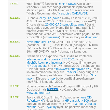
6000 čtenářů časopisu
Design News
zvolilo jako
1.4.2001
leadera v CAD technologii Autodesk, v pracovních
stanicích pak IBM a HP. Inventor 4 získává ocenění
"Highly Recommended"
časopisu CADALYST
.
Dubnové
ceny HP
(
nové
tiskárny LaserJet 1200, 2200,
30.3.2001
4100, ScanJet 2200C, 1GHz OmniBook, nová e-PC).
Chcete získat
20.000 CAD symbolů zdarma
? Ještě
letos budou uvedeny "Home Edition" (nahradí "ME")
nových Windows XP ("Whistler") a 64-bitové i
"embedded" verze WXP; serverové verze přijdou na trh
v roce 2002 (viz
recenze
). Nové soubory na
download
.
Nové produkty HP
na Cebitu - HP LaserJet 1200
25.3.2001
(nástupce LJ1100), LaserJet 2200 (nástupce LJ2100),
HP DeskJet 995C s Bluetooth bezdrátovým tiskem na
10m, HP DVD-Writer, HP Jornada s kamerou.
Zveme vás do expozice CAD Studia na konferenci
23.3.2001
Internet ve státní správě - ISSS 2001
. Nový
MechSoft.com pro Inventor
. Nové verze firmware pro
HP DesignJety
. SP2 pro Windows 2000 je plánován na
2.kvartál 2001. Web
http://www.c-budejovice.cz
v užším
kolem nominací na Zlatý erb.
Reactor
- nový plugin na
dynamiku těles pro 3ds max. Service Pack 2 pro
3ds
max 4
. Discreet
gmax
bude použit Microsoftem pro
nový Flight Simulator 2002.
Nové typy levných "universal" papírů HP pro plotry HP
19.3.2001
DesignJet - viz
. Nová podoba webu
www.cadforum.cz
.
Jak vypálit CD za 5 minut? Vyzkoušejte
nové CD-
14.3.2001
ReWritery HP
. Nová tiskárna
HP LaserJet 4100
. Akce -
barevné laserové tiskárny HP nyní s
3-letou zárukou
zdarma
. Akce
Try&Buy
nyní i na páskové mechaniky