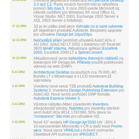
Uvedena aktualizace lokalizace
Architectural Desktop
3.3 sp2 CZ
. Řada nových herních hitů je vytvořena
pomocí
3ds max 5
. V roce 2003 uvede Microsoft mj.
několik rozšíření pro Windows XP, nový Office 11,
Visual Studio .NET 2003, Exchange 2003 Server a
SQL 2003 Server (i 64bitový).
Již je do pátku platí akce
Vyhrajte co si sami vyberete
17.12.2002
při objednání produktů Autodesk. Bezplatný upgrade
pro uživatele
DesignJet 10ps/20ps
.
Nejčastější přání
(wishlist) uživatelů AutoCADu z
12.12.2002
AU 2002. AutoCAD LT 2002 s tiskárnou HP DeskJet
3820
téměř zdarma
. Aktualizace aplikací
Excellink
2000
, Excellink 2000 LT a
SplineConvert
.
Aktualizovaná verze
kalkulátoru tiskových nákladů
na
10.12.2002
tiskárnách HP DesignJet.
Příklady
použití publikování
výkresů na web (DWF).
Architectural Desktop
za pouhých cca 76.000,-Kč.
6.12.2002
Bundle LT s WiseImage a s LCD monitorem již
vyprodány.
Uvedeny nové verze TZB produktů
Autodesk Building
4.12.2002
Systems
3. Uvedena
Design Publishing Extension
pro
AutoCAD. Nový rychlý prohlížeč DWF formátu
Autodesk Express Viewer 3
.
Výrobce nábytku Atdec zavedením
Inventoru
3.12.2002
zdvojnásobil výrobu.
Nabídka
pro vlastníky starších
verzí AutoCADu (R14, LT97/98). 50% sleva na
"companion" 3ds max
pro uživatele VIZ.
Nové 42" modely
HP DesignJet 5500 UV
. -30% k
2.12.2002
10.narozeninám Microsoftu v ČR a další nové
Promo
akce
. Nová verze
VRMLout
s ActiveX rozhraním.
Objektové API rozhraní pro
iPROJECT
.