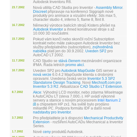
Autodesk Inventoru R6.
Nová utilita CAD Studia pro Inventor -
Assembly Mirror
.
23.7.2002
Discreet
připravuje na konferenci Siggraph nové
produkty pro animace a vizuální efekty: 3ds max 5,
character studio 4, inferno 5, flame 8, flint 8.
Německý výrobce balicích strojů Kisters přešel na
16.7.2002
Autodesk Inventor
a ihned konstruoval stroje s až
10.000 3D součástmi.
Pokud vám končí nebo skončil roční Subscription
15.7.2002
kontrakt nebo máte zakoupen Autodesk Inventor bez
služby předplatného (subscription),
zvýhodněná
nabídka
platí jen do 30.9.2002.
Uveden SP2
pro
AutoCAD LT 2002.
CAD Studio se
stává členem
mezinárodní organizace
11.7.2002
IFMA. Řada letních
promo akcí
.
Uveden SP2 pro
Autodesk MapGuide
GIS server a
10.7.2002
nová verze
6.0.4.2 MapGuide klienta s drobnými
opravami. Uvedena česká verze
Inventor 5.3 SP2
Standalone Design Tracking
. Nový
Mechsoft.com pro
Inventor 5.3 R2
. Aktualizace
CAD Studio LT Extension
.
Akce
: Výhodný LCD monitor, nebo zdarma WiseImage
8.7.2002
k AutoCADu LT (sleva 7.000,-). HP uvádí výkonné
servery a stanice s novým procesorem
Intel Itanium 2
a chipsetem HP zx1. Na světě bylo prodáno
miliardté PC. Podpora formátu IDF a další nové
nadstavby pro Inventor
.
Pro předplatitele je k dispozici
Mechanical Productivity
3.7.2002
Extension
- rozšíření AutoCADu Mechanical a Inventor
Series.
Nové
ceny
produktů Autodesk.
1.7.2002