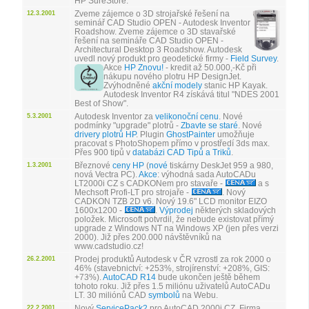
HP SureStore.
Zveme zájemce o 3D strojařské řešení na
12.3.2001
seminář CAD Studio OPEN - Autodesk Inventor
Roadshow. Zveme zájemce o 3D stavařské
řešení na semináře CAD Studio OPEN -
Architectural Desktop 3 Roadshow. Autodesk
uvedl nový produkt pro geodetické firmy -
Field Survey
.
Akce
HP Znovu!
- kredit až 50.000,-Kč při
nákupu nového plotru HP DesignJet.
Zvýhodněné
akční modely
stanic HP Kayak.
Autodesk Inventor R4 získává titul "NDES 2001
Best of Show".
Autodesk Inventor za
velikonoční cenu
. Nové
5.3.2001
podmínky "upgrade" plotrů -
Zbavte se staré
. Nové
drivery plotrů HP
. Plugin
GhostPainter
umožňuje
pracovat s PhotoShopem přímo v prostředí 3ds max.
Přes 900 tipů v
databázi CAD Tipů a Triků
.
Březnové
ceny HP
(
nové
tiskárny DeskJet 959 a 980,
1.3.2001
nová Vectra PC).
Akce
: výhodná sada AutoCADu
LT2000i CZ s CADKONem pro stavaře -
a s
Mechsoft Profi-LT pro strojaře -
. Nový
CADKON TZB 2D v6. Nový 19.6" LCD monitor EIZO
1600x1200 -
.
Výprodej
některých skladových
položek. Microsoft potvrdil, že nebude existovat přímý
upgrade z Windows NT na Windows XP (jen přes verzi
2000). Již přes 200.000 návštěvníků na
www.cadstudio.cz!
Prodej produktů Autodesk v ČR vzrostl za rok 2000 o
26.2.2001
46% (stavebnictví: +253%, strojírenství: +208%, GIS:
+73%).
AutoCAD R14
bude ukončen ještě během
tohoto roku. Již přes 1.5 miliónu uživatelů AutoCADu
LT. 30 miliónů CAD
symbolů
na Webu.
Nový
ServicePack2
pro AutoCAD 2000i CZ. Firma
22.2.2001