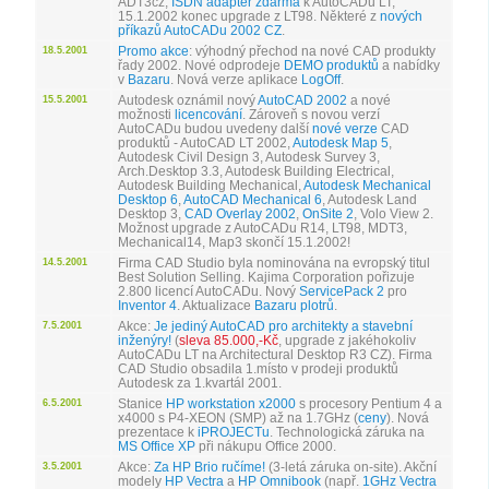
ADT3cz,
ISDN adaptér zdarma
k AutoCADu LT,
15.1.2002 konec upgrade z LT98. Některé z
nových
příkazů AutoCADu 2002 CZ
.
Promo akce
: výhodný přechod na nové CAD produkty
18.5.2001
řady 2002. Nové odprodeje
DEMO produktů
a nabídky
v
Bazaru
. Nová verze aplikace
LogOff
.
Autodesk oznámil nový
AutoCAD 2002
a nové
15.5.2001
možnosti
licencování
. Zároveň s novou verzí
AutoCADu budou uvedeny další
nové verze
CAD
produktů - AutoCAD LT 2002,
Autodesk Map 5
,
Autodesk Civil Design 3, Autodesk Survey 3,
Arch.Desktop 3.3, Autodesk Building Electrical,
Autodesk Building Mechanical,
Autodesk Mechanical
Desktop 6
,
AutoCAD Mechanical 6
, Autodesk Land
Desktop 3,
CAD Overlay 2002
,
OnSite 2
, Volo View 2.
Možnost upgrade z AutoCADu R14, LT98, MDT3,
Mechanical14, Map3 skončí 15.1.2002!
Firma CAD Studio byla nominována na evropský titul
14.5.2001
Best Solution Selling. Kajima Corporation pořizuje
2.800 licencí AutoCADu. Nový
ServicePack 2
pro
Inventor 4
. Aktualizace
Bazaru plotrů
.
Akce:
Je jediný AutoCAD pro architekty a stavební
7.5.2001
inženýry!
(
sleva 85.000,-Kč
, upgrade z jakéhokoliv
AutoCADu LT na Architectural Desktop R3 CZ). Firma
CAD Studio obsadila 1.místo v prodeji produktů
Autodesk za 1.kvartál 2001.
Stanice
HP workstation x2000
s procesory Pentium 4 a
6.5.2001
x4000 s P4-XEON (SMP) až na 1.7GHz (
ceny
). Nová
prezentace k
iPROJECTu
. Technologická záruka na
MS Office XP
při nákupu Office 2000.
Akce:
Za HP Brio ručíme!
(3-letá záruka on-site). Akční
3.5.2001
modely
HP Vectra
a
HP Omnibook
(např.
1GHz Vectra