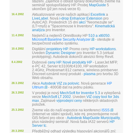
stažení. Zájemce o oblast správy dokumentů zveme na
seminář spolupořádaný HP. Prodej
MapGuide
5
ukončen (již jen nová verze 6).
Aktualizované verze našich aplikací
Excellink
a
16.4.2002
LiveLabel
. Nová
i-drop Enhancer Extension
pro
AutoCAD. Posledních 15 dní
akcí
"Neomezujte se"
(LT+myš) a "Spacemouse k Inventoru".
Kinematická
analýza
pro Inventor.
Nejlehčí a nejtenčí OmniBooky HP
510 a xt6050
.
11.4.2002
Microsoft Baseline Security Analyzer
- otestujte si
bezpečnost vašeho systému.
Digitální
projektory HP
. Promo ceny
HP workstations
.
10.4.2002
Uveden
Dynamic Designer
pro Inventor 5.3 (virtual
prototyping). Autodesk dokončil akvizici firmy Revit.
Dubnové
ceny HP
.
Nové produkty HP
- LaserJet MFP,
8.4.2002
e-PC 42, Server tc3100/tc4100, HP workstation
2.4GHz, Photosmart 812 camera, wireless printserver.
Discreet oznámil nový produkt -
plasma
pro tvorbu 3D
Web obsahu.
Akce
Autodesk VIZ za polovic
. Nová generace
HP
28.3.2002
Ultrium
- 400GB dat na jednu pásku.
V prodeji je nový
MechSoft for Inventor 5.3
a vylepšená
26.3.2002
verze
MechSoft LT 2002
. Uveden
VIZ copy tool for 3ds
max
. Zajímavé
výprodejní ceny
některých skladových
položek.
Zveme vás do naší expozice na konferenci
ISSS
25.3.2002
(Internet ve státní správě), kde mj. prezentujeme nové
GIS řešení pro obce -
Autodesk MapGuide Municipality
,
plus následný seminář. Nová řada IA32 serverů
HP
Server tc
.
Předběžný odhad výsledku hlasování akcionářů zní:
20.3.2002