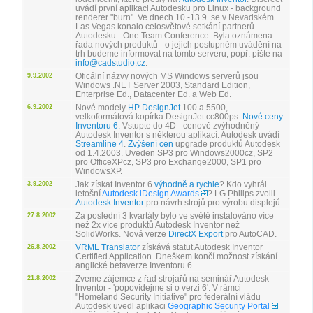
uvádí první aplikaci Autodesku pro Linux - background
renderer "burn". Ve dnech 10.-13.9. se v Nevadském
Las Vegas konalo celosvětové setkání partnerů
Autodesku - One Team Conference. Byla oznámena
řada nových produktů - o jejich postupném uvádění na
trh budeme informovat na tomto serveru, popř. pište na
info@cadstudio.cz
.
Oficální názvy nových MS Windows serverů jsou
9.9.2002
Windows .NET Server 2003, Standard Edition,
Enterprise Ed., Datacenter Ed. a Web Ed.
Nové modely
HP DesignJet
100 a 5500,
6.9.2002
velkoformátová kopírka DesignJet cc800ps.
Nové ceny
Inventoru 6
. Vstupte do 4D - cenově zvýhodněný
Autodesk Inventor s některou aplikací. Autodesk uvádí
Streamline 4
.
Zvýšení cen
upgrade produktů Autodesk
od 1.4.2003. Uveden SP3 pro Windows2000cz, SP2
pro OfficeXPcz, SP3 pro Exchange2000, SP1 pro
WindowsXP.
Jak získat Inventor 6
výhodně a rychle
? Kdo vyhrál
3.9.2002
letošní
Autodesk iDesign Awards
? LG.Philips zvolil
Autodesk Inventor
pro návrh strojů pro výrobu displejů.
Za poslední 3 kvartály bylo ve světě instalováno více
27.8.2002
než 2x více produktů Autodesk Inventor než
SolidWorks. Nová verze
DirectX Export
pro AutoCAD.
VRML Translator
získává statut Autodesk Inventor
26.8.2002
Certified Application. Dneškem končí možnost získání
anglické betaverze Inventoru 6.
Zveme zájemce z řad strojařů na seminář Autodesk
21.8.2002
Inventor - 'popovídejme si o verzi 6'. V rámci
"Homeland Security Initiative" pro federální vládu
Autodesk uvedl aplikaci
Geographic Security Portal