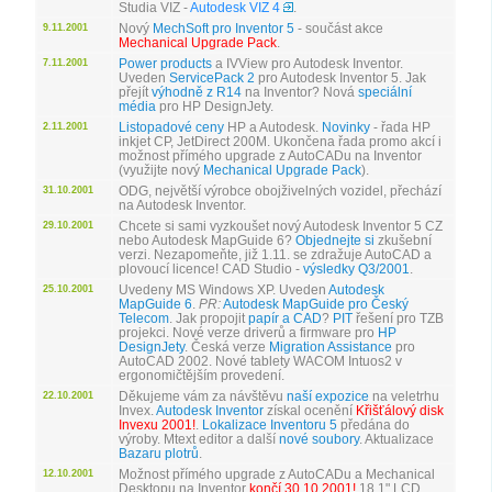
Studia VIZ -
Autodesk VIZ 4
.
Nový
MechSoft pro Inventor 5
- součást akce
9.11.2001
Mechanical Upgrade Pack
.
Power products
a IVView pro Autodesk Inventor.
7.11.2001
Uveden
ServicePack 2
pro Autodesk Inventor 5. Jak
přejít
výhodně z R14
na Inventor? Nová
speciální
média
pro HP DesignJety.
Listopadové ceny
HP a Autodesk.
Novinky
- řada HP
2.11.2001
inkjet CP, JetDirect 200M. Ukončena řada promo akcí i
možnost přímého upgrade z AutoCADu na Inventor
(využijte nový
Mechanical Upgrade Pack
).
ODG, největší výrobce obojživelných vozidel, přechází
31.10.2001
na Autodesk Inventor.
Chcete si sami vyzkoušet nový Autodesk Inventor 5 CZ
29.10.2001
nebo Autodesk MapGuide 6?
Objednejte si
zkušební
verzi. Nezapomeňte, již 1.11. se zdražuje AutoCAD a
plovoucí licence! CAD Studio -
výsledky Q3/2001
.
Uvedeny MS Windows XP. Uveden
Autodesk
25.10.2001
MapGuide 6
.
PR:
Autodesk MapGuide pro Český
Telecom
. Jak propojit
papír a CAD
?
PIT
řešení pro TZB
projekci. Nové verze driverů a firmware pro
HP
DesignJety
. Česká verze
Migration Assistance
pro
AutoCAD 2002. Nové tablety WACOM Intuos2 v
ergonomičtějším provedení.
Děkujeme vám za návštěvu
naší expozice
na veletrhu
22.10.2001
Invex.
Autodesk Inventor
získal ocenění
Křišťálový disk
Invexu 2001!
.
Lokalizace Inventoru 5
předána do
výroby. Mtext editor a další
nové soubory
. Aktualizace
Bazaru plotrů
.
Možnost přímého upgrade z AutoCADu a Mechanical
12.10.2001
Desktopu na Inventor
končí 30.10.2001!
18.1" LCD