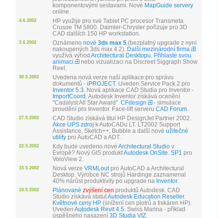
komponentovými sestavami. Nové
MapGuide servery
online.
HP využije pro své Tablet PC procesor Transmeta
4.6.2002
Crusoe TM 5800. Daimler-Chrysler pořizuje pro 3D
CAD dalších 150 HP workstation.
Oznámeno
nové
3ds max 5
(bezplatný upgrade z nyní
3.6.2002
nakoupených 3ds max 4.2).
Další mezinárodní firma
využívá výhod
Architectural Desktopu
.
Přihlaste svou
animaci
nebo vizualizaci na Discreet Siggraph Show
Reel.
Uvedena nová verze naší aplikace pro správu
30.5.2002
dokumentů -
iPROJECT
. Uveden Service Pack 2 pro
Inventor 5.3
. Nová aplikace CAD Studia pro Inventor -
ImportCoord
. Autodesk Inventor získává ocenění
"Cadalyst All Star Award".
CFdesign
- simulace
proudění pro Inventor. Face-lift serveru
CAD Forum
.
CAD Studio získává titul HP DesignJet Partner 2002.
27.5.2002
Akce UPS zdroj
k AutoCADu LT. LT2002 Support
Assistance, Sketch++, Bubble a další nové
užitečné
utility
pro AutoCAD a ADT.
Kdy bude uvedeno nové
Architectural Studio
v
22.5.2002
Evropě? Nový GIS produkt
Autodesk OnSite
.
SP1
pro
VoloView 2.
Nová verze
VRMLout
pro AutoCAD a Architectural
15.5.2002
Desktop. Výrobce NC strojů Hardinge zaznamenal
40% nárůst produktivity po upgrade na
Inventor
.
Plánované
zvýšení cen
produktů Autodesk. CAD
10.5.2002
Studio získává statut
Autodesk Education Reseller
.
Květnové ceny HP
(snížení cen plotrů a tiskáren HP).
Uveden
Autodesk Revit 4.5
. Swiss Marina - příklad
úspěšného nasazení
3D Studia VIZ
.