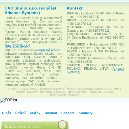
CAD Studio s.r.o. (součást
Kontakt
Arkance Systems)
PRAHA
- Líbalova 1/2348, 149 00 Praha
4, tel: +420 910 970 111
Firma CAD Studio s.r.o. je autorizovaný
BRNO
- Sochorova 23, 616 00 Brno, tel:
dealer Autodesk (již 26x po sobě
+420 910 970 111
oceněna jako největší dealer Autodesku
OSTRAVA
- Hornopolní 34, 702 00
v ČR a SR: 1994-2020), Autodesk
Ostrava, tel: +420 910 970 111
Platinum Partner, Autodesk Training
Č.BUDĚJOVICE
- Pražská tř. 16, 370
Center a Autodesk Developer s více než
04 České Budějovice, tel: +420 910 970
30letými zkušenostmi
a týmem 130
111
specialistů. Proč nakupovat právě
u
PARDUBICE
- Rokycanova 2730, 530
firmy CAD Studio
?
02 Pardubice, tel: +420 910 970 111
CAD Studio
dodává
kompletní řešení
-
PLZEŇ
- Teslova 3, 301 00 Plzeň, tel:
software, hardware, školení, služby - pro
+420 910 970 111
CAD/CAM
,
BIM
,
GIS/FM
,
PDM
a
SLOVENSKO
(Bratislava + Žilina) - tel.
multimédia, založená na technologiích
+421 2 6381 3628
firmy Autodesk (digitální prototypy, BIM,
FRANCIE, BELGIE, NIZOZEMSKO,
AutoCAD, Inventor, Revit, Civil 3D,
POLSKO, FINSKO, LITVA
(
Arkance
Fusion 360, 3ds Max, Vault, Plant,
Systems
)
Simulation, cloud...) a aplikační
nadstavby pro konkrétní profese (i
vlastní vývoj). CAD Studio je členem
evropské skupiny ARKANCE.
O firmě
|
Tiskové zprávy
|
Technická podpora
|
Řešení
|
CAD programy Autodesk
|
GIS
|
BIM
|
Školení
|
Kontakty
|
Reference
|
AutoCAD
|
Revit
|
Inventor
|
Fusion 360
|
3D tisk
DOWNLOAD
|
HLEDAT
O nás
Řešení
Služby
Obchod
Podpora
Kontakty