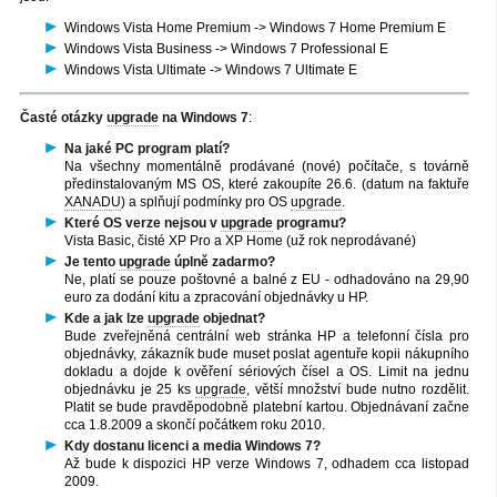
Windows Vista Home Premium -> Windows 7 Home Premium E
Windows Vista Business -> Windows 7 Professional E
Windows Vista Ultimate -> Windows 7 Ultimate E
Časté otázky
upgrade
na Windows 7
:
Na jaké PC program platí?
Na všechny momentálně prodávané (nové) počítače, s továrně
předinstalovaným MS OS, které zakoupíte 26.6. (datum na faktuře
XANADU
) a splňují podmínky pro OS
upgrade
.
Které OS verze nejsou v
upgrade
programu?
Vista Basic, čisté XP Pro a XP Home (už rok neprodávané)
Je tento
upgrade
úplně zadarmo?
Ne, platí se pouze poštovné a balné z EU - odhadováno na 29,90
euro za dodání kitu a zpracování objednávky u HP.
Kde a jak lze
upgrade
objednat?
Bude zveřejněná centrální web stránka HP a telefonní čísla pro
objednávky, zákazník bude muset poslat agentuře kopii nákupního
dokladu a dojde k ověření sériových čísel a OS. Limit na jednu
objednávku je 25 ks
upgrade
, větší množství bude nutno rozdělit.
Platit se bude pravděpodobně platební kartou. Objednávaní začne
cca 1.8.2009 a skončí počátkem roku 2010.
Kdy dostanu licenci a media Windows 7?
Až bude k dispozici HP verze Windows 7, odhadem cca listopad
2009.