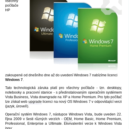
všechny
počítače
HP
zakoupené od dnešního dne až do uvedení Windows 7 nabízíme licenci
Windows 7
.
Tato technologická záruka platí pro všechny počítače - tzn. desktopy,
notebooky a pracovní stanice - s předinstalovaným operačním systémem
Vista Business, Vista downgrade na XP a Home Premium. Pro tyto počítač
lze získat web
upgrade
licenci na nový OS Windows 7 v odpovídající verzi
(jazyk, úroveň).
Operační systém Windows 7, nástupce Windows Vista, bude uveden 22.
října 2009 v šesti různých verzích -
OEM
, Home Basic, Home Premium,
Professional, Enterprise a Ultimate. Ekvivalentní verze k Windows Vista
jsou: