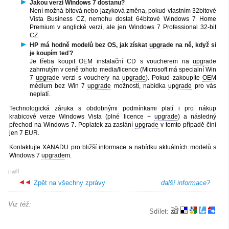
Jakou verzi Windows 7 dostanu?
Není možná bitová nebo jazyková změna, pokud vlastním 32bitové
Vista Business CZ, nemohu dostat 64bitové Windows 7 Home
Premium v anglické verzi, ale jen Windows 7 Professional 32-bit
CZ.
HP má hodně modelů bez OS, jak získat
upgrade
na ně, když si
je koupím teď?
Je třeba koupit
OEM
instalační CD s voucherem na
upgrade
zahrnutým v ceně tohoto media/licence (Microsoft má specialní Win
7
upgrade
verzi s vouchery na
upgrade
). Pokud zakoupíte
OEM
médium bez Win 7
upgrade
možnosti, nabídka
upgrade
pro vás
neplatí.
Technologická záruka s obdobnými podmínkami platí i pro nákup
krabicové verze Windows Vista (plné licence +
upgrade
) a následný
přechod na Windows 7. Poplatek za zaslání
upgrade
v tomto případě činí
jen 7 EUR.
Kontaktujte
XANADU
pro bližší informace a nabídku aktuálních modelů s
Windows 7
upgrade
m.
[
]
HW
Zpět na všechny zprávy
další informace?
Viz též:
Sdílet: