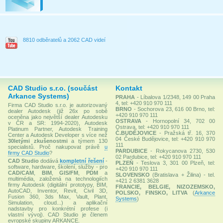
8810 odběratelů a 2062 CAD videí
CAD Studio s.r.o. (součást
Kontakt
Arkance Systems)
PRAHA
- Líbalova 1/2348, 149 00 Praha
4, tel: +420 910 970 111
Firma CAD Studio s.r.o. je autorizovaný
BRNO
- Sochorova 23, 616 00 Brno, tel:
dealer Autodesk (již 26x po sobě
+420 910 970 111
oceněna jako největší dealer Autodesku
OSTRAVA
- Hornopolní 34, 702 00
v ČR a SR: 1994-2020), Autodesk
Ostrava, tel: +420 910 970 111
Platinum Partner, Autodesk Training
Č.BUDĚJOVICE
- Pražská tř. 16, 370
Center a Autodesk Developer s více než
04 České Budějovice, tel: +420 910 970
30letými zkušenostmi
a týmem 130
111
specialistů. Proč nakupovat právě
u
PARDUBICE
- Rokycanova 2730, 530
firmy CAD Studio
?
02 Pardubice, tel: +420 910 970 111
CAD Studio
dodává
kompletní řešení
-
PLZEŇ
- Teslova 3, 301 00 Plzeň, tel:
software, hardware, školení, služby - pro
+420 910 970 111
CAD/CAM
,
BIM
,
GIS/FM
,
PDM
a
SLOVENSKO
(Bratislava + Žilina) - tel.
multimédia, založená na technologiích
+421 2 6381 3628
firmy Autodesk (digitální prototypy, BIM,
FRANCIE, BELGIE, NIZOZEMSKO,
AutoCAD, Inventor, Revit, Civil 3D,
POLSKO, FINSKO, LITVA
(
Arkance
Fusion 360, 3ds Max, Vault, Plant,
Systems
)
Simulation, cloud...) a aplikační
nadstavby pro konkrétní profese (i
vlastní vývoj). CAD Studio je členem
evropské skupiny ARKANCE.