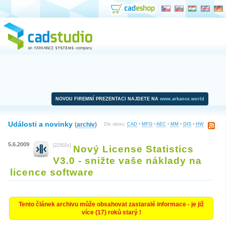
NOVOU FIREMNÍ PREZENTACI NAJDETE NA
www.arkance.world
Události a novinky
(
archiv
)
Dle oboru:
CAD
•
MFG
•
AEC
•
MM
•
GIS
•
HW
5.6.2009
[22502x]
Nový License Statistics
V3.0 - snižte vaše náklady na
licence software
Tento článek archivu může obsahovat zastaralé informace - je již
více (17) roků starý !