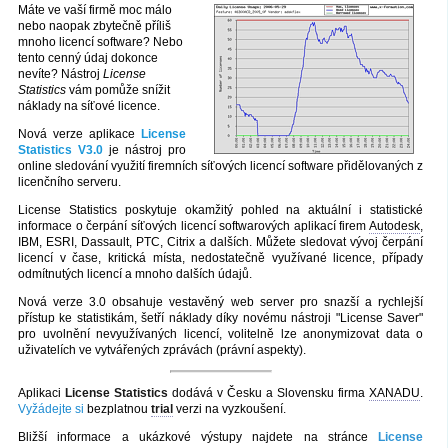
Máte ve vaší firmě moc málo
nebo naopak zbytečně příliš
mnoho licencí software? Nebo
tento cenný údaj dokonce
nevíte? Nástroj
License
Statistics
vám pomůže snížit
náklady na síťové licence.
Nová verze aplikace
License
Statistics V3.0
je nástroj pro
online sledování využití firemních síťových licencí software přidělovaných z
licenčního serveru.
License Statistics poskytuje okamžitý pohled na aktuální i statistické
informace o čerpání síťových licencí softwarových aplikací firem
Autodesk
,
IBM, ESRI, Dassault, PTC, Citrix a dalších. Můžete sledovat vývoj čerpání
licencí v čase, kritická místa, nedostatečně využívané licence, případy
odmítnutých licencí a mnoho dalších údajů.
Nová verze 3.0 obsahuje vestavěný web server pro snazší a rychlejší
přístup ke statistikám, šetří náklady díky novému nástroji "License Saver"
pro uvolnění nevyužívaných licencí, volitelně lze anonymizovat data o
uživatelích ve vytvářených zprávách (právní aspekty).
Aplikaci
License Statistics
dodává v Česku a Slovensku firma
XANADU
.
Vyžádejte si
bezplatnou
trial
verzi na vyzkoušení.
Bližší informace a ukázkové výstupy najdete na stránce
License