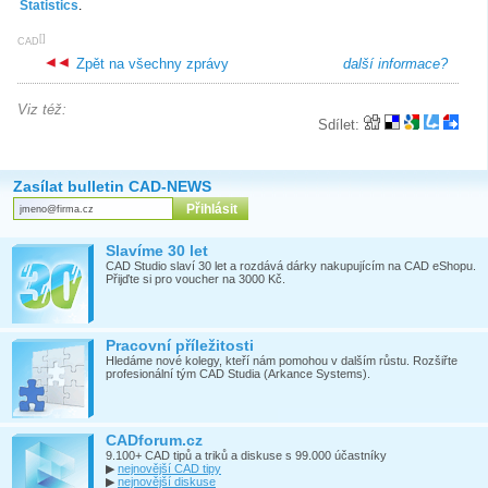
Statistics
.
[
]
CAD
Zpět na všechny zprávy
další informace?
Viz též:
Sdílet:
Zasílat bulletin CAD-NEWS
Slavíme 30 let
CAD Studio slaví 30 let a rozdává dárky nakupujícím na CAD eShopu.
Přijďte si pro voucher na 3000 Kč.
Pracovní příležitosti
Hledáme nové kolegy, kteří nám pomohou v dalším růstu. Rozšiřte
profesionální tým CAD Studia (Arkance Systems).
CADforum.cz
9.100+ CAD tipů a triků a diskuse s 99.000 účastníky
▶
nejnovější CAD tipy
▶
nejnovější diskuse