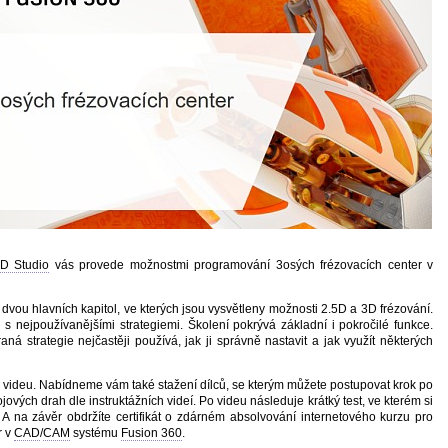
D Studio
vás provede možnostmi programování 3osých frézovacích center v
 dvou hlavních kapitol, ve kterých jsou vysvětleny možnosti 2.5D a 3D frézování.
i s nejpoužívanějšími strategiemi. Školení pokrývá základní i pokročilé funkce.
ná strategie nejčastěji používá, jak ji správně nastavit a jak využít některých
a videu. Nabídneme vám také stažení dílců, se kterým můžete postupovat krok po
jových drah dle instruktážních videí. Po videu následuje krátký test, ve kterém si
 A na závěr obdržíte certifikát o zdárném absolvování internetového kurzu pro
r v
CAD
/
CAM
systému
Fusion 360
.