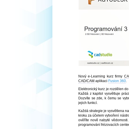
Nový e-Learning kurz firmy
CA
CAD
/
CAM
aplikaci
Fusion 360
.
Elektronický kurz je rozdělen do
Každá z kapitol vysvětluje prác
Dozvíte se zde, k čemu se vybra
jejich funkcí.
Každá strategie je vysvětlena n
kroku za účelem vytvoření nástro
ověříte nově nabyté vědomosti.
programování frézovacích cente