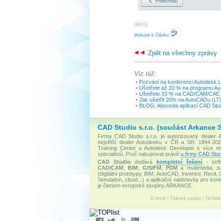
[
MFG
]
diskuze k článku
Zpět na všechny zprávy
Viz též:
•
Pozvání na konferenci Autodesk 
•
Ušetřete až 20 % na programu Aut
•
Ušetřete 33 % na CAD/CAM/CAE a
•
Jak ušetřit 20% na AutoCADu (LT)
•
BLOG: Abeceda aplikací CAD Stud
CAD Studio s.r.o. (součást Arkance 
Firma CAD Studio s.r.o. je autorizovaný dealer
největší dealer Autodesku v ČR a SR: 1994-2020
Training Center a Autodesk Developer s více 
specialistů. Proč nakupovat právě
u firmy CAD Stud
CAD Studio
dodává
kompletní řešení
- soft
CAD/CAM
,
BIM
,
GIS/FM
,
PDM
a multimédia, za
(digitální prototypy, BIM, AutoCAD, Inventor, Revit, 
Simulation, cloud...) a aplikační nadstavby pro konk
je členem evropské skupiny ARKANCE.
O firmě
|
Tiskové zprávy
|
Techni