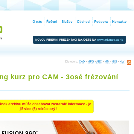
O nás
Řešení
Služby
Obchod
Podpora
Kontakty
NOVOU FIREMNÍ PREZENTACI NAJDETE NA
www.arkance.world
Dle oboru:
CAD
•
MFG
•
AEC
•
MM
•
GIS
•
HW
ng kurz pro CAM - 3osé frézování
ánek archivu může obsahovat zastaralé informace - je
již více (6) roků starý !