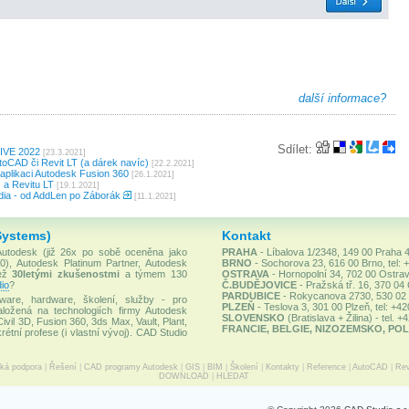
další informace?
Sdílet:
LIVE 2022
[23.3.2021]
oCAD či Revit LT (a dárek navíc)
[22.2.2021]
plikaci Autodesk Fusion 360
[26.1.2021]
 a Revitu LT
[19.1.2021]
ia - od AddLen po Záborák
[11.1.2021]
Systems)
Kontakt
 Autodesk (již 26x po sobě oceněna jako
PRAHA
- Líbalova 1/2348, 149 00 Praha 4
), Autodesk Platinum Partner, Autodesk
BRNO
- Sochorova 23, 616 00 Brno, tel: 
než
30letými zkušenostmi
a týmem 130
OSTRAVA
- Hornopolní 34, 702 00 Ostrav
io
?
Č.BUDĚJOVICE
- Pražská tř. 16, 370 04
PARDUBICE
- Rokycanova 2730, 530 02 P
ware, hardware, školení, služby - pro
PLZEŇ
- Teslova 3, 301 00 Plzeň, tel: +4
ložená na technologiích firmy Autodesk
SLOVENSKO
(Bratislava + Žilina) - tel. 
Civil 3D, Fusion 360, 3ds Max, Vault, Plant,
FRANCIE, BELGIE, NIZOZEMSKO, POL
rétní profese (i vlastní vývoj). CAD Studio
cká podpora
|
Řešení
|
CAD programy Autodesk
|
GIS
|
BIM
|
Školení
|
Kontakty
|
Reference
|
AutoCAD
|
Rev
DOWNLOAD
|
HLEDAT