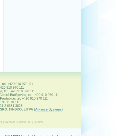
, tel: +420 910 970 111
+420 910 970 111
a, tel: +420 910 970 111
 České Budějovice, tel: +420 910 970 111
ardubice, tel: +420 910 970 111
20 910 970 111
+421 2 6381 3628
SKO, FINSKO, LITVA
(
Arkance Systems
)
it
|
Inventor
|
Fusion 360
|
3D tisk