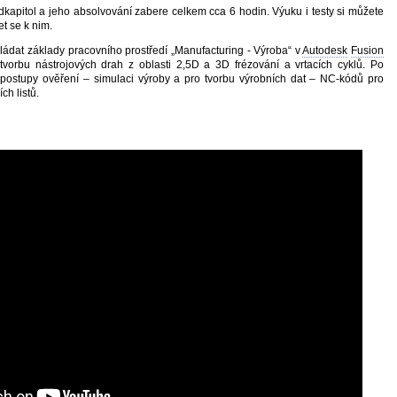
kapitol a jeho absolvování zabere celkem cca 6 hodin. Výuku i testy si můžete
et se k nim.
ládat základy pracovního prostředí „Manufacturing - Výroba“ v
Autodesk
Fusion
tvorbu nástrojových drah z oblasti 2,5D a 3D frézování a vrtacích cyklů. Po
postupy ověření – simulaci výroby a pro tvorbu výrobních dat – NC-kódů pro
ch listů.