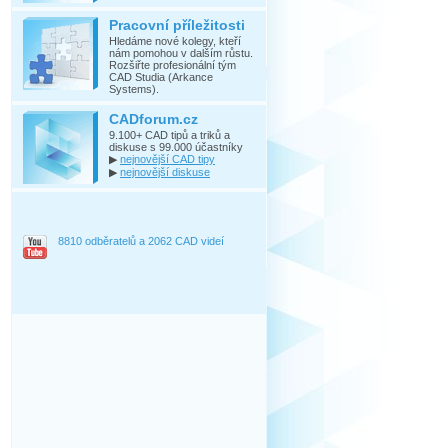
Pracovní příležitosti
Hledáme nové kolegy, kteří
nám pomohou v dalším růstu.
Rozšiřte profesionální tým
CAD Studia (Arkance
Systems).
CADforum.cz
9.100+ CAD tipů a triků a
diskuse s 99.000 účastníky
▶
nejnovější CAD tipy
▶
nejnovější diskuse
8810 odběratelů a 2062 CAD videí