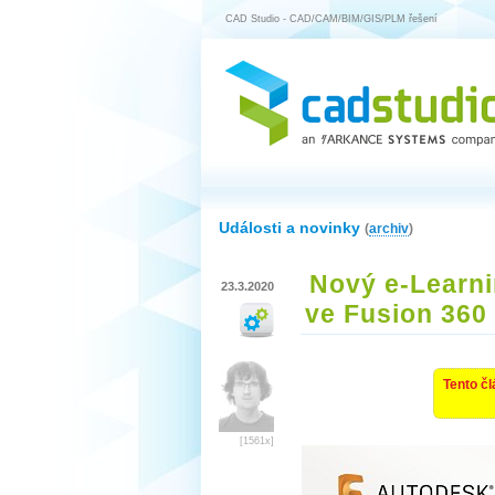
CAD Studio - CAD/CAM/BIM/GIS/PLM řešení
Události a novinky
(
archiv
)
Nový e-Learni
23.3.2020
ve Fusion 360
Tento čl
[1561x]