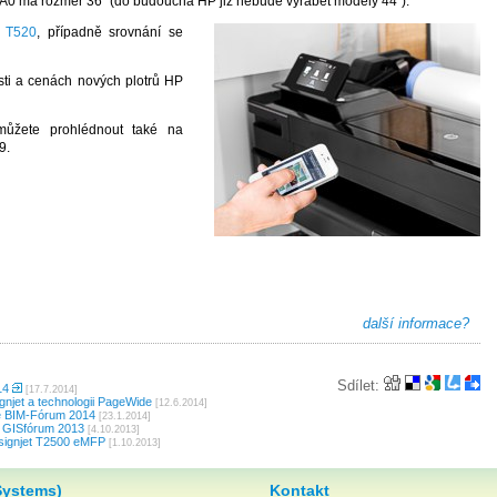
A0 má rozměr 36" (do budoucna HP již nebude vyrábět modely 44").
 T520
, případně srovnání se
sti a cenách nových plotrů HP
můžete prohlédnout také na
9.
další informace?
Sdílet:
14
[17.7.2014]
njet a technologii PageWide
[12.6.2014]
e BIM-Fórum 2014
[23.1.2014]
 GISfórum 2013
[4.10.2013]
esignjet T2500 eMFP
[1.10.2013]
Systems)
Kontakt