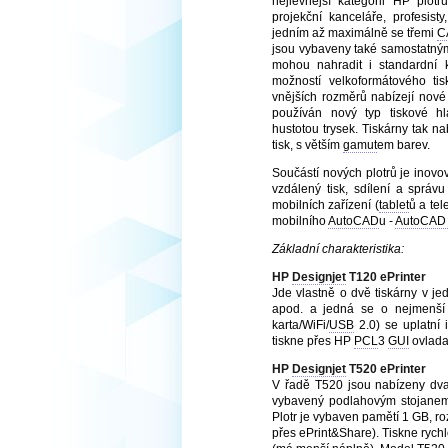
nejlevnější kategorii HP plot
projekční kanceláře, profesist
jedním až maximálně se třemi
C
jsou vybaveny také samostatným
mohou nahradit i standardní k
možností velkoformátového ti
vnějších rozměrů nabízejí nové
používán nový typ tiskové 
hustotou trysek. Tiskárny tak nab
tisk, s větším
gamut
em barev.
Součástí nových plotrů je inov
vzdálený tisk, sdílení a správu
mobilních zařízení (
tablet
ů a tel
mobilního
AutoCAD
u -
AutoCAD
Základní charakteristika:
HP
Designjet
T120 ePrinter
Jde vlastně o dvě tiskárny v je
apod. a jedná se o nejmenší 
karta/WiFi/
USB
2.0) se uplatní 
tiskne přes HP
PCL
3
GUI
ovlada
HP
Designjet
T520 ePrinter
V řadě T520 jsou nabízeny dva 
vybavený podlahovým stojanem 
Plotr je vybaven pamětí 1 GB, r
přes ePrint&Share). Tiskne rychl