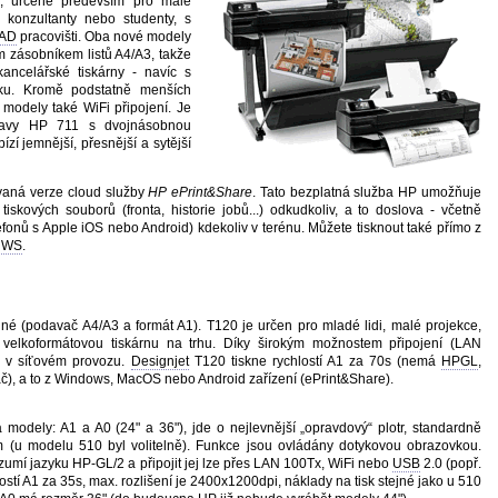
rů, určené především pro malé
y, konzultanty nebo studenty, s
AD
pracovišti. Oba nové modely
 zásobníkem listů A4/A3, takže
ancelářské tiskárny - navíc s
sku. Kromě podstatně menších
 modely také WiFi připojení. Je
hlavy HP 711 s dvojnásobnou
ízí jemnější, přesnější a sytější
ovaná verze cloud služby
HP ePrint&Share
. Tato bezplatná služba HP umožňuje
 tiskových souborů (fronta, historie jobů...) odkudkoliv, a to doslova - včetně
efonů s Apple iOS nebo Android) kdekoliv v terénu. Můžete tisknout také přímo z
 WS
.
dné (podavač A4/A3 a formát A1). T120 je určen pro mladé lidi, malé projekce,
velkoformátovou tiskárnu na trhu. Díky širokým možnostem připojení (LAN
i v síťovém provozu.
Designjet
T120 tiskne rychlostí A1 za 70s (nemá
HPGL
,
č), a to z Windows, MacOS nebo Android zařízení (ePrint&Share).
modely: A1 a A0 (24" a 36"), jde o nejlevnější „opravdový“ plotr, standardně
(u modelu 510 byl volitelně). Funkce jsou ovládány dotykovou obrazovkou.
ozumí jazyku HP-GL/2 a připojit jej lze přes LAN 100Tx, WiFi nebo
USB
2.0 (popř.
ostí A1 za 35s, max. rozlišení je 2400x1200dpi, náklady na tisk stejné jako u 510