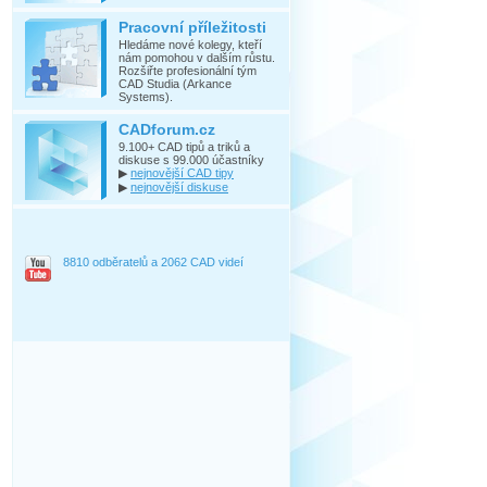
Pracovní příležitosti
Hledáme nové kolegy, kteří
nám pomohou v dalším růstu.
Rozšiřte profesionální tým
CAD Studia (Arkance
Systems).
CADforum.cz
9.100+ CAD tipů a triků a
diskuse s 99.000 účastníky
▶
nejnovější CAD tipy
▶
nejnovější diskuse
8810 odběratelů a 2062 CAD videí