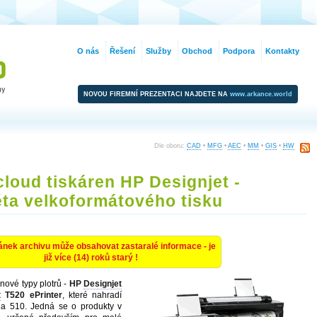
O nás
Řešení
Služby
Obchod
Podpora
Kontakty
NOVOU FIREMNÍ PREZENTACI NAJDETE NA
www.arkance.world
Dle oboru:
CAD
•
MFG
•
AEC
•
MM
•
GIS
•
HW
loud tiskáren HP Designjet -
ěta velkoformátového tisku
ánek archivu může obsahovat zastaralé informace - je
již více (14) roků starý !
nové typy plotrů -
HP
Designjet
t
T520 ePrinter
, které nahradí
a 510. Jedná se o produkty v