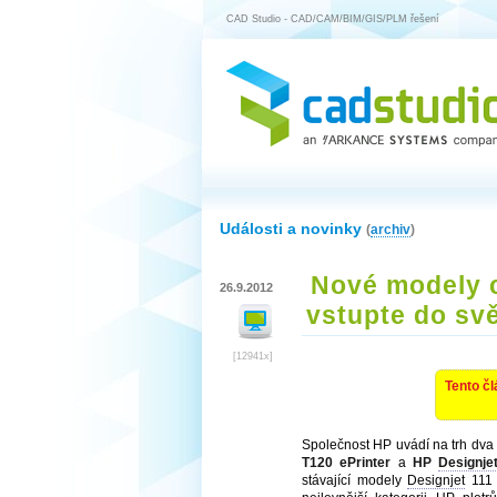
CAD Studio - CAD/CAM/BIM/GIS/PLM řešení
Události a novinky
(
archiv
)
Nové modely c
26.9.2012
vstupte do sv
[12941x]
Tento čl
Společnost HP uvádí na trh dva 
T120 ePrinter
a
HP
Designje
stávající modely
Designjet
111 