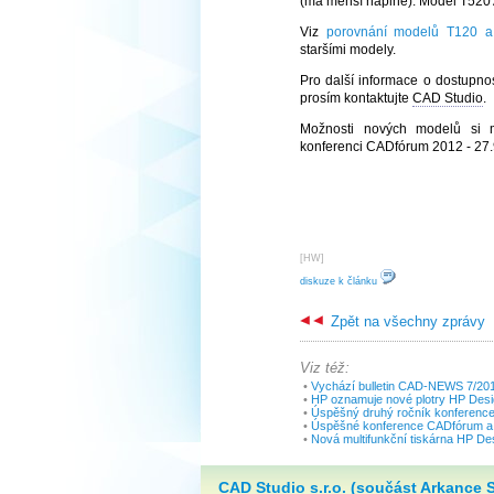
(má menší náplně). Model T520 
Viz
porovnání modelů T120 a
staršími modely.
Pro další informace o dostupno
prosím kontaktujte
CAD Studio
.
Možnosti nových modelů si 
konferenci CADfórum 2012 - 27.
[
HW
]
diskuze k článku
Zpět na všechny zprávy
Viz též:
•
Vychází bulletin CAD-NEWS 7/20
•
HP oznamuje nové plotry HP Desig
•
Úspěšný druhý ročník konferenc
•
Úspěšné konference CADfórum a
•
Nová multifunkční tiskárna HP D
CAD Studio s.r.o. (součást Arkance 