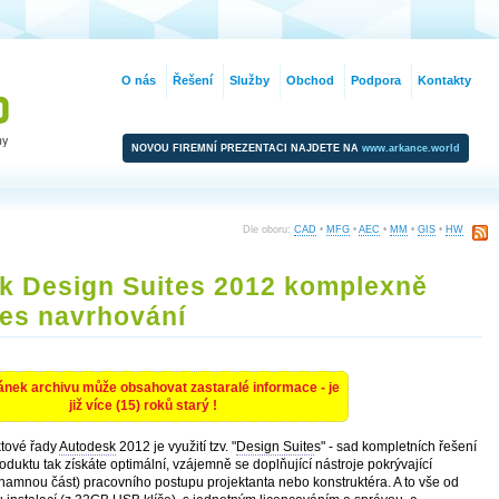
O nás
Řešení
Služby
Obchod
Podpora
Kontakty
NOVOU FIREMNÍ PREZENTACI NAJDETE NA
www.arkance.world
Dle oboru:
CAD
•
MFG
•
AEC
•
MM
•
GIS
•
HW
k Design Suites 2012 komplexně
ces navrhování
ánek archivu může obsahovat zastaralé informace - je
již více (15) roků starý !
tové řady
Autodesk
2012 je využití tzv. "
Design Suite
s" - sad kompletních řešení
duktu tak získáte optimální, vzájemně se doplňující nástroje pokrývající
amnou část) pracovního postupu projektanta nebo konstruktéra. A to vše od