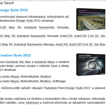
ty Takeoff
esign Suite
2012
navrhování dopravní infrastruktury, inženýrských sítí,
nfrastructure
Design Suite
2012 obsahuje:
oCAD Map
3D,
Autodesk
Navisworks
Simulate,
AD Map
3D,
Autodesk
Navisworks
Simulate,
AutoCAD
,
AutoCAD
Civil 3D
,
3ds
D Map
3D,
Autodesk
Navisworks
Manage,
AutoCAD
,
AutoCAD
Civil 3D
,
3ds Max
reation Suite 2012
ikací
Autodesk
3ds Max
a
Autodesk
Maya
o intuitivní
ání textur, animaci postav v reálném čase a efekty.
012 obsahuje:
ax
(nebo
Maya
), MotionBuilder,
Mudbox
x
(nebo
Maya
), MotionBuilder,
Mudbox
, Softimage
můžeme ještě zařadit i stávající "
Autodesk
Plant
Design Suite
2011" a výukové
.
ite
budou nabízeny na českém a slovenském trhu v české lokalizaci. Informujte
étní nabídku, ceny,
lokalizace
a možnost přechodu ze stávajících samostatných