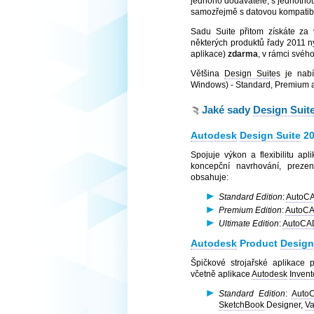
jednoho dodavatele, s jednotnou
samozřejmě s datovou kompatibi
Sadu Suite přitom získáte za
některých produktů řady 2011 ny
aplikace)
zdarma
, v rámci svéh
Většina
Design Suite
s je nab
Windows) - Standard, Premium a
Jaké sady
Design Suit
Autodesk
Design Suite
20
Spojuje výkon a flexibilitu apl
koncepční navrhování, prezen
obsahuje:
Standard Edition
:
AutoC
Premium Edition
:
AutoC
Ultimate Edition
:
AutoCA
Autodesk
Product
Design
Špičkové strojařské aplikace p
včetně aplikace
Autodesk
Invent
Standard Edition
:
Auto
SketchBook
Designer,
Va