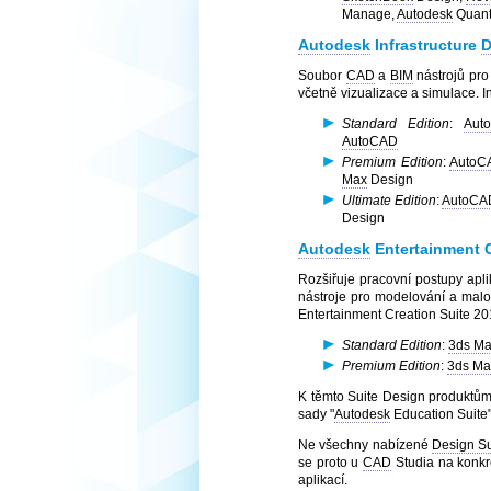
Manage,
Autodesk
Quanti
Autodesk
Infrastructure
D
Soubor
CAD
a
BIM
nástrojů pro 
včetně vizualizace a simulace. I
Standard Edition
:
Aut
AutoCAD
Premium Edition
:
AutoC
Max
Design
Ultimate Edition
:
AutoCA
Design
Autodesk
Entertainment C
Rozšiřuje pracovní postupy apl
nástroje pro modelování a malov
Entertainment Creation Suite 2
Standard Edition
:
3ds M
Premium Edition
:
3ds Ma
K těmto Suite Design produktům 
sady "
Autodesk
Education Suite"
Ne všechny nabízené
Design Su
se proto u
CAD
Studia na konkr
aplikací.