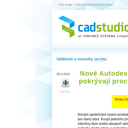
CAD Studio - CAD/CAM/BIM/GIS/PLM řešení
Události a novinky
(
archiv
)
Nové Autodes
29.3.2011
pokrývají pro
[18251x]
Tento čl
Novým společným rysem produk
pro daný obor. Koupí jednoho pro
všechny fáze (nebo alespoň význ