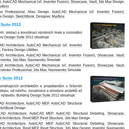
r
,
AutoCAD Mechanical
(vč.
Inventor Fusion
),
Showcase
,
Vault
,
3ds Max
Design,
udbox
tor Professional
, Alias Design,
AutoCAD Mechanical
(vč.
Inventor Fusion
),
x
Design,
SketchBook
, Designer,
Mudbox
 Suite
2012
h, simlaci a koordinaci výrobních linek a rozmístění
ory
Design Suite
2012 obsahuje:
AD Architecture
,
AutoCAD Mechanical
(vč.
Inventor
t
, Factory Design Utilities
D Architecture
,
AutoCAD Mechanical
(vč.
Inventor Fusion
),
Showcase
,
Vault
,
Inventor
,
3ds Max
,
Navisworks
Simulate
D Architecture
,
AutoCAD Mechanical
(vč.
Inventor Fusion
),
Showcase
,
Vault
,
Inventor Professional
,
3ds Max
,
Navisworks
Simulate
 Suite
2012
omáhajících architektům a projektantům s řešením
stupu, od návrhu, vizualizace a simulace projektů až
 výstavbu. Building
Design Suite
2012 obsahuje:
D Architecture
,
AutoCAD MEP
,
AutoCAD
Structural
etchBook
Design
AD Architecture
,
AutoCAD MEP
,
AutoCAD
Structural Detailing,
Showcase
,
t Architecture
,
Revit MEP
,
Revit Structure
,
3ds Max
Design
AD Architecture
,
AutoCAD MEP
,
AutoCAD
Structural Detailing,
Showcase
,
t Architecture
,
Revit MEP
,
Revit Structure
,
3ds Max
Design,
Inventor
,
Navisworks