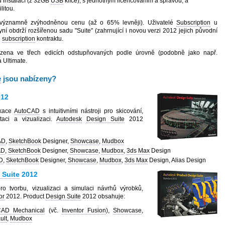
 instalací (z 32GB
USB
klíče), s jednotným licencováním a správou, a
litou.
 významně zvýhodněnou cenu (až o 65% levněji). Uživatelé
Subscription
u
ní obdrží rozšířenou sadu "Suite" (zahrnující i novou verzi 2012 jejich původní
o
subscription
kontraktu.
ízena ve třech edicích odstupňovaných podle úrovně (podobně jako např.
 Ultimate.
e
jsou nabízeny?
12
ikace
AutoCAD
s intuitivními nástroji pro skicování,
taci a vizualizaci.
Autodesk
Design Suite
2012
AD
,
SketchBook
Designer,
Showcase
,
Mudbox
AD
,
SketchBook
Designer,
Showcase
,
Mudbox
,
3ds Max
Design
D
,
SketchBook
Designer,
Showcase
,
Mudbox
,
3ds Max
Design, Alias Design
 Suite
2012
ro tvorbu, vizualizaci a simulaci návrhů výrobků,
or
2012. Product
Design Suite
2012 obsahuje:
CAD Mechanical
(vč.
Inventor Fusion
),
Showcase
,
ult
,
Mudbox