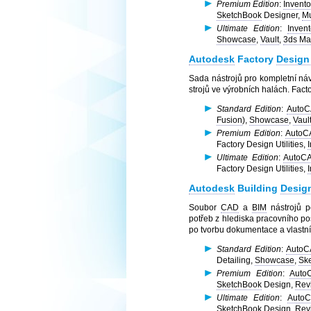
Premium Edition
:
Invento
SketchBook
Designer,
M
Ultimate Edition
:
Inven
Showcase
,
Vault
,
3ds Ma
Autodesk
Factory
Design
Sada nástrojů pro kompletní návr
strojů ve výrobních halách. Fact
Standard Edition
:
AutoC
Fusion
),
Showcase
,
Vaul
Premium Edition
:
AutoCA
Factory Design Utilities,
Ultimate Edition
:
AutoCA
Factory Design Utilities,
Autodesk
Building
Design
Soubor
CAD
a
BIM
nástrojů p
potřeb z hlediska pracovního po
po tvorbu dokumentace a vlastní
Standard Edition
:
AutoCA
Detailing,
Showcase
,
Sk
Premium Edition
:
AutoC
SketchBook
Design,
Revi
Ultimate Edition
:
AutoC
SketchBook
Design,
Revi