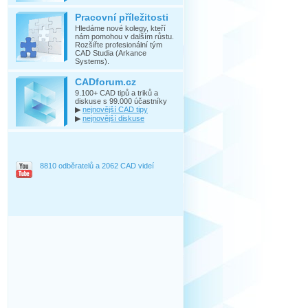
Pracovní příležitosti
Hledáme nové kolegy, kteří
nám pomohou v dalším růstu.
Rozšiřte profesionální tým
CAD Studia (Arkance
Systems).
CADforum.cz
9.100+ CAD tipů a triků a
diskuse s 99.000 účastníky
▶
nejnovější CAD tipy
▶
nejnovější diskuse
8810 odběratelů a 2062 CAD videí