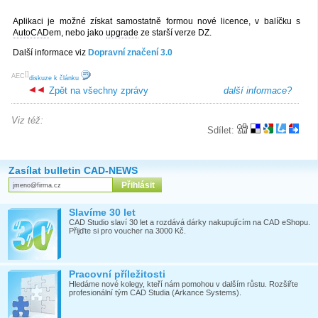
Aplikaci je možné získat samostatně formou nové licence, v balíčku s
AutoCAD
em, nebo jako
upgrade
ze starší verze DZ.
Další informace viz
Dopravní značení 3.0
[
]
AEC
diskuze k článku
Zpět na všechny zprávy
další informace?
Viz též:
Sdílet:
Zasílat bulletin CAD-NEWS
Slavíme 30 let
CAD Studio slaví 30 let a rozdává dárky nakupujícím na CAD eShopu.
Přijďte si pro voucher na 3000 Kč.
Pracovní příležitosti
Hledáme nové kolegy, kteří nám pomohou v dalším růstu. Rozšiřte
profesionální tým CAD Studia (Arkance Systems).