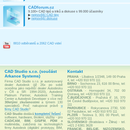
CADforum.cz
9.100+ CAD tipů a triků a diskuse s 99.000 účastníky
▶
nejnovější CAD tipy
▶
nejnovější diskuse
8810 odběratelů a 2062 CAD videí
CAD Studio s.r.o. (součást
Kontakt
Arkance Systems)
PRAHA
- Líbalova 1/2348, 149 00 Praha
4, tel: +420 910 970 111
Firma CAD Studio s.r.o. je autorizovaný
BRNO
- Sochorova 23, 616 00 Brno, tel:
dealer Autodesk (již 26x po sobě
+420 910 970 111
oceněna jako největší dealer Autodesku
OSTRAVA
- Hornopolní 34, 702 00
v ČR a SR: 1994-2020), Autodesk
Ostrava, tel: +420 910 970 111
Platinum Partner, Autodesk Training
Č.BUDĚJOVICE
- Pražská tř. 16, 370
Center a Autodesk Developer s více než
04 České Budějovice, tel: +420 910 970
30letými zkušenostmi
a týmem 130
111
specialistů. Proč nakupovat právě
u
PARDUBICE
- Rokycanova 2730, 530
firmy CAD Studio
?
02 Pardubice, tel: +420 910 970 111
CAD Studio
dodává
kompletní řešení
-
PLZEŇ
- Teslova 3, 301 00 Plzeň, tel:
software, hardware, školení, služby - pro
+420 910 970 111
CAD/CAM
,
BIM
,
GIS/FM
,
PDM
a
SLOVENSKO
(Bratislava + Žilina) - tel.
multimédia, založená na technologiích
+421 2 6381 3628
firmy Autodesk (digitální prototypy, BIM,
FRANCIE, BELGIE, NIZOZEMSKO,