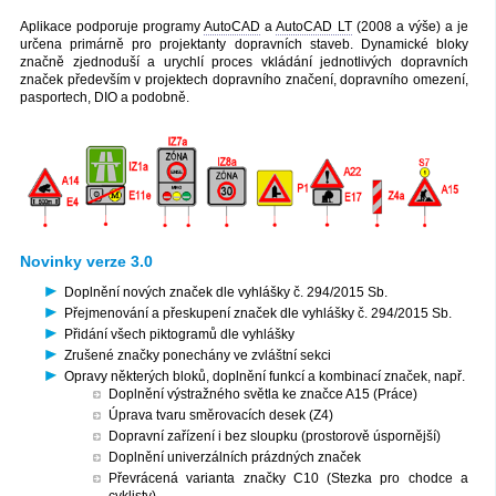
Aplikace podporuje programy
AutoCAD
a
AutoCAD LT
(2008 a výše) a je
určena primárně pro projektanty dopravních staveb. Dynamické bloky
značně zjednoduší a urychlí proces vkládání jednotlivých dopravních
značek především v projektech dopravního značení, dopravního omezení,
pasportech, DIO a podobně.
Novinky verze 3.0
Doplnění nových značek dle vyhlášky č. 294/2015 Sb.
Přejmenování a přeskupení značek dle vyhlášky č. 294/2015 Sb.
Přidání všech piktogramů dle vyhlášky
Zrušené značky ponechány ve zvláštní sekci
Opravy některých bloků, doplnění funkcí a kombinací značek, např.
Doplnění výstražného světla ke značce A15 (Práce)
Úprava tvaru směrovacích desek (Z4)
Dopravní zařízení i bez sloupku (prostorově úspornější)
Doplnění univerzálních prázdných značek
Převrácená varianta značky C10 (Stezka pro chodce a