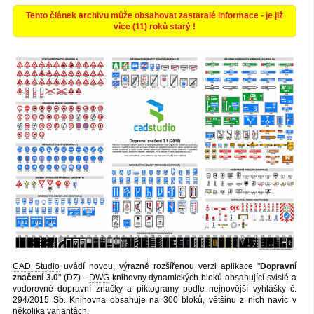
Tento článek archivu může obsahovat zastaralé informace - je již
více (11) roků starý !
CAD Studio
uvádí novou, výrazně rozšířenou verzi aplikace "
Dopravní
značení 3.0
" (DZ) -
DWG
knihovny dynamických bloků obsahující svislé a
vodorovné dopravní značky a piktogramy podle nejnovější vyhlášky č.
294/2015 Sb. Knihovna obsahuje na 300 bloků, většinu z nich navíc v
několika variantách.