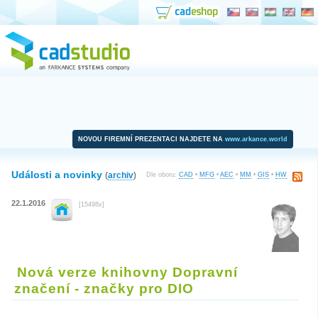
NOVOU FIREMNÍ PREZENTACI NAJDETE NA
www.arkance.world
Události a novinky
(
archiv
)
Dle oboru:
CAD
•
MFG
•
AEC
•
MM
•
GIS
•
HW
22.1.2016
[15498x]
Nová verze knihovny Dopravní
značení - značky pro DIO