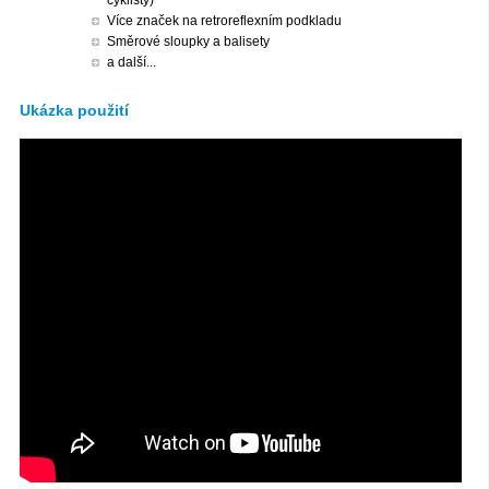
cyklisty)
Více značek na retroreflexním podkladu
Směrové sloupky a balisety
a další...
Ukázka použití