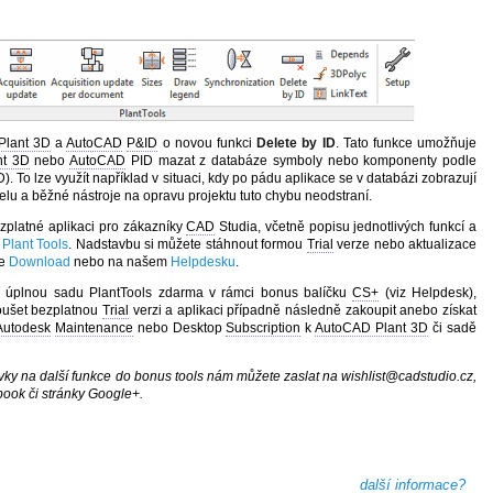
Plant 3D
a
AutoCAD
P&ID
o novou funkci
Delete by ID
. Tato funkce umožňuje
nt 3D
nebo
AutoCAD
PID mazat z databáze symboly nebo komponenty podle
ID). To lze využít například v situaci, kdy po pádu aplikace se v databázi zobrazují
lu a běžné nástroje na opravu projektu tuto chybu neodstraní.
zplatné aplikaci pro zákazníky
CAD
Studia, včetně popisu jednotlivých funkcí a
e
Plant Tools
. Nadstavbu si můžete stáhnout formou
Trial
verze nebo aktualizace
ce
Download
nebo na našem
Helpdesku
.
í úplnou sadu PlantTools zdarma v rámci bonus balíčku
CS+
(viz Helpdesk),
koušet bezplatnou
Trial
verzi a aplikaci případně následně zakoupit anebo získat
Autodesk
Maintenance
nebo Desktop
Subscription
k
AutoCAD Plant 3D
či sadě
ky na další funkce do bonus tools nám můžete zaslat na wishlist@cadstudio.cz,
ook či stránky Google+.
další informace?