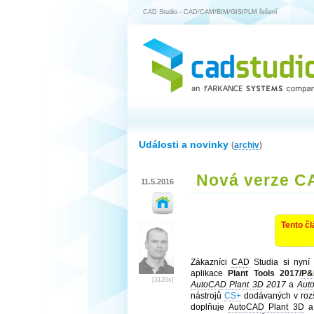
CAD Studio - CAD/CAM/BIM/GIS/PLM řešení
Události a novinky
(
archiv
)
Nová verze CA
11.5.2016
Tento čl
Zákazníci
CAD
Studia si nyní
aplikace
Plant Tools 2017/
P&
[3120x]
AutoCAD Plant 3D
2017
a
Aut
nástrojů
CS+
dodávaných v rozš
doplňuje
AutoCAD Plant 3D