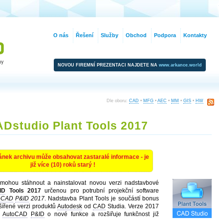
O nás
Řešení
Služby
Obchod
Podpora
Kontakty
NOVOU FIREMNÍ PREZENTACI NAJDETE NA
www.arkance.world
Dle oboru:
CAD
•
MFG
•
AEC
•
MM
•
GIS
•
HW
Dstudio Plant Tools 2017
ánek archivu může obsahovat zastaralé informace - je
již více (10) roků starý !
 mohou stáhnout a nainstalovat novou verzi nadstavbové
ID
Tools 2017
určenou pro potrubní projekční software
oCAD
P&ID
2017
. Nadstavba Plant Tools je součástí bonus
ířené verzi produktů
Autodesk
od
CAD
Studia. Verze 2017
a
AutoCAD
P&ID
o nové funkce a rozšiřuje funkčnost již