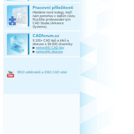
Pracovní příležitosti
Hledáme nové kolegy, kteří
nám pomohou v dalším růstu.
Rozšiřte profesionální tým
CAD Studia (Arkance
Systems).
CADforum.cz
9.100+ CAD tipů a triků a
diskuse s 99.000 účastníky
▶
nejnovější CAD tipy
▶
nejnovější diskuse
8810 odběratelů a 2062 CAD videí