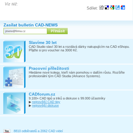
Viz též:
Sdílet:
Zasílat bulletin CAD-NEWS
Slavíme 30 let
CAD Studio slaví 30 let a rozdává dárky nakupujícím na CAD eShopu.
Přijďte si pro voucher na 3000 Kč.
Pracovní příležitosti
Hledáme nové kolegy, kteří nám pomohou v dalším růstu. Rozšiřte
profesionální tým CAD Studia (Arkance Systems).
CADforum.cz
9.100+ CAD tipů a triků a diskuse s 99.000 účastníky
▶
nejnovější CAD tipy
▶
nejnovější diskuse
8810 odběratelů a 2062 CAD videí