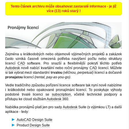
Tento článek archivu může obsahovat zastaralé informace - je již
více (13) roků starý !
Zejména u krátkodobých nebo objemově výjimečných projektů a zakázek
často vzniká časově omezená potřeba navýšení počtu nebo struktury
licencí
CAD
software. Pro snazší a flexibilnější pokrytí těchto potřeb
Autodesk
nově nabízí kvartální nebo roční pronájmy
CAD
licencí. Můžete
si tak vybrat mezi standardní
trvalou
(věčnou, perpetual)
licencí a dočasně
pronajatou
licencí
(rental, pay-as-you-go)
.
Vedle tradičního způsobu pořízení licence software tak nyní nově nabízíme
i krátkodobé nebo opakované pronajímání licencí. To poskytuje výhody
podobné trvalé licenci se
subscription
, včetně technické podpory a
přístupu ke cloud službám
Autodesk
360.
Nabídka pronájmů platí jen pro sady
Autodesk
Suite (s výjimkou LT) a další
aplikace - tedy:
AutoCAD
Design Suite
Product
Design Suite