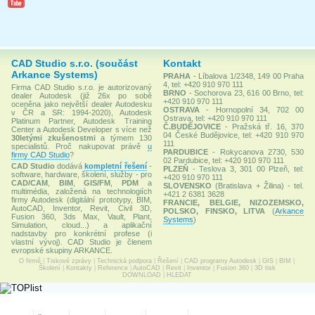
CAD Studio s.r.o. (součást
Kontakt
Arkance Systems)
PRAHA
- Líbalova 1/2348, 149 00 Praha
4, tel: +420 910 970 111
Firma CAD Studio s.r.o. je autorizovaný
BRNO
- Sochorova 23, 616 00 Brno, tel:
dealer Autodesk (již 26x po sobě
+420 910 970 111
oceněna jako největší dealer Autodesku
OSTRAVA
- Hornopolní 34, 702 00
v ČR a SR: 1994-2020), Autodesk
Ostrava, tel: +420 910 970 111
Platinum Partner, Autodesk Training
Č.BUDĚJOVICE
- Pražská tř. 16, 370
Center a Autodesk Developer s více než
04 České Budějovice, tel: +420 910 970
30letými zkušenostmi
a týmem 130
111
specialistů. Proč nakupovat právě
u
PARDUBICE
- Rokycanova 2730, 530
firmy CAD Studio
?
02 Pardubice, tel: +420 910 970 111
CAD Studio
dodává
kompletní řešení
-
PLZEŇ
- Teslova 3, 301 00 Plzeň, tel:
software, hardware, školení, služby - pro
+420 910 970 111
CAD/CAM
,
BIM
,
GIS/FM
,
PDM
a
SLOVENSKO
(Bratislava + Žilina) - tel.
multimédia, založená na technologiích
+421 2 6381 3628
firmy Autodesk (digitální prototypy, BIM,
FRANCIE, BELGIE, NIZOZEMSKO,
AutoCAD, Inventor, Revit, Civil 3D,
POLSKO, FINSKO, LITVA
(
Arkance
Fusion 360, 3ds Max, Vault, Plant,
Systems
)
Simulation, cloud...) a aplikační
nadstavby pro konkrétní profese (i
vlastní vývoj). CAD Studio je členem
evropské skupiny ARKANCE.
O firmě
|
Tiskové zprávy
|
Technická podpora
|
Řešení
|
CAD programy Autodesk
|
GIS
|
BIM
|
Školení
|
Kontakty
|
Reference
|
AutoCAD
|
Revit
|
Inventor
|
Fusion 360
|
3D tisk
DOWNLOAD
|
HLEDAT