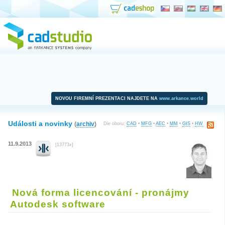
NOVOU FIREMNÍ PREZENTACI NAJDETE NA
www.arkance.world
Události a novinky
(
archiv
)
Dle oboru:
CAD
•
MFG
•
AEC
•
MM
•
GIS
•
HW
11.9.2013
[13773x]
Nová forma licencování - pronájmy
Autodesk software