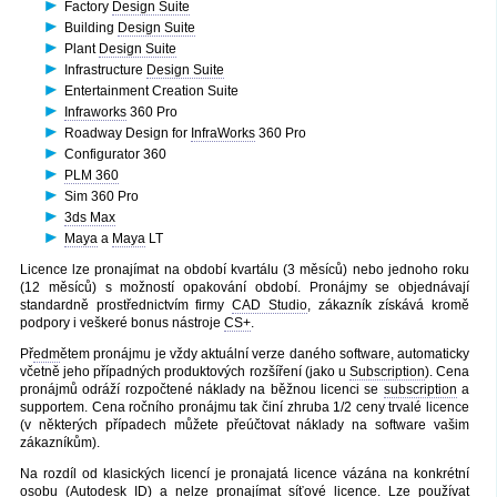
Factory
Design Suite
Building
Design Suite
Plant
Design Suite
Infrastructure
Design Suite
Entertainment Creation Suite
Infraworks
360 Pro
Roadway Design for
InfraWorks
360 Pro
Configurator 360
PLM 360
Sim 360 Pro
3ds Max
Maya
a
Maya
LT
Licence lze pronajímat na období kvartálu (3 měsíců) nebo jednoho roku
(12 měsíců) s možností opakování období. Pronájmy se objednávají
standardně prostřednictvím firmy
CAD Studio
, zákazník získává kromě
podpory i veškeré bonus nástroje
CS+
.
Př
edm
ětem pronájmu je vždy aktuální verze daného software, automaticky
včetně jeho případných produktových rozšíření (jako u
Subscription
). Cena
pronájmů odráží rozpočtené náklady na běžnou licenci se
subscription
a
supportem. Cena ročního pronájmu tak činí zhruba 1/2 ceny trvalé licence
(v některých případech můžete přeúčtovat náklady na software vašim
zákazníkům).
Na rozdíl od klasických licencí je pronajatá licence vázána na konkrétní
osobu (
Autodesk ID
) a nelze pronajímat síťové licence. Lze používat