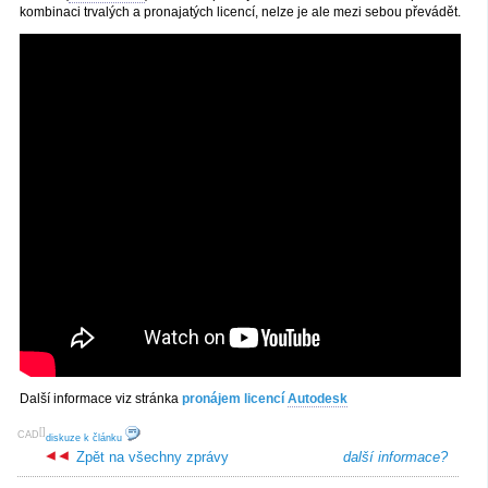
kombinaci trvalých a pronajatých licencí, nelze je ale mezi sebou převádět.
Další informace viz stránka
pronájem licencí
Autodesk
[
]
CAD
diskuze k článku
Zpět na všechny zprávy
další informace?