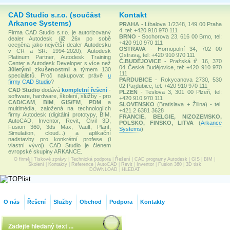
CAD Studio s.r.o. (součást
Kontakt
Arkance Systems)
PRAHA
- Líbalova 1/2348, 149 00 Praha
4, tel: +420 910 970 111
Firma CAD Studio s.r.o. je autorizovaný
BRNO
- Sochorova 23, 616 00 Brno, tel:
dealer Autodesk (již 26x po sobě
+420 910 970 111
oceněna jako největší dealer Autodesku
OSTRAVA
- Hornopolní 34, 702 00
v ČR a SR: 1994-2020), Autodesk
Ostrava, tel: +420 910 970 111
Platinum Partner, Autodesk Training
Č.BUDĚJOVICE
- Pražská tř. 16, 370
Center a Autodesk Developer s více než
04 České Budějovice, tel: +420 910 970
30letými zkušenostmi
a týmem 130
111
specialistů. Proč nakupovat právě
u
PARDUBICE
- Rokycanova 2730, 530
firmy CAD Studio
?
02 Pardubice, tel: +420 910 970 111
CAD Studio
dodává
kompletní řešení
-
PLZEŇ
- Teslova 3, 301 00 Plzeň, tel:
software, hardware, školení, služby - pro
+420 910 970 111
CAD/CAM
,
BIM
,
GIS/FM
,
PDM
a
SLOVENSKO
(Bratislava + Žilina) - tel.
multimédia, založená na technologiích
+421 2 6381 3628
firmy Autodesk (digitální prototypy, BIM,
FRANCIE, BELGIE, NIZOZEMSKO,
AutoCAD, Inventor, Revit, Civil 3D,
POLSKO, FINSKO, LITVA
(
Arkance
Fusion 360, 3ds Max, Vault, Plant,
Systems
)
Simulation, cloud...) a aplikační
nadstavby pro konkrétní profese (i
vlastní vývoj). CAD Studio je členem
evropské skupiny ARKANCE.
O firmě
|
Tiskové zprávy
|
Technická podpora
|
Řešení
|
CAD programy Autodesk
|
GIS
|
BIM
|
Školení
|
Kontakty
|
Reference
|
AutoCAD
|
Revit
|
Inventor
|
Fusion 360
|
3D tisk
DOWNLOAD
|
HLEDAT
O nás
Řešení
Služby
Obchod
Podpora
Kontakty