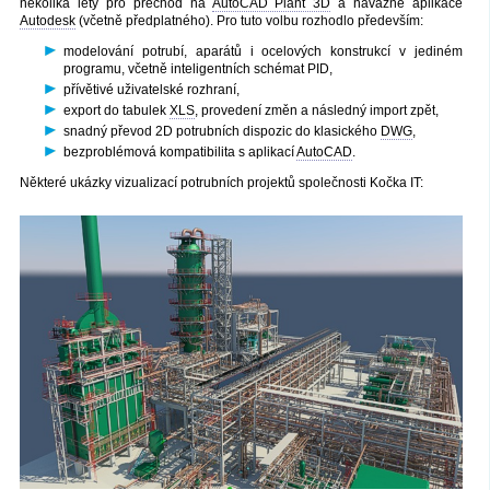
několika lety pro přechod na
AutoCAD Plant 3D
a návazné aplikace
Autodesk
(včetně předplatného). Pro tuto volbu rozhodlo především:
modelování potrubí, aparátů i ocelových konstrukcí v jediném
programu, včetně inteligentních schémat PID,
přívětivé uživatelské rozhraní,
export do tabulek
XLS
, provedení změn a následný import zpět,
snadný převod 2D potrubních dispozic do klasického
DWG
,
bezproblémová kompatibilita s aplikací
AutoCAD
.
Některé ukázky vizualizací potrubních projektů společnosti Kočka IT: