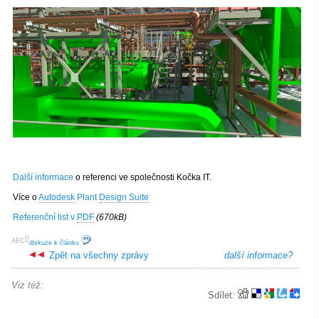
Další informace
o referenci ve společnosti Kočka IT.
Více o
Autodesk
Plant
Design Suite
Referenční list v
PDF
(670kB)
[
]
AEC
diskuze k článku
Zpět na všechny zprávy
další informace?
Viz též:
Sdílet: