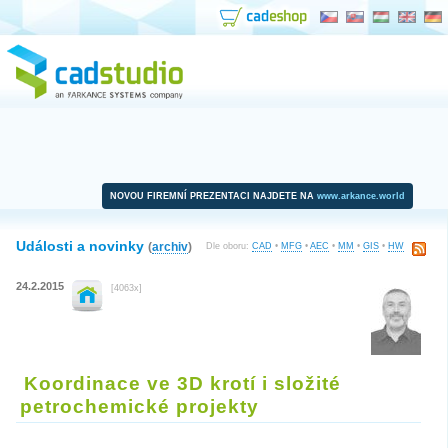
NOVOU FIREMNÍ PREZENTACI NAJDETE NA
www.arkance.world
Události a novinky
(
archiv
)
Dle oboru:
CAD
•
MFG
•
AEC
•
MM
•
GIS
•
HW
24.2.2015
[4063x]
Koordinace ve 3D krotí i složité
petrochemické projekty