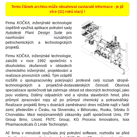
Tento článek archivu může obsahovat zastaralé informace - je již
více (11) roků starý !
Firma
KOČKA, inženýrské technologie
úspěšně využívá aplikace potrubní sady
Autodesk
Plant
Design Suite
pro
navrhování rozsáhlých
petrochemických a technologických
projektů.
Firmu KOČKA, inženýrské technologie,
založili v roce 1992 společníci s
dlouholetou zkušeností v oblastech
chemického inženýrství, projektování a
realizace provozních celků. Tým vzápětí
rozšířili o spolupracovníky pokrývající profesně celý rozsah strojně-
technologických a projekčně-dodavatelských činností. Oborová
specializace společnosti tak zahrnuje oblast od obecných technologií, jako
jsou vodárny, čistírny odpadních vod a výroba stavebních hmot, přes
průmysl zpracování ropy až po průmysl chemický a potravinářský.
Realizace projektů firmy s dvanácti zaměstnanci dnes můžete najít v řadě
zemí, především v Česku, na Slovensku, v Bělorusku, Rusku, Srbsku či
Chorvatsku. Mezi nejvýznamnější zákazníky patří společnosti Unis, ITP
Group Brno, Lhoist, FNTC Group, KG Process Innovations, Ivax
Pharmaceuticals či Linde Technoplyn.
Ač firma v minulosti využívala jiný potrubní software, rozhodla se před