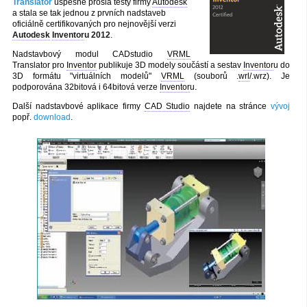
Translator
úspěšně prošla testy firmy
Autodesk
a stala se tak jednou z prvních nadstaveb
oficiálně certifikovaných pro nejnovější verzi
Autodesk
Inventor
u 2012
.
Nadstavbový modul CADstudio
VRML
Translator pro
Inventor
publikuje 3D modely součástí a sestav
Inventor
u do
3D formátu "virtuálních modelů"
VRML
(souborů .
wrl
/.wrz). Je
podporována 32bitová i 64bitová verze
Inventor
u.
Další nadstavbové aplikace firmy
CAD Studio
najdete na stránce
vývoj
popř.
download
.