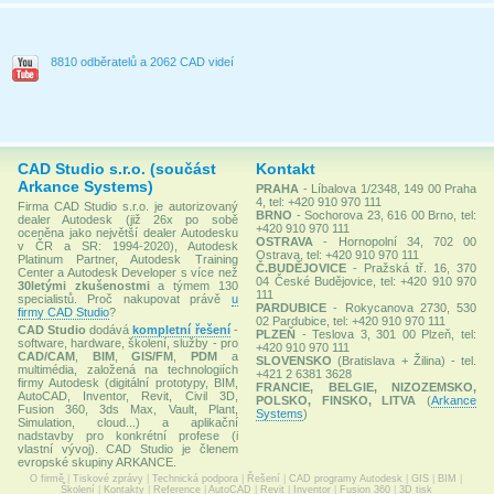
8810 odběratelů a 2062 CAD videí
CAD Studio s.r.o. (součást
Kontakt
Arkance Systems)
PRAHA
- Líbalova 1/2348, 149 00 Praha
4, tel: +420 910 970 111
Firma CAD Studio s.r.o. je autorizovaný
BRNO
- Sochorova 23, 616 00 Brno, tel:
dealer Autodesk (již 26x po sobě
+420 910 970 111
oceněna jako největší dealer Autodesku
OSTRAVA
- Hornopolní 34, 702 00
v ČR a SR: 1994-2020), Autodesk
Ostrava, tel: +420 910 970 111
Platinum Partner, Autodesk Training
Č.BUDĚJOVICE
- Pražská tř. 16, 370
Center a Autodesk Developer s více než
04 České Budějovice, tel: +420 910 970
30letými zkušenostmi
a týmem 130
111
specialistů. Proč nakupovat právě
u
PARDUBICE
- Rokycanova 2730, 530
firmy CAD Studio
?
02 Pardubice, tel: +420 910 970 111
CAD Studio
dodává
kompletní řešení
-
PLZEŇ
- Teslova 3, 301 00 Plzeň, tel:
software, hardware, školení, služby - pro
+420 910 970 111
CAD/CAM
,
BIM
,
GIS/FM
,
PDM
a
SLOVENSKO
(Bratislava + Žilina) - tel.
multimédia, založená na technologiích
+421 2 6381 3628
firmy Autodesk (digitální prototypy, BIM,
FRANCIE, BELGIE, NIZOZEMSKO,
AutoCAD, Inventor, Revit, Civil 3D,
POLSKO, FINSKO, LITVA
(
Arkance
Fusion 360, 3ds Max, Vault, Plant,
Systems
)
Simulation, cloud...) a aplikační
nadstavby pro konkrétní profese (i
vlastní vývoj). CAD Studio je členem
evropské skupiny ARKANCE.
O firmě
|
Tiskové zprávy
|
Technická podpora
|
Řešení
|
CAD programy Autodesk
|
GIS
|
BIM
|
Školení
|
Kontakty
|
Reference
|
AutoCAD
|
Revit
|
Inventor
|
Fusion 360
|
3D tisk