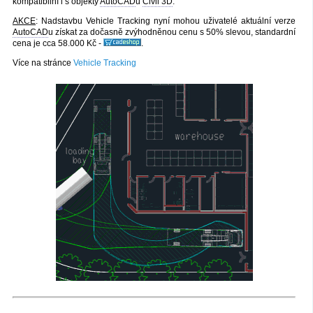
kompatibilní i s objekty
AutoCAD
u
Civil 3D
.
AKCE
: Nadstavbu Vehicle Tracking nyní mohou uživatelé aktuální verze
AutoCAD
u získat za dočasně zvýhodněnou cenu s 50% slevou, standardní
cena je cca 58.000 Kč -
.
Více na stránce
Vehicle Tracking