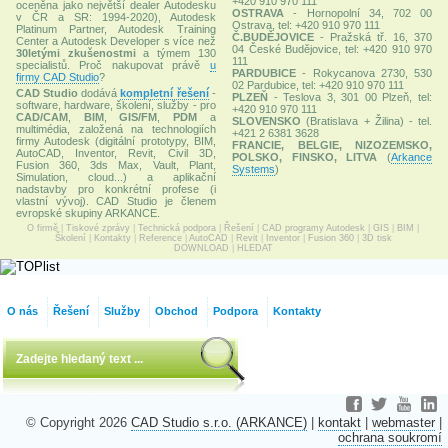
+420 910 970 111
oceněna jako největší dealer Autodesku
OSTRAVA
- Hornopolní 34, 702 00
v ČR a SR: 1994-2020), Autodesk
Ostrava, tel: +420 910 970 111
Platinum Partner, Autodesk Training
Č.BUDĚJOVICE
- Pražská tř. 16, 370
Center a Autodesk Developer s více než
04 České Budějovice, tel: +420 910 970
30letými zkušenostmi
a týmem 130
111
specialistů. Proč nakupovat právě
u
PARDUBICE
- Rokycanova 2730, 530
firmy CAD Studio
?
02 Pardubice, tel: +420 910 970 111
CAD Studio
dodává
kompletní řešení
-
PLZEŇ
- Teslova 3, 301 00 Plzeň, tel:
software, hardware, školení, služby - pro
+420 910 970 111
CAD/CAM
,
BIM
,
GIS/FM
,
PDM
a
SLOVENSKO
(Bratislava + Žilina) - tel.
multimédia, založená na technologiích
+421 2 6381 3628
firmy Autodesk (digitální prototypy, BIM,
FRANCIE, BELGIE, NIZOZEMSKO,
AutoCAD, Inventor, Revit, Civil 3D,
POLSKO, FINSKO, LITVA
(
Arkance
Fusion 360, 3ds Max, Vault, Plant,
Systems
)
Simulation, cloud...) a aplikační
nadstavby pro konkrétní profese (i
vlastní vývoj). CAD Studio je členem
evropské skupiny ARKANCE.
O firmě
|
Tiskové zprávy
|
Technická podpora
|
Řešení
|
CAD programy Autodesk
|
GIS
|
BIM
|
Školení
|
Kontakty
|
Reference
|
AutoCAD
|
Revit
|
Inventor
|
Fusion 360
|
3D tisk
DOWNLOAD
|
HLEDAT
O nás
Řešení
Služby
Obchod
Podpora
Kontakty
© Copyright 2026
CAD Studio s.r.o. (ARKANCE)
|
kontakt
|
webmaster
|
ochrana soukromí