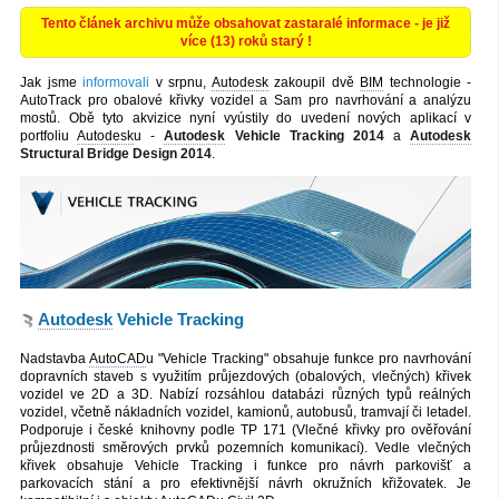
Tento článek archivu může obsahovat zastaralé informace - je již
více (13) roků starý !
Jak jsme
informovali
v srpnu,
Autodesk
zakoupil dvě
BIM
technologie -
AutoTrack pro obalové křivky vozidel a Sam pro navrhování a analýzu
mostů. Obě tyto akvizice nyní vyústily do uvedení nových aplikací v
portfoliu
Autodesk
u -
Autodesk
Vehicle Tracking 2014
a
Autodesk
Structural Bridge Design 2014
.
Autodesk
Vehicle Tracking
Nadstavba
AutoCAD
u "Vehicle Tracking" obsahuje funkce pro navrhování
dopravních staveb s využitím průjezdových (obalových, vlečných) křivek
vozidel ve 2D a 3D. Nabízí rozsáhlou databázi různých typů reálných
vozidel, včetně nákladních vozidel, kamionů, autobusů, tramvají či letadel.
Podporuje i české knihovny podle TP 171 (Vlečné křivky pro ověřování
průjezdnosti směrových prvků pozemních komunikací). Vedle vlečných
křivek obsahuje Vehicle Tracking i funkce pro návrh parkovišť a
parkovacích stání a pro efektivnější návrh okružních křižovatek. Je