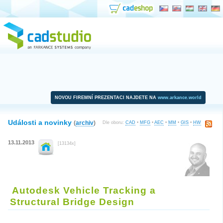
NOVOU FIREMNÍ PREZENTACI NAJDETE NA
www.arkance.world
Události a novinky
(
archiv
)
Dle oboru:
CAD
•
MFG
•
AEC
•
MM
•
GIS
•
HW
13.11.2013
[13134x]
Autodesk Vehicle Tracking a
Structural Bridge Design