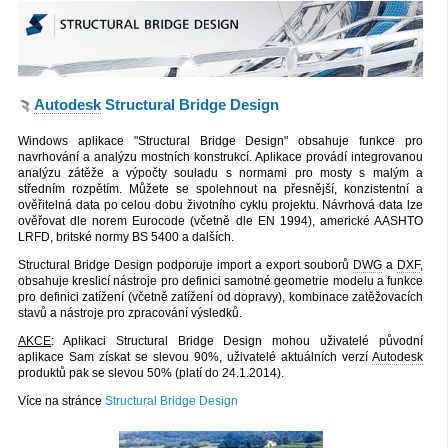
Autodesk
Structural Bridge Design
Windows aplikace "Structural Bridge Design" obsahuje funkce pro
navrhování a analýzu mostních konstrukcí. Aplikace provádí integrovanou
analýzu zátěže a výpočty souladu s normami pro mosty s malým a
středním rozpětím. Můžete se spolehnout na přesnější, konzistentní a
ověřitelná data po celou dobu životního cyklu projektu. Návrhová data lze
ověřovat dle norem Eurocode (včetně dle EN 1994), americké AASHTO
LRFD, britské normy BS 5400 a dalších.
Structural Bridge Design podporuje import a export souborů
DWG
a
DXF
,
obsahuje kreslicí nástroje pro definici samotné geometrie modelu a funkce
pro definici zatížení (včetně zatížení od dopravy), kombinace zatěžovacích
stavů a nástroje pro zpracování výsledků.
AKCE
: Aplikaci Structural Bridge Design mohou uživatelé původní
aplikace Sam získat se slevou 90%, uživatelé aktuálních verzí
Autodesk
produktů pak se slevou 50% (platí do 24.1.2014).
Více na stránce
Structural Bridge Design