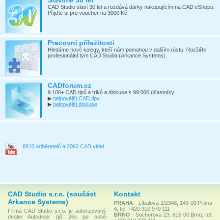
Slavíme 30 let
CAD Studio slaví 30 let a rozdává dárky nakupujícím na CAD eShopu.
Přijďte si pro voucher na 3000 Kč.
Pracovní příležitosti
Hledáme nové kolegy, kteří nám pomohou v dalším růstu. Rozšiřte
profesionální tým CAD Studia (Arkance Systems).
CADforum.cz
9.100+ CAD tipů a triků a diskuse s 99.000 účastníky
▶
nejnovější CAD tipy
▶
nejnovější diskuse
8810 odběratelů a 2062 CAD videí
CAD Studio s.r.o. (součást
Kontakt
Arkance Systems)
PRAHA
- Líbalova 1/2348, 149 00 Praha
4, tel: +420 910 970 111
Firma CAD Studio s.r.o. je autorizovaný
BRNO
- Sochorova 23, 616 00 Brno, tel:
dealer Autodesk (již 26x po sobě