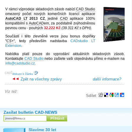
V rámci výprodeje skladových zásob nabízí
CAD Studio
omezený počet nových komerčních licencí aplikace
AutoCAD LT
2013 CZ
, jediné
CAD
aplikace 100%
kompatibilní s
AutoCAD
em, za podstatně zvýhodněnou
pevnou cenu - pouhých
32.222 Kč
(39.311 Kč s DPH)
.
Součástí i této zlevněné verze jsou bonus doplňky
"
CS+
", tedy především nadstavba
CADstudio LT
Extension
.
Nabídka platí pouze do vyprodání aktuálních skladových zásob.
Kontaktujte
CAD Studio
nebo zašlete vaši objednávku přímo e-mailem na
info@cadstudio.cz
.
[
]
CAD
diskuze k článku
Zpět na všechny zprávy
další informace?
Viz též:
Sdílet:
Zasílat bulletin CAD-NEWS
Slavíme 30 let