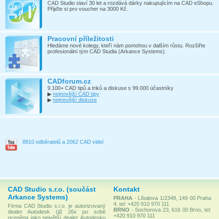
CAD Studio slaví 30 let a rozdává dárky nakupujícím na CAD eShopu.
Přijďte si pro voucher na 3000 Kč.
Pracovní příležitosti
Hledáme nové kolegy, kteří nám pomohou v dalším růstu. Rozšiřte
profesionální tým CAD Studia (Arkance Systems).
CADforum.cz
9.100+ CAD tipů a triků a diskuse s 99.000 účastníky
▶
nejnovější CAD tipy
▶
nejnovější diskuse
8810 odběratelů a 2062 CAD videí
CAD Studio s.r.o. (součást
Kontakt
Arkance Systems)
PRAHA
- Líbalova 1/2348, 149 00 Praha
4, tel: +420 910 970 111
Firma CAD Studio s.r.o. je autorizovaný
BRNO
- Sochorova 23, 616 00 Brno, tel:
dealer Autodesk (již 26x po sobě
+420 910 970 111
oceněna jako největší dealer Autodesku