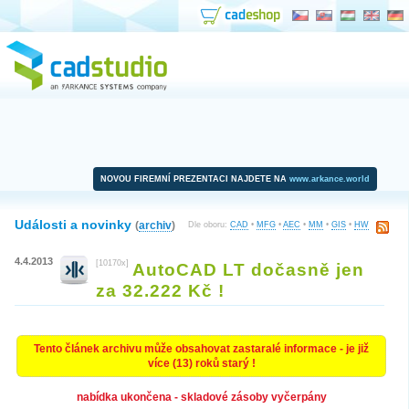
NOVOU FIREMNÍ PREZENTACI NAJDETE NA
www.arkance.world
Události a novinky
(
archiv
)
Dle oboru:
CAD
•
MFG
•
AEC
•
MM
•
GIS
•
HW
4.4.2013
[10170x]
AutoCAD LT dočasně jen
za 32.222 Kč !
Tento článek archivu může obsahovat zastaralé informace - je již
více (13) roků starý !
nabídka ukončena - skladové zásoby vyčerpány