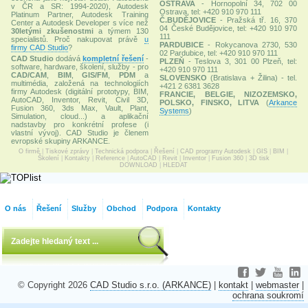
OSTRAVA
- Hornopolní 34, 702 00
v ČR a SR: 1994-2020), Autodesk
Ostrava, tel: +420 910 970 111
Platinum Partner, Autodesk Training
Č.BUDĚJOVICE
- Pražská tř. 16, 370
Center a Autodesk Developer s více než
04 České Budějovice, tel: +420 910 970
30letými zkušenostmi
a týmem 130
111
specialistů. Proč nakupovat právě
u
PARDUBICE
- Rokycanova 2730, 530
firmy CAD Studio
?
02 Pardubice, tel: +420 910 970 111
CAD Studio
dodává
kompletní řešení
-
PLZEŇ
- Teslova 3, 301 00 Plzeň, tel:
software, hardware, školení, služby - pro
+420 910 970 111
CAD/CAM
,
BIM
,
GIS/FM
,
PDM
a
SLOVENSKO
(Bratislava + Žilina) - tel.
multimédia, založená na technologiích
+421 2 6381 3628
firmy Autodesk (digitální prototypy, BIM,
FRANCIE, BELGIE, NIZOZEMSKO,
AutoCAD, Inventor, Revit, Civil 3D,
POLSKO, FINSKO, LITVA
(
Arkance
Fusion 360, 3ds Max, Vault, Plant,
Systems
)
Simulation, cloud...) a aplikační
nadstavby pro konkrétní profese (i
vlastní vývoj). CAD Studio je členem
evropské skupiny ARKANCE.
O firmě
|
Tiskové zprávy
|
Technická podpora
|
Řešení
|
CAD programy Autodesk
|
GIS
|
BIM
|
Školení
|
Kontakty
|
Reference
|
AutoCAD
|
Revit
|
Inventor
|
Fusion 360
|
3D tisk
DOWNLOAD
|
HLEDAT
O nás
Řešení
Služby
Obchod
Podpora
Kontakty
© Copyright 2026
CAD Studio s.r.o. (ARKANCE)
|
kontakt
|
webmaster
|
ochrana soukromí