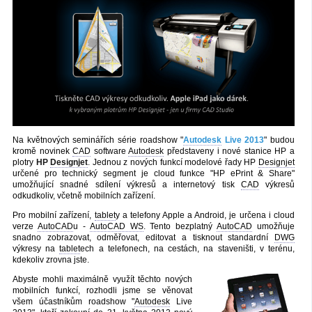
Na květnových seminářích série roadshow "
Autodesk
Live 2013
" budou
kromě novinek
CAD
software
Autodesk
představeny i nové stanice HP a
plotry
HP
Designjet
. Jednou z nových funkcí modelové řady HP
Designjet
určené pro technický segment je cloud funkce "HP ePrint & Share"
umožňující snadné sdílení výkresů a internetový tisk
CAD
výkresů
odkudkoliv, včetně mobilních zařízení.
Pro mobilní zařízení,
tablet
y a telefony Apple a Android, je určena i cloud
verze
AutoCAD
u -
AutoCAD WS
. Tento bezplatný
AutoCAD
umožňuje
snadno zobrazovat, odměřovat, editovat a tisknout standardní
DWG
výkresy na
tablet
ech a telefonech, na cestách, na staveništi, v terénu,
kdekoliv zrovna jste.
Abyste mohli maximálně využít těchto nových
mobilních funkcí, rozhodli jsme se věnovat
všem účastníkům roadshow "
Autodesk
Live