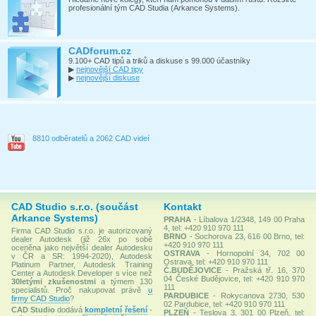
profesionální tým CAD Studia (Arkance Systems).
CADforum.cz
9.100+ CAD tipů a triků a diskuse s 99.000 účastníky
▶
nejnovější CAD tipy
▶
nejnovější diskuse
8810 odběratelů a 2062 CAD videí
CAD Studio s.r.o. (součást
Kontakt
Arkance Systems)
PRAHA
- Líbalova 1/2348, 149 00 Praha
4, tel: +420 910 970 111
Firma CAD Studio s.r.o. je autorizovaný
BRNO
- Sochorova 23, 616 00 Brno, tel:
dealer Autodesk (již 26x po sobě
+420 910 970 111
oceněna jako největší dealer Autodesku
OSTRAVA
- Hornopolní 34, 702 00
v ČR a SR: 1994-2020), Autodesk
Ostrava, tel: +420 910 970 111
Platinum Partner, Autodesk Training
Č.BUDĚJOVICE
- Pražská tř. 16, 370
Center a Autodesk Developer s více než
04 České Budějovice, tel: +420 910 970
30letými zkušenostmi
a týmem 130
111
specialistů. Proč nakupovat právě
u
PARDUBICE
- Rokycanova 2730, 530
firmy CAD Studio
?
02 Pardubice, tel: +420 910 970 111
CAD Studio
dodává
kompletní řešení
-
PLZEŇ
- Teslova 3, 301 00 Plzeň, tel: