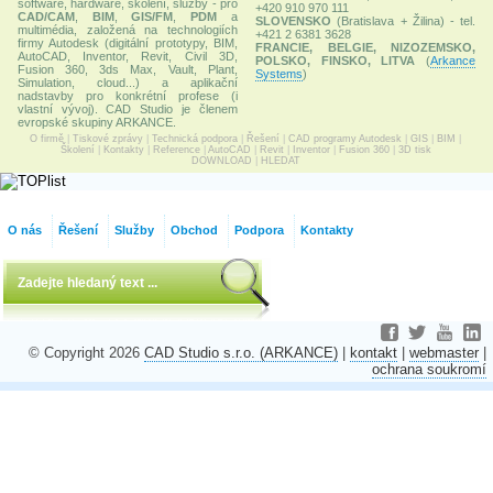
software, hardware, školení, služby - pro
+420 910 970 111
CAD/CAM
,
BIM
,
GIS/FM
,
PDM
a
SLOVENSKO
(Bratislava + Žilina) - tel.
multimédia, založená na technologiích
+421 2 6381 3628
firmy Autodesk (digitální prototypy, BIM,
FRANCIE, BELGIE, NIZOZEMSKO,
AutoCAD, Inventor, Revit, Civil 3D,
POLSKO, FINSKO, LITVA
(
Arkance
Fusion 360, 3ds Max, Vault, Plant,
Systems
)
Simulation, cloud...) a aplikační
nadstavby pro konkrétní profese (i
vlastní vývoj). CAD Studio je členem
evropské skupiny ARKANCE.
O firmě
|
Tiskové zprávy
|
Technická podpora
|
Řešení
|
CAD programy Autodesk
|
GIS
|
BIM
|
Školení
|
Kontakty
|
Reference
|
AutoCAD
|
Revit
|
Inventor
|
Fusion 360
|
3D tisk
DOWNLOAD
|
HLEDAT
O nás
Řešení
Služby
Obchod
Podpora
Kontakty
© Copyright 2026
CAD Studio s.r.o. (ARKANCE)
|
kontakt
|
webmaster
|
ochrana soukromí