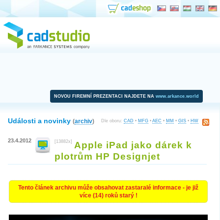
NOVOU FIREMNÍ PREZENTACI NAJDETE NA
www.arkance.world
Události a novinky
(
archiv
)
Dle oboru:
CAD
•
MFG
•
AEC
•
MM
•
GIS
•
HW
23.4.2012
[13882x]
Apple iPad jako dárek k
plotrům HP Designjet
Tento článek archivu může obsahovat zastaralé informace - je již
více (14) roků starý !