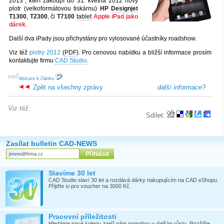
2013", kteří zakoupí do 31. května 2012 nový
plotr (velkoformátovou tiskárnu)
HP
Designjet
T1300
,
T2300
, či
T7100
tablet
Apple iPad jako
dárek
.
Další dva iPady jsou přichystány pro vylosované účastníky roadshow.
Viz též
plotry 2012
(
PDF
). Pro cenovou nabídku a bližší informace prosím
kontaktujte firmu
CAD Studio
.
[
]
HW
diskuze k článku
Zpět na všechny zprávy
další informace?
Viz též:
Sdílet:
Zasílat bulletin CAD-NEWS
Slavíme 30 let
CAD Studio slaví 30 let a rozdává dárky nakupujícím na CAD eShopu.
Přijďte si pro voucher na 3000 Kč.
Pracovní příležitosti
Hledáme nové kolegy, kteří nám pomohou v dalším růstu. Rozšiřte