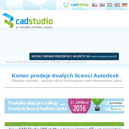
NOVOU FIREMNÍ PREZENTACI NAJDETE NA
www.arkance.world
Home
»
Obchod
»
Subscription
»
Konec trvalých licencí
»
Konec prodeje trvalých licencí Autodesk
Plánujte dopředu - využijte výhod Subscription nebo Maintenance plánů