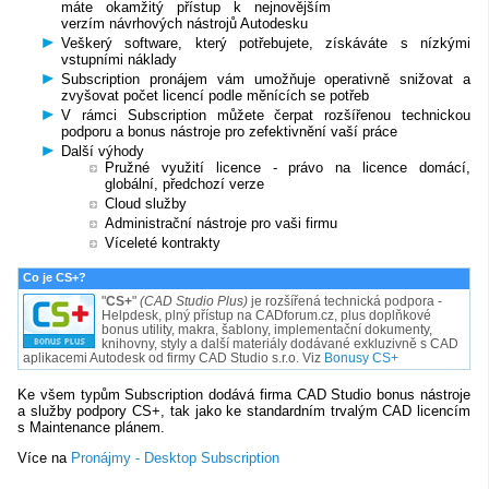
máte okamžitý přístup k nejnovějším
verzím návrhových nástrojů Autodesku
Veškerý software, který potřebujete, získáváte s nízkými
vstupními náklady
Subscription pronájem vám umožňuje operativně snižovat a
zvyšovat počet licencí podle měnících se potřeb
V rámci Subscription můžete čerpat rozšířenou technickou
podporu a bonus nástroje pro zefektivnění vaší práce
Další výhody
Pružné využití licence - právo na licence domácí,
globální, předchozí verze
Cloud služby
Administrační nástroje pro vaši firmu
Víceleté kontrakty
Co je CS+?
"
CS+
"
(CAD Studio Plus)
je rozšířená technická podpora -
Helpdesk, plný přístup na CADforum.cz, plus doplňkové
bonus utility, makra, šablony, implementační dokumenty,
knihovny, styly a další materiály dodávané exkluzivně s CAD
aplikacemi Autodesk od firmy CAD Studio s.r.o. Viz
Bonusy CS+
Ke všem typům Subscription dodává firma CAD Studio bonus nástroje
a služby podpory CS+, tak jako ke standardním trvalým CAD licencím
s Maintenance plánem.
Více na
Pronájmy - Desktop Subscription