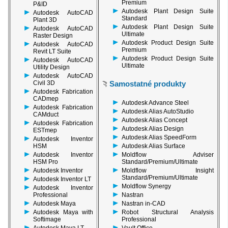
Premium
P&ID
Autodesk Plant Design Suite
Autodesk AutoCAD
Standard
Plant 3D
Autodesk Plant Design Suite
Autodesk AutoCAD
Ultimate
Raster Design
Autodesk Product Design Suite
Autodesk AutoCAD
Premium
Revit LT Suite
Autodesk Product Design Suite
Autodesk AutoCAD
Ultimate
Utility Design
Autodesk AutoCAD
Civil 3D
Samostatné produkty
Autodesk Fabrication
CADmep
Autodesk Advance Steel
Autodesk Fabrication
Autodesk Alias AutoStudio
CAMduct
Autodesk Alias Concept
Autodesk Fabrication
Autodesk Alias Design
ESTmep
Autodesk Alias SpeedForm
Autodesk Inventor
Autodesk Alias Surface
HSM
Moldflow Adviser
Autodesk Inventor
Standard/Premium/Ultimate
HSM Pro
Moldflow Insight
Autodesk Inventor
Standard/Premium/Ultimate
Autodesk Inventor LT
Moldflow Synergy
Autodesk Inventor
Nastran
Professional
Nastran in-CAD
Autodesk Maya
Robot Structural Analysis
Autodesk Maya with
Professional
Softimage
Vault Office
Autodesk Maya LT