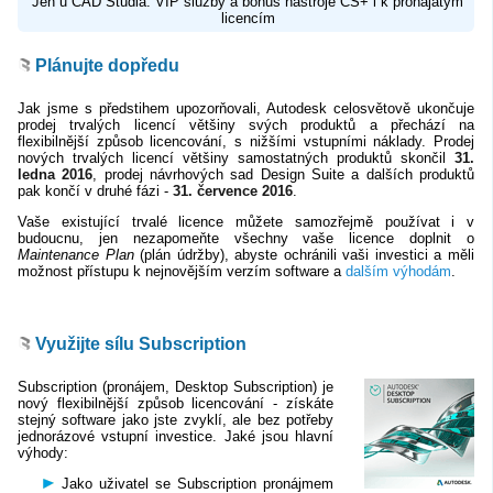
Jen u CAD Studia: VIP služby a bonus nástroje CS+ i k pronajatým
licencím
Plánujte dopředu
Jak jsme s předstihem upozorňovali, Autodesk celosvětově ukončuje
prodej trvalých licencí většiny svých produktů a přechází na
flexibilnější způsob licencování, s nižšími vstupními náklady. Prodej
nových trvalých licencí většiny samostatných produktů skončil
31.
ledna 2016
, prodej návrhových sad Design Suite a dalších produktů
pak končí v druhé fázi -
31. července 2016
.
Vaše existující trvalé licence můžete samozřejmě používat i v
budoucnu, jen nezapomeňte všechny vaše licence doplnit o
Maintenance Plan
(plán údržby), abyste ochránili vaši investici a měli
možnost přístupu k nejnovějším verzím software a
dalším výhodám
.
Využijte sílu Subscription
Subscription (pronájem, Desktop Subscription) je
nový flexibilnější způsob licencování - získáte
stejný software jako jste zvyklí, ale bez potřeby
jednorázové vstupní investice. Jaké jsou hlavní
výhody:
Jako uživatel se Subscription pronájmem