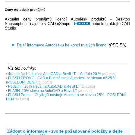
Ceny Autodesk pronájmů
Aktuální ceny pronájmů licencí Autodesk produktů - Desktop
Subscription - najdete v CAD eShopu -
nebo kontaktujte CAD
Studio
Další informace Autodesku ke konci trvalých licencí
(PDF, EN)
Viz též novinky:
•
4denní flash-akce na AutoCAD a Revit LT - ušetřete 20 %
[20.7.2020]
•
FLASH PROMO - CAD a BIM nástroje Autodesk se slevou až 25 %
(POSLEDNÍ DEN)
[16.10.2019]
•
Podzimní 20% sleva na AutoCAD a Revit LT
[23.9.2019]
•
FLASH: 20% sleva na AutoCAD a Revit LT
[26.8.2019]
•
FLASH Promo - Chytřejší nástroje Autodesk se slevou 25% - POSLEDNÍ
DEN
[30.7.2019]
Žádost o informace - zvolte požadované položky a dejte