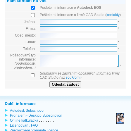
nám kontakt na Vás
Pošlete mi informace o
Autodesk EOS
Pošlete mi informace o firmě CAD Studio (
kontakty
)
Jméno:
*
Firma:
*
Obec, město:
E-mail:
*
Telefon:
*
Požadovaný typ
informace:
(podrobnosti,
*
předvedení...)
Souhlasím se zasíláním občasných informací firmy
CAD Studio (viz
soukromí
)
Další informace
Autodesk Subscription
Pronájem - Desktop Subscription
Online kalkulačka
. . . . . . . . .
Licencování, FAQ
Zprovoznění pronajaté licence