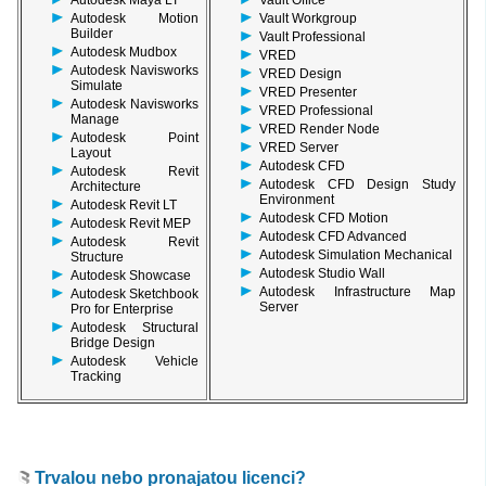
Vault Workgroup
Autodesk Motion
Builder
Vault Professional
Autodesk Mudbox
VRED
Autodesk Navisworks
VRED Design
Simulate
VRED Presenter
Autodesk Navisworks
VRED Professional
Manage
VRED Render Node
Autodesk Point
VRED Server
Layout
Autodesk CFD
Autodesk Revit
Autodesk CFD Design Study
Architecture
Environment
Autodesk Revit LT
Autodesk CFD Motion
Autodesk Revit MEP
Autodesk CFD Advanced
Autodesk Revit
Autodesk Simulation Mechanical
Structure
Autodesk Studio Wall
Autodesk Showcase
Autodesk Infrastructure Map
Autodesk Sketchbook
Server
Pro for Enterprise
Autodesk Structural
Bridge Design
Autodesk Vehicle
Tracking
Trvalou nebo pronajatou licenci?