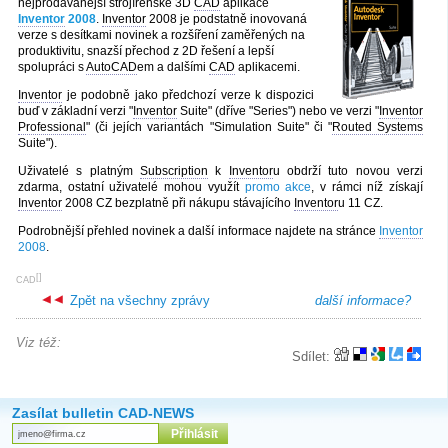
nejprodávanější strojírenské 3D
CAD
aplikace
Inventor
2008
.
Inventor
2008 je podstatně inovovaná
verze s desítkami novinek a rozšíření zaměřených na
produktivitu, snazší přechod z 2D řešení a lepší
spolupráci s
AutoCAD
em a dalšími
CAD
aplikacemi.
Inventor
je podobně jako předchozí verze k dispozici
buď v základní verzi "
Inventor
Suite" (dříve "Series") nebo ve verzi "
Inventor
Professional
" (či jejích variantách "Simulation Suite" či "
Routed Systems
Suite").
Uživatelé s platným
Subscription
k
Inventor
u obdrží tuto novou verzi
zdarma, ostatní uživatelé mohou využít
promo akce
, v rámci níž získají
Inventor
2008 CZ bezplatně při nákupu stávajícího
Inventor
u 11 CZ.
Podrobnější přehled novinek a další informace najdete na stránce
Inventor
2008
.
[
]
CAD
Zpět na všechny zprávy
další informace?
Viz též:
Sdílet:
Zasílat bulletin CAD-NEWS