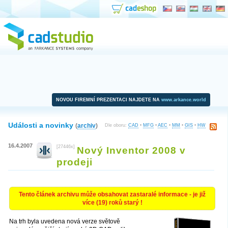
NOVOU FIREMNÍ PREZENTACI NAJDETE NA
www.arkance.world
Události a novinky
(
archiv
)
Dle oboru:
CAD
•
MFG
•
AEC
•
MM
•
GIS
•
HW
16.4.2007
[27446x]
Nový Inventor 2008 v
prodeji
Tento článek archivu může obsahovat zastaralé informace - je již
více (19) roků starý !
Na trh byla uvedena nová verze světově