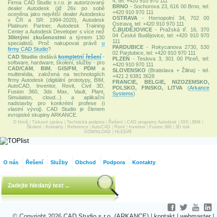
4, tel: +420 910 970 111
Firma CAD Studio s.r.o. je autorizovaný
BRNO
- Sochorova 23, 616 00 Brno, tel:
dealer Autodesk (již 26x po sobě
+420 910 970 111
oceněna jako největší dealer Autodesku
OSTRAVA
- Hornopolní 34, 702 00
v ČR a SR: 1994-2020), Autodesk
Ostrava, tel: +420 910 970 111
Platinum Partner, Autodesk Training
Č.BUDĚJOVICE
- Pražská tř. 16, 370
Center a Autodesk Developer s více než
04 České Budějovice, tel: +420 910 970
30letými zkušenostmi
a týmem 130
111
specialistů. Proč nakupovat právě
u
PARDUBICE
- Rokycanova 2730, 530
firmy CAD Studio
?
02 Pardubice, tel: +420 910 970 111
CAD Studio
dodává
kompletní řešení
-
PLZEŇ
- Teslova 3, 301 00 Plzeň, tel:
software, hardware, školení, služby - pro
+420 910 970 111
CAD/CAM
,
BIM
,
GIS/FM
,
PDM
a
SLOVENSKO
(Bratislava + Žilina) - tel.
multimédia, založená na technologiích
+421 2 6381 3628
firmy Autodesk (digitální prototypy, BIM,
FRANCIE, BELGIE, NIZOZEMSKO,
AutoCAD, Inventor, Revit, Civil 3D,
POLSKO, FINSKO, LITVA
(
Arkance
Fusion 360, 3ds Max, Vault, Plant,
Systems
)
Simulation, cloud...) a aplikační
nadstavby pro konkrétní profese (i
vlastní vývoj). CAD Studio je členem
evropské skupiny ARKANCE.
O firmě
|
Tiskové zprávy
|
Technická podpora
|
Řešení
|
CAD programy Autodesk
|
GIS
|
BIM
|
Školení
|
Kontakty
|
Reference
|
AutoCAD
|
Revit
|
Inventor
|
Fusion 360
|
3D tisk
DOWNLOAD
|
HLEDAT
O nás
Řešení
Služby
Obchod
Podpora
Kontakty
© Copyright 2026
CAD Studio s.r.o. (ARKANCE)
|
kontakt
|
webmaster
|