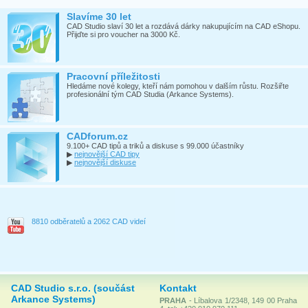
Slavíme 30 let
CAD Studio slaví 30 let a rozdává dárky nakupujícím na CAD eShopu.
Přijďte si pro voucher na 3000 Kč.
Pracovní příležitosti
Hledáme nové kolegy, kteří nám pomohou v dalším růstu. Rozšiřte
profesionální tým CAD Studia (Arkance Systems).
CADforum.cz
9.100+ CAD tipů a triků a diskuse s 99.000 účastníky
▶
nejnovější CAD tipy
▶
nejnovější diskuse
8810 odběratelů a 2062 CAD videí
CAD Studio s.r.o. (součást
Kontakt
Arkance Systems)
PRAHA
- Líbalova 1/2348, 149 00 Praha