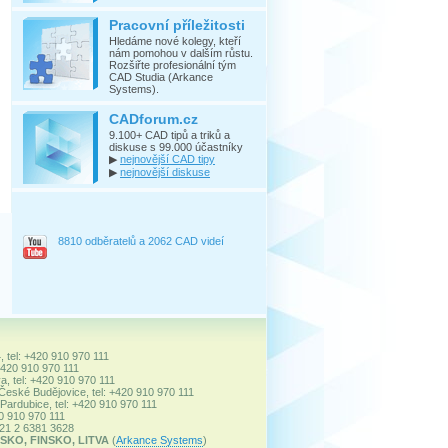
Pracovní příležitosti
Hledáme nové kolegy, kteří
nám pomohou v dalším růstu.
Rozšiřte profesionální tým
CAD Studia (Arkance
Systems).
CADforum.cz
9.100+ CAD tipů a triků a
diskuse s 99.000 účastníky
▶
nejnovější CAD tipy
▶
nejnovější diskuse
8810 odběratelů a 2062 CAD videí
, tel: +420 910 970 111
+420 910 970 111
a, tel: +420 910 970 111
 České Budějovice, tel: +420 910 970 111
ardubice, tel: +420 910 970 111
20 910 970 111
+421 2 6381 3628
SKO, FINSKO, LITVA
(
Arkance Systems
)