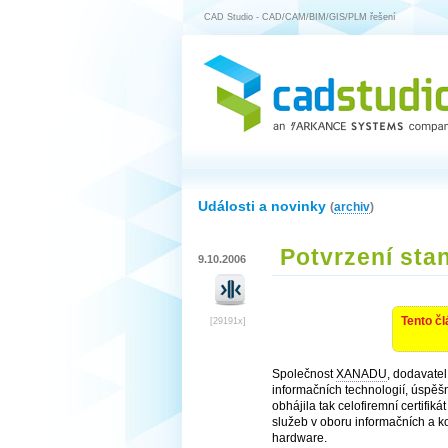
CAD Studio - CAD/CAM/BIM/GIS/PLM řešení
Události a novinky
(
archiv
)
Potvrzení sta
9.10.2006
Tento čl
[29191x]
Společnost
XANADU
, dodavatel
informačních technologií, úspěšn
obhájila tak celofiremní certifik
služeb v oboru informačních a k
hardware.