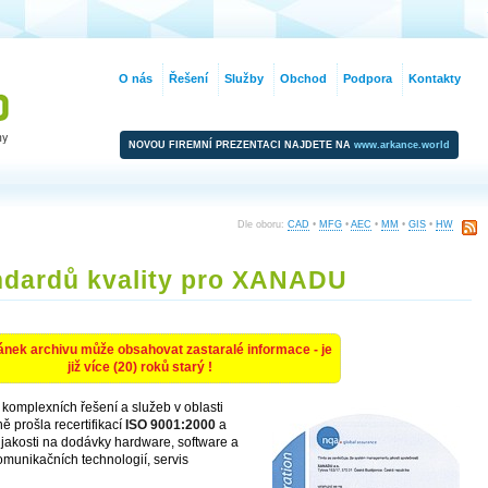
O nás
Řešení
Služby
Obchod
Podpora
Kontakty
NOVOU FIREMNÍ PREZENTACI NAJDETE NA
www.arkance.world
Dle oboru:
CAD
•
MFG
•
AEC
•
MM
•
GIS
•
HW
ndardů kvality pro XANADU
ánek archivu může obsahovat zastaralé informace - je
již více (20) roků starý !
 komplexních řešení a služeb v oblasti
ě prošla recertifikací
ISO 9001:2000
a
át jakosti na dodávky hardware, software a
omunikačních technologií, servis