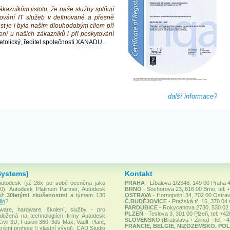
zákazníkům jistotu, že naše služby splňují
tování IT služeb v definované a přesně
ost je i byla naším dlouhodobým cílem při
ení u našich zákazníků i při poskytování
tolický, ředitel společnosti
XANADU
.
další informace?
Systems)
Kontakt
 Autodesk (již 26x po sobě oceněna jako
PRAHA
- Líbalova 1/2348, 149 00 Praha 4
), Autodesk Platinum Partner, Autodesk
BRNO
- Sochorova 23, 616 00 Brno, tel: 
než
30letými zkušenostmi
a týmem 130
OSTRAVA
- Hornopolní 34, 702 00 Ostrav
io
?
Č.BUDĚJOVICE
- Pražská tř. 16, 370 04
PARDUBICE
- Rokycanova 2730, 530 02 P
ware, hardware, školení, služby - pro
PLZEŇ
- Teslova 3, 301 00 Plzeň, tel: +4
ložená na technologiích firmy Autodesk
SLOVENSKO
(Bratislava + Žilina) - tel. 
Civil 3D, Fusion 360, 3ds Max, Vault, Plant,
FRANCIE, BELGIE, NIZOZEMSKO, POL
rétní profese (i vlastní vývoj). CAD Studio