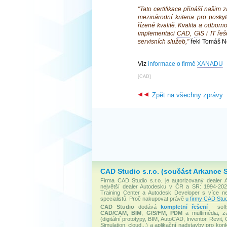
"Tato certifikace přináší našim 
mezinárodní kriteria pro posky
řízené kvalitě. Kvalita a odborn
implementaci
CAD
,
GIS
i IT řeš
servisních služeb,"
řekl Tomáš Ne
Viz
informace o firmě
XANADU
[
CAD
]
Zpět na všechny zprávy
CAD Studio s.r.o. (součást Arkance 
Firma CAD Studio s.r.o. je autorizovaný dealer
největší dealer Autodesku v ČR a SR: 1994-2020
Training Center a Autodesk Developer s více 
specialistů. Proč nakupovat právě
u firmy CAD Stud
CAD Studio
dodává
kompletní řešení
- soft
CAD/CAM
,
BIM
,
GIS/FM
,
PDM
a multimédia, za
(digitální prototypy, BIM, AutoCAD, Inventor, Revit, 
Simulation, cloud...) a aplikační nadstavby pro konk