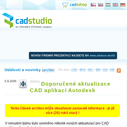
NOVOU FIREMNÍ PREZENTACI NAJDETE NA
www.arkance.world
Události a novinky
(
archiv
)
Dle oboru:
CAD
•
MFG
•
AEC
•
MM
•
GIS
•
HW
5.9.2006
[30228x]
Doporučené aktualizace
CAD aplikací Autodesk
Tento článek archivu může obsahovat zastaralé informace - je již
více (20) roků starý !
V minulém týdnu bylo uvolněno několik nových aktualizací pro
CAD