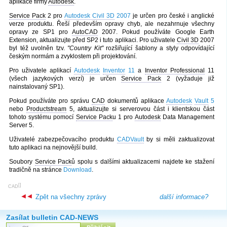
aplikace firmy
Autodesk
.
Service Pack
2 pro
Autodesk Civil 3D
2007
je určen pro české i anglické
verze produktu. Řeší především opravy chyb, ale nezahrnuje všechny
opravy ze SP1 pro
AutoCAD
2007. Pokud používáte Google Earth
Extension, aktualizujte před SP2 i tuto aplikaci. Pro uživatele
Civil 3D
2007
byl též uvolněn tzv.
"Country Kit"
rozšiřující šablony a styly odpovídající
českým normám a zvyklostem při projektování.
Pro uživatele aplikací
Autodesk
Inventor
11
a
Inventor Professional
11
(všech jazykových verzí) je určen
Service Pack
2 (vyžaduje již
nainstalovaný SP1).
Pokud používáte pro správu
CAD
dokumentů aplikace
Autodesk
Vault
5
nebo
Productstream
5, aktualizujte si serverovou část i klientskou část
tohoto systému pomocí
Service Pack
u 1 pro
Autodesk
Data Management
Server 5.
Uživatelé zabezpečovacího produktu
CADVault
by si měli zaktualizovat
tuto aplikaci na nejnovější build.
Soubory
Service Pack
ů spolu s dalšími aktualizacemi najdete ke stažení
tradičně na stránce
Download
.
[
]
CAD
Zpět na všechny zprávy
další informace?
Zasílat bulletin CAD-NEWS