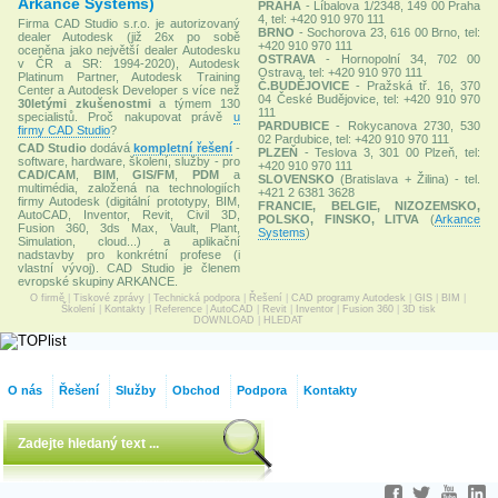
Arkance Systems)
PRAHA
- Líbalova 1/2348, 149 00 Praha
4, tel: +420 910 970 111
Firma CAD Studio s.r.o. je autorizovaný
BRNO
- Sochorova 23, 616 00 Brno, tel:
dealer Autodesk (již 26x po sobě
+420 910 970 111
oceněna jako největší dealer Autodesku
OSTRAVA
- Hornopolní 34, 702 00
v ČR a SR: 1994-2020), Autodesk
Ostrava, tel: +420 910 970 111
Platinum Partner, Autodesk Training
Č.BUDĚJOVICE
- Pražská tř. 16, 370
Center a Autodesk Developer s více než
04 České Budějovice, tel: +420 910 970
30letými zkušenostmi
a týmem 130
111
specialistů. Proč nakupovat právě
u
PARDUBICE
- Rokycanova 2730, 530
firmy CAD Studio
?
02 Pardubice, tel: +420 910 970 111
CAD Studio
dodává
kompletní řešení
-
PLZEŇ
- Teslova 3, 301 00 Plzeň, tel:
software, hardware, školení, služby - pro
+420 910 970 111
CAD/CAM
,
BIM
,
GIS/FM
,
PDM
a
SLOVENSKO
(Bratislava + Žilina) - tel.
multimédia, založená na technologiích
+421 2 6381 3628
firmy Autodesk (digitální prototypy, BIM,
FRANCIE, BELGIE, NIZOZEMSKO,
AutoCAD, Inventor, Revit, Civil 3D,
POLSKO, FINSKO, LITVA
(
Arkance
Fusion 360, 3ds Max, Vault, Plant,
Systems
)
Simulation, cloud...) a aplikační
nadstavby pro konkrétní profese (i
vlastní vývoj). CAD Studio je členem
evropské skupiny ARKANCE.
O firmě
|
Tiskové zprávy
|
Technická podpora
|
Řešení
|
CAD programy Autodesk
|
GIS
|
BIM
|
Školení
|
Kontakty
|
Reference
|
AutoCAD
|
Revit
|
Inventor
|
Fusion 360
|
3D tisk
DOWNLOAD
|
HLEDAT
O nás
Řešení
Služby
Obchod
Podpora
Kontakty