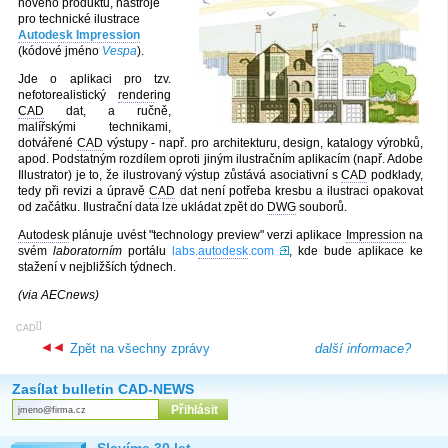
nového produktu, nástroje
pro technické ilustrace
Autodesk Impression
(kódové jméno
Vespa
).
Jde o aplikaci pro tzv.
nefotorealistický
render
ing
CAD
dat, a ručně,
malířskými technikami,
dotvářené
CAD
výstupy - např. pro architekturu, design, katalogy výrobků,
apod. Podstatným rozdílem oproti jiným ilustračním aplikacím (např. Adobe
Illustrator) je to, že ilustrovaný výstup zůstává asociativní s
CAD
podklady,
tedy při revizi a úpravě
CAD
dat není potřeba kresbu a ilustraci opakovat
od začátku. Ilustrační data lze ukládat zpět do
DWG
souborů.
Autodesk
plánuje uvést "technology preview" verzi aplikace
Impression
na
svém
laboratorním
portálu
labs.
autodesk
.com
, kde bude aplikace ke
stažení v nejbližších týdnech.
(via AECnews)
[
]
CAD
Zpět na všechny zprávy
další informace?
Zasílat bulletin CAD-NEWS
Slavíme 30 let