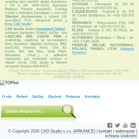
+420 910 970 111
oceněna jako největší dealer Autodesku
OSTRAVA
- Hornopolní 34, 702 00
v ČR a SR: 1994-2020), Autodesk
Ostrava, tel: +420 910 970 111
Platinum Partner, Autodesk Training
Č.BUDĚJOVICE
- Pražská tř. 16, 370
Center a Autodesk Developer s více než
04 České Budějovice, tel: +420 910 970
30letými zkušenostmi
a týmem 130
111
specialistů. Proč nakupovat právě
u
PARDUBICE
- Rokycanova 2730, 530
firmy CAD Studio
?
02 Pardubice, tel: +420 910 970 111
CAD Studio
dodává
kompletní řešení
-
PLZEŇ
- Teslova 3, 301 00 Plzeň, tel:
software, hardware, školení, služby - pro
+420 910 970 111
CAD/CAM
,
BIM
,
GIS/FM
,
PDM
a
SLOVENSKO
(Bratislava + Žilina) - tel.
multimédia, založená na technologiích
+421 2 6381 3628
firmy Autodesk (digitální prototypy, BIM,
FRANCIE, BELGIE, NIZOZEMSKO,
AutoCAD, Inventor, Revit, Civil 3D,
POLSKO, FINSKO, LITVA
(
Arkance
Fusion 360, 3ds Max, Vault, Plant,
Systems
)
Simulation, cloud...) a aplikační
nadstavby pro konkrétní profese (i
vlastní vývoj). CAD Studio je členem
evropské skupiny ARKANCE.
O firmě
|
Tiskové zprávy
|
Technická podpora
|
Řešení
|
CAD programy Autodesk
|
GIS
|
BIM
|
Školení
|
Kontakty
|
Reference
|
AutoCAD
|
Revit
|
Inventor
|
Fusion 360
|
3D tisk
DOWNLOAD
|
HLEDAT
O nás
Řešení
Služby
Obchod
Podpora
Kontakty
© Copyright 2026
CAD Studio s.r.o. (ARKANCE)
|
kontakt
|
webmaster
|
ochrana soukromí