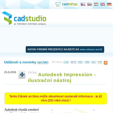
NOVOU FIREMNÍ PREZENTACI NAJDETE NA
www.arkance.world
Události a novinky
(
archiv
)
Dle oboru:
CAD
•
MFG
•
AEC
•
MM
•
GIS
•
HW
25.8.2006
[29744x]
Autodesk Impression -
ilustrační nástroj
Tento článek archivu může obsahovat zastaralé informace - je již
více (20) roků starý !
Autodesk
chystá uvedení