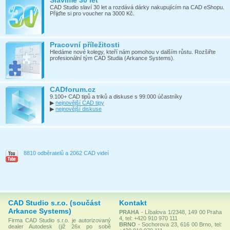
CAD Studio slaví 30 let a rozdává dárky nakupujícím na CAD eShopu.
Přijďte si pro voucher na 3000 Kč.
Pracovní příležitosti
Hledáme nové kolegy, kteří nám pomohou v dalším růstu. Rozšiřte
profesionální tým CAD Studia (Arkance Systems).
CADforum.cz
9.100+ CAD tipů a triků a diskuse s 99.000 účastníky
▶
nejnovější CAD tipy
▶
nejnovější diskuse
8810 odběratelů a 2062 CAD videí
CAD Studio s.r.o. (součást
Kontakt
Arkance Systems)
PRAHA
- Líbalova 1/2348, 149 00 Praha
4, tel: +420 910 970 111
Firma CAD Studio s.r.o. je autorizovaný
BRNO
- Sochorova 23, 616 00 Brno, tel:
dealer Autodesk (již 26x po sobě