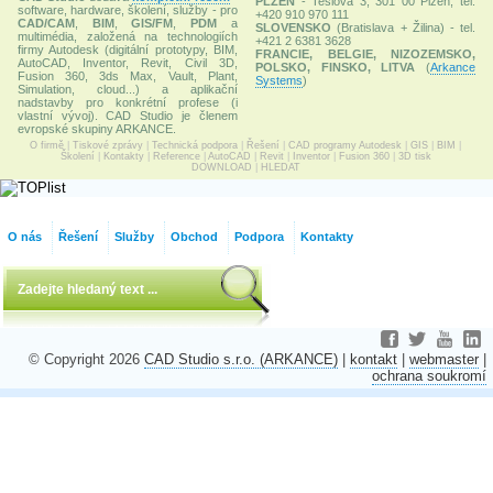
PLZEŇ
- Teslova 3, 301 00 Plzeň, tel:
software, hardware, školení, služby - pro
+420 910 970 111
CAD/CAM
,
BIM
,
GIS/FM
,
PDM
a
SLOVENSKO
(Bratislava + Žilina) - tel.
multimédia, založená na technologiích
+421 2 6381 3628
firmy Autodesk (digitální prototypy, BIM,
FRANCIE, BELGIE, NIZOZEMSKO,
AutoCAD, Inventor, Revit, Civil 3D,
POLSKO, FINSKO, LITVA
(
Arkance
Fusion 360, 3ds Max, Vault, Plant,
Systems
)
Simulation, cloud...) a aplikační
nadstavby pro konkrétní profese (i
vlastní vývoj). CAD Studio je členem
evropské skupiny ARKANCE.
O firmě
|
Tiskové zprávy
|
Technická podpora
|
Řešení
|
CAD programy Autodesk
|
GIS
|
BIM
|
Školení
|
Kontakty
|
Reference
|
AutoCAD
|
Revit
|
Inventor
|
Fusion 360
|
3D tisk
DOWNLOAD
|
HLEDAT
O nás
Řešení
Služby
Obchod
Podpora
Kontakty
© Copyright 2026
CAD Studio s.r.o. (ARKANCE)
|
kontakt
|
webmaster
|
ochrana soukromí