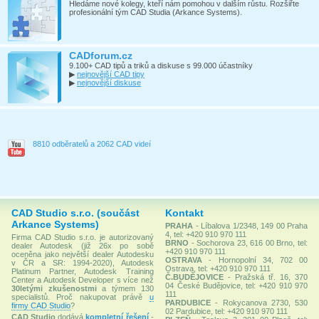
Hledáme nové kolegy, kteří nám pomohou v dalším růstu. Rozšiřte
profesionální tým CAD Studia (Arkance Systems).
CADforum.cz
9.100+ CAD tipů a triků a diskuse s 99.000 účastníky
▶
nejnovější CAD tipy
▶
nejnovější diskuse
8810 odběratelů a 2062 CAD videí
CAD Studio s.r.o. (součást
Kontakt
Arkance Systems)
PRAHA
- Líbalova 1/2348, 149 00 Praha
4, tel: +420 910 970 111
Firma CAD Studio s.r.o. je autorizovaný
BRNO
- Sochorova 23, 616 00 Brno, tel:
dealer Autodesk (již 26x po sobě
+420 910 970 111
oceněna jako největší dealer Autodesku
OSTRAVA
- Hornopolní 34, 702 00
v ČR a SR: 1994-2020), Autodesk
Ostrava, tel: +420 910 970 111
Platinum Partner, Autodesk Training
Č.BUDĚJOVICE
- Pražská tř. 16, 370
Center a Autodesk Developer s více než
04 České Budějovice, tel: +420 910 970
30letými zkušenostmi
a týmem 130
111
specialistů. Proč nakupovat právě
u
PARDUBICE
- Rokycanova 2730, 530
firmy CAD Studio
?
02 Pardubice, tel: +420 910 970 111
CAD Studio
dodává
kompletní řešení
-