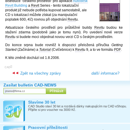
distribuce "českého prostředí" pro aplikace
Autodesk
Revit
Building
a
Revit
Series - tento lokalizační
produkt již nebude potřeba kupovat samostatně, ale
CD s lokalizací můžete získat (za manipulační
poplatek 600,-Kč) rovnou při objednání
Revit
u.
Aktualizace českého prostředí pro průběžné buildy
Revit
u budou ke
stažení zdarma (podobně jako je tomu nyní). Po uvedení nové verze
Revit
u si budete moci objednat novou verzi CD s českým prostředím.
Do konce srpna bude rovněž k dispozici přeložená příručka
Getting
Started
(Začínáme) a
Tutorial
(Cvičebnice) k
Revit
u 9, a to ve formátu
PDF
.
K této změně dochází od 1.8.2006.
[
]
CAD
Zpět na všechny zprávy
další informace?
Zasílat bulletin CAD-NEWS
Slavíme 30 let
CAD Studio slaví 30 let a rozdává dárky nakupujícím na CAD eShopu.
Přijďte si pro voucher na 3000 Kč.
Pracovní příležitosti