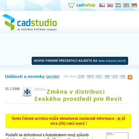
NOVOU FIREMNÍ PREZENTACI NAJDETE NA
www.arkance.world
Události a novinky
(
archiv
)
Dle oboru:
CAD
•
MFG
•
AEC
•
MM
•
GIS
•
HW
31.7.2006
[30011x]
Změna v distribuci
českého prostředí pro Revit
Tento článek archivu může obsahovat zastaralé informace - je již
více (20) roků starý !
Podařil se dohodnout s
Autodesk
em nový způsob