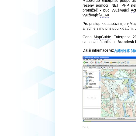
MapGuide
Enterprise podporuje
řešeny pomocí .NET, PHP ne
prohlížeč - buď využívající
Ac
využívající
AJAX
.
Pro přístup k databázím je v
Ma
a rychlejšímu přístupu k datům. 
Cena
MapGuide
Enterprise 2
samostatná aplikace
Autodesk
Další informace viz
Autodesk
Ma
[
GIS
]