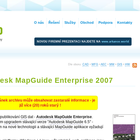
O nás
Řešení
Služby
Obchod
Podpora
Kontakty
NOVOU FIREMNÍ PREZENTACI NAJDETE NA
www.arkance.world
Dle oboru:
CAD
•
MFG
•
AEC
•
MM
•
GIS
•
HW
esk MapGuide Enterprise 2007
ánek archivu může obsahovat zastaralé informace - je
již více (20) roků starý !
 publikování
GIS
dat -
Autodesk
MapGuide
Enterprise
.
mým
upgrade
m stávající verze "
Autodesk
MapGuide
6.5" -
n na nové technologii a stávající
MapGuide
aplikace vyžadují