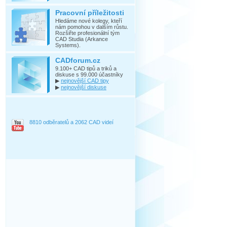
Pracovní příležitosti
Hledáme nové kolegy, kteří
nám pomohou v dalším růstu.
Rozšiřte profesionální tým
CAD Studia (Arkance
Systems).
CADforum.cz
9.100+ CAD tipů a triků a
diskuse s 99.000 účastníky
▶
nejnovější CAD tipy
▶
nejnovější diskuse
8810 odběratelů a 2062 CAD videí