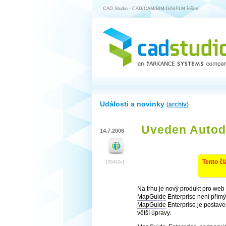
CAD Studio - CAD/CAM/BIM/GIS/PLM řešení
Události a novinky
(
archiv
)
Uveden Autod
14.7.2006
Tento čl
[30432x]
Na trhu je nový produkt pro web
MapGuide
Enterprise není pří
MapGuide
Enterprise je postave
větší úpravy.