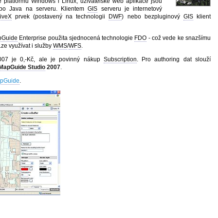
 platformu Windows i Linux, uživatelské web aplikace jsou
bo Java na serveru. Klientem
GIS
serveru je internetový
tiveX
prvek (postavený na technologii
DWF
) nebo bezpluginový
GIS
klient
pGuide
Enterprise použita sjednocená technologie
FDO
- což vede ke snazšímu
Lze využívat i služby
WMS
/
WFS
.
007 je 0,-Kč, ale je povinný nákup
Subscription
. Pro authoring dat slouží
MapGuide Studio
2007
.
pGuide
.