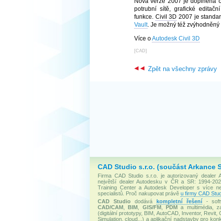
Nová verze 2007 je doplněna o
potrubní sítě, grafické editač
funkce.
Civil 3D
2007 je standar
Vault
. Je možný též zvýhodněný
Více o
Autodesk Civil 3D
[
CAD
]
Zpět na všechny zprávy
CAD Studio s.r.o. (součást Arkance 
Firma CAD Studio s.r.o. je autorizovaný dealer
největší dealer Autodesku v ČR a SR: 1994-2020
Training Center a Autodesk Developer s více 
specialistů. Proč nakupovat právě
u firmy CAD Stud
CAD Studio
dodává
kompletní řešení
- soft
CAD/CAM
,
BIM
,
GIS/FM
,
PDM
a multimédia, za
(digitální prototypy, BIM, AutoCAD, Inventor, Revit, 
Simulation, cloud...) a aplikační nadstavby pro konk