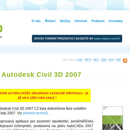
O nás
Řešení
Služby
Obchod
Podpora
Kontakty
NOVOU FIREMNÍ PREZENTACI NAJDETE NA
www.arkance.world
Dle oboru:
CAD
•
MFG
•
AEC
•
MM
•
GIS
•
HW
Autodesk Civil 3D 2007
ánek archivu může obsahovat zastaralé informace - je
již více (20) roků starý !
todesk Civil 3D
2007 CZ byla dokončena fáze uvádění
řady 2007. Viz
přehled termínů
.
egrovaná aplikace pro pozemní stavitelství, zeměměřičství,
dopravní inženýrství, postavená na jádru
AutoCAD
u 2007.