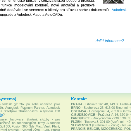
 zeměměřičské funkce, víceuživatelskou podporu projektů,
ní funkce modelování koridorů, nové anotační a profilové
dně dodáván i se serverem a klienty pro síťovou správu dokumentů -
Autodesk
upgrade
z
Autodesk
Mapu a
AutoCAD
u.
další informace?
Systems)
Kontakt
 Autodesk (již 26x po sobě oceněna jako
PRAHA
- Líbalova 1/2348, 149 00 Praha 4
), Autodesk Platinum Partner, Autodesk
BRNO
- Sochorova 23, 616 00 Brno, tel: 
než
30letými zkušenostmi
a týmem 130
OSTRAVA
- Hornopolní 34, 702 00 Ostrav
io
?
Č.BUDĚJOVICE
- Pražská tř. 16, 370 04
PARDUBICE
- Rokycanova 2730, 530 02 P
ware, hardware, školení, služby - pro
PLZEŇ
- Teslova 3, 301 00 Plzeň, tel: +4
ložená na technologiích firmy Autodesk
SLOVENSKO
(Bratislava + Žilina) - tel. 
Civil 3D, Fusion 360, 3ds Max, Vault, Plant,
FRANCIE, BELGIE, NIZOZEMSKO, POL
rétní profese (i vlastní vývoj). CAD Studio