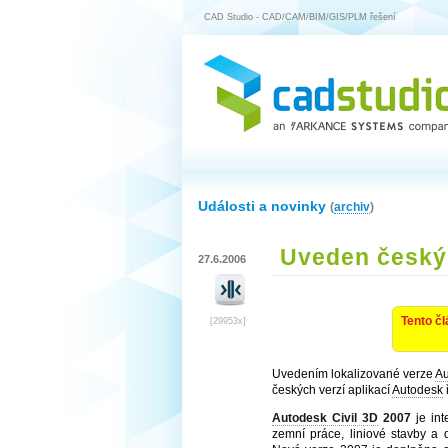
CAD Studio - CAD/CAM/BIM/GIS/PLM řešení
Události a novinky
(
archiv
)
Uveden český 
27.6.2006
Tento čl
[29953x]
Uvedením lokalizované verze
Au
českých verzí aplikací
Autodesk
Autodesk Civil 3D
2007
je int
zemní práce, liniové stavby a 