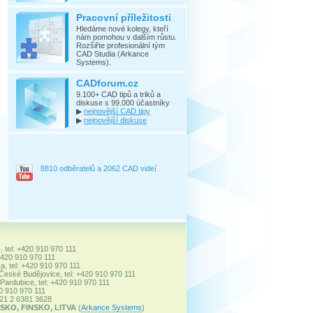
Pracovní příležitosti
Hledáme nové kolegy, kteří
nám pomohou v dalším růstu.
Rozšiřte profesionální tým
CAD Studia (Arkance
Systems).
CADforum.cz
9.100+ CAD tipů a triků a
diskuse s 99.000 účastníky
▶
nejnovější CAD tipy
▶
nejnovější diskuse
8810 odběratelů a 2062 CAD videí
, tel: +420 910 970 111
+420 910 970 111
a, tel: +420 910 970 111
 České Budějovice, tel: +420 910 970 111
ardubice, tel: +420 910 970 111
20 910 970 111
+421 2 6381 3628
SKO, FINSKO, LITVA
(
Arkance Systems
)