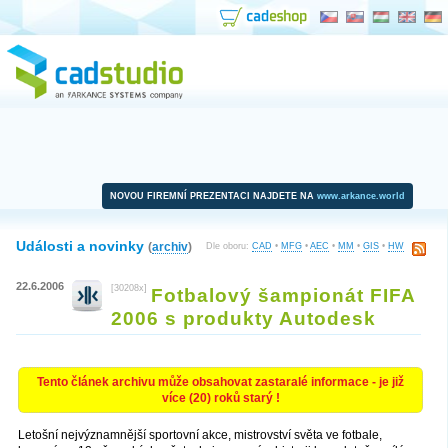
NOVOU FIREMNÍ PREZENTACI NAJDETE NA
www.arkance.world
Události a novinky
(
archiv
)
Dle oboru:
CAD
•
MFG
•
AEC
•
MM
•
GIS
•
HW
22.6.2006
[30208x]
Fotbalový šampionát FIFA
2006 s produkty Autodesk
Tento článek archivu může obsahovat zastaralé informace - je již
více (20) roků starý !
Letošní nejvýznamnější sportovní akce, mistrovství světa ve fotbale,