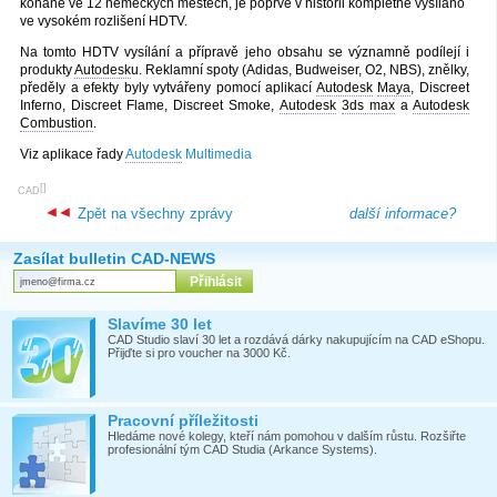
konané ve 12 německých městech, je poprvé v historii kompletně vysíláno
ve vysokém rozlišení HDTV.
Na tomto HDTV vysílání a přípravě jeho obsahu se významně podílejí i
produkty
Autodesk
u. Reklamní spoty (Adidas, Budweiser, O2, NBS), znělky,
předěly a efekty byly vytvářeny pomocí aplikací
Autodesk
Maya
, Discreet
Inferno, Discreet Flame, Discreet Smoke,
Autodesk
3ds max
a
Autodesk
Combustion
.
Viz aplikace řady
Autodesk
Multimedia
[
]
CAD
Zpět na všechny zprávy
další informace?
Zasílat bulletin CAD-NEWS
Slavíme 30 let
CAD Studio slaví 30 let a rozdává dárky nakupujícím na CAD eShopu.
Přijďte si pro voucher na 3000 Kč.
Pracovní příležitosti
Hledáme nové kolegy, kteří nám pomohou v dalším růstu. Rozšiřte
profesionální tým CAD Studia (Arkance Systems).