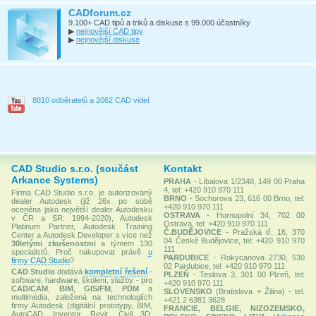
CADforum.cz
9.100+ CAD tipů a triků a diskuse s 99.000 účastníky
▶
nejnovější CAD tipy
▶
nejnovější diskuse
8810 odběratelů a 2062 CAD videí
CAD Studio s.r.o. (součást
Kontakt
Arkance Systems)
PRAHA
- Líbalova 1/2348, 149 00 Praha
4, tel: +420 910 970 111
Firma CAD Studio s.r.o. je autorizovaný
BRNO
- Sochorova 23, 616 00 Brno, tel:
dealer Autodesk (již 26x po sobě
+420 910 970 111
oceněna jako největší dealer Autodesku
OSTRAVA
- Hornopolní 34, 702 00
v ČR a SR: 1994-2020), Autodesk
Ostrava, tel: +420 910 970 111
Platinum Partner, Autodesk Training
Č.BUDĚJOVICE
- Pražská tř. 16, 370
Center a Autodesk Developer s více než
04 České Budějovice, tel: +420 910 970
30letými zkušenostmi
a týmem 130
111
specialistů. Proč nakupovat právě
u
PARDUBICE
- Rokycanova 2730, 530
firmy CAD Studio
?
02 Pardubice, tel: +420 910 970 111
CAD Studio
dodává
kompletní řešení
-
PLZEŇ
- Teslova 3, 301 00 Plzeň, tel:
software, hardware, školení, služby - pro
+420 910 970 111
CAD/CAM
,
BIM
,
GIS/FM
,
PDM
a
SLOVENSKO
(Bratislava + Žilina) - tel.
multimédia, založená na technologiích
+421 2 6381 3628
firmy Autodesk (digitální prototypy, BIM,
FRANCIE, BELGIE, NIZOZEMSKO,
AutoCAD, Inventor, Revit, Civil 3D,