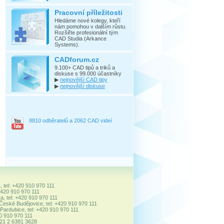
Pracovní příležitosti
Hledáme nové kolegy, kteří
nám pomohou v dalším růstu.
Rozšiřte profesionální tým
CAD Studia (Arkance
Systems).
CADforum.cz
9.100+ CAD tipů a triků a
diskuse s 99.000 účastníky
▶
nejnovější CAD tipy
▶
nejnovější diskuse
8810 odběratelů a 2062 CAD videí
, tel: +420 910 970 111
+420 910 970 111
a, tel: +420 910 970 111
 České Budějovice, tel: +420 910 970 111
ardubice, tel: +420 910 970 111
20 910 970 111
+421 2 6381 3628