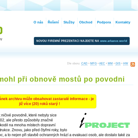
O nás
Řešení
Služby
Obchod
Podpora
Kontakty
NOVOU FIREMNÍ PREZENTACI NAJDETE NA
www.arkance.world
Dle oboru:
CAD
•
MFG
•
AEC
•
MM
•
GIS
•
HW
ohl při obnově mostů po povodni
ánek archivu může obsahovat zastaralé informace - je
již více (20) roků starý !
 ničivé povodně, které nebyly sice
02, ale přesto způsobily značné
oškodil na mnoha místech dopravní
trukce. Znovu, jako před čtyřmi roky, bylo
, a to nejen při stavbě ochranných hrází a evakuaci osob, ale dostalo také za