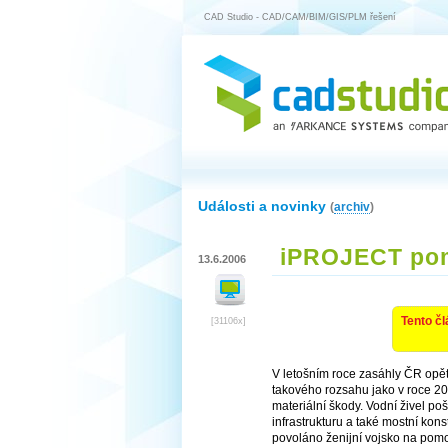
CAD Studio - CAD/CAM/BIM/GIS/PLM řešení
Události a novinky
(
archiv
)
iPROJECT pom
13.6.2006
Tento čl
[31106x]
V letošním roce zasáhly ČR opět
takového rozsahu jako v roce 20
materiální škody. Vodní živel p
infrastrukturu a také mostní kons
povoláno ženijní vojsko na pomoc