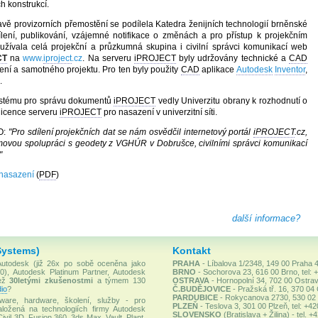
h konstrukcí.
avě provizorních přemostění se podílela Katedra ženijních technologií brněnské
ílení, publikování, vzájemné notifikace o změnách a pro přístup k projekčním
žívala celá projekční a průzkumná skupina i civilní správci komunikací web
CT
na
www.
iproject
.cz
. Na serveru
iPROJECT
byly udržovány technické a
CAD
í a samotného projektu. Pro ten byly použity
CAD
aplikace
Autodesk
Inventor
,
.
ystému pro správu dokumentů
iPROJECT
vedly Univerzitu obrany k rozhodnutí o
icence serveru
iPROJECT
pro nasazení v univerzitní síti.
UO:
"Pro sdílení projekčních dat se nám osvědčil internetový portál
iPROJECT
.cz,
ovou spolupráci s geodety z VGHÚR v Dobrušce, civilními správci komunikací
"
 nasazení
(
PDF
)
další informace?
Systems)
Kontakt
 Autodesk (již 26x po sobě oceněna jako
PRAHA
- Líbalova 1/2348, 149 00 Praha 4
), Autodesk Platinum Partner, Autodesk
BRNO
- Sochorova 23, 616 00 Brno, tel: 
než
30letými zkušenostmi
a týmem 130
OSTRAVA
- Hornopolní 34, 702 00 Ostrav
io
?
Č.BUDĚJOVICE
- Pražská tř. 16, 370 04
PARDUBICE
- Rokycanova 2730, 530 02 P
ware, hardware, školení, služby - pro
PLZEŇ
- Teslova 3, 301 00 Plzeň, tel: +4
ložená na technologiích firmy Autodesk
SLOVENSKO
(Bratislava + Žilina) - tel. 
Civil 3D, Fusion 360, 3ds Max, Vault, Plant,