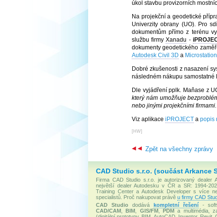
úkol stavbu provizorních mostníc
Na projekční a geodetické přípr
Univerzity obrany (UO). Pro sd
dokumentům přímo z terénu vyu
službu firmy
Xanadu
-
iPROJE
dokumenty geodetického zaměřen
Autodesk Civil 3D
a
Microstation
Dobré zkušenosti z nasazení s
následném nákupu samostatné l
Dle vyjádření pplk. Maňase z 
který nám umožňuje bezproblém
nebo jinými projekčními firmami.
Viz aplikace
iPROJECT
a
popis
[
HW
]
Zpět na všechny zprávy
CAD Studio s.r.o. (součást Arkance 
Firma CAD Studio s.r.o. je autorizovaný dealer
největší dealer Autodesku v ČR a SR: 1994-2020
Training Center a Autodesk Developer s více 
specialistů. Proč nakupovat právě
u firmy CAD Stud
CAD Studio
dodává
kompletní řešení
- soft
CAD/CAM
,
BIM
,
GIS/FM
,
PDM
a multimédia, za
(digitální prototypy, BIM, AutoCAD, Inventor, Revit, 