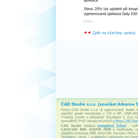
aplikace.
Slevu 20% lze uplatnit při koup
vyjmenované aplikace řady 2007
[
CAD
]
Zpět na všechny zprávy
CAD Studio s.r.o. (součást Arkance 
Firma CAD Studio s.r.o. je autorizovaný dealer
největší dealer Autodesku v ČR a SR: 1994-2020
Training Center a Autodesk Developer s více 
specialistů. Proč nakupovat právě
u firmy CAD Stud
CAD Studio
dodává
kompletní řešení
- soft
CAD/CAM
,
BIM
,
GIS/FM
,
PDM
a multimédia, za
(digitální prototypy, BIM, AutoCAD, Inventor, Revit, 
Simulation, cloud...) a aplikační nadstavby pro konk