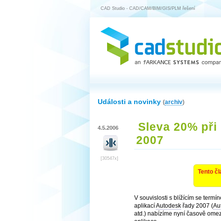
CAD Studio - CAD/CAM/BIM/GIS/PLM řešení
Události a novinky
(
archiv
)
Sleva 20% při
4.5.2006
2007
[30547x]
Tento čl
V souvislosti s blížícím se term
aplikací
Autodesk
řady 2007 (
Au
atd.) nabízíme nyní časově om