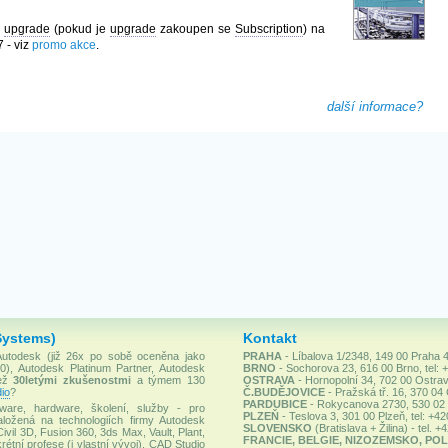
i
upgrade
(pokud je
upgrade
zakoupen se
Subscription
) na
 - viz
promo akce
.
další informace?
Systems)
Kontakt
 Autodesk (již 26x po sobě oceněna jako
PRAHA
- Líbalova 1/2348, 149 00 Praha 4
), Autodesk Platinum Partner, Autodesk
BRNO
- Sochorova 23, 616 00 Brno, tel: 
než
30letými zkušenostmi
a týmem 130
OSTRAVA
- Hornopolní 34, 702 00 Ostrav
io
?
Č.BUDĚJOVICE
- Pražská tř. 16, 370 04
PARDUBICE
- Rokycanova 2730, 530 02 P
ware, hardware, školení, služby - pro
PLZEŇ
- Teslova 3, 301 00 Plzeň, tel: +4
ložená na technologiích firmy Autodesk
SLOVENSKO
(Bratislava + Žilina) - tel. 
Civil 3D, Fusion 360, 3ds Max, Vault, Plant,
FRANCIE, BELGIE, NIZOZEMSKO, POL
rétní profese (i vlastní vývoj). CAD Studio