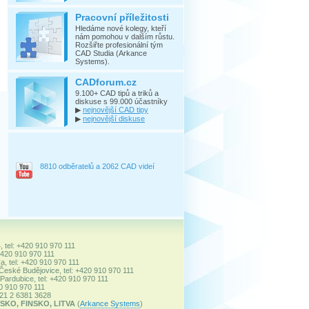
Pracovní příležitosti
Hledáme nové kolegy, kteří
nám pomohou v dalším růstu.
Rozšiřte profesionální tým
CAD Studia (Arkance
Systems).
CADforum.cz
9.100+ CAD tipů a triků a
diskuse s 99.000 účastníky
▶
nejnovější CAD tipy
▶
nejnovější diskuse
8810 odběratelů a 2062 CAD videí
, tel: +420 910 970 111
+420 910 970 111
a, tel: +420 910 970 111
 České Budějovice, tel: +420 910 970 111
ardubice, tel: +420 910 970 111
20 910 970 111
+421 2 6381 3628
SKO, FINSKO, LITVA
(
Arkance Systems
)