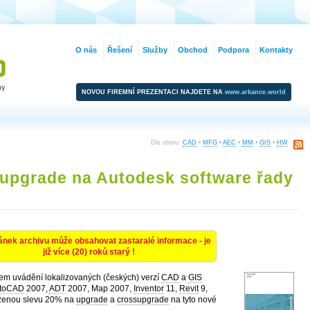
O nás
Řešení
Služby
Obchod
Podpora
Kontakty
NOVOU FIREMNÍ PREZENTACI NAJDETE NA
www.arkance.world
Dle oboru:
CAD
•
MFG
•
AEC
•
MM
•
GIS
•
HW
 upgrade na Autodesk software řady
ánek archivu může obsahovat zastaralé informace - je
již více (20) roků starý !
ínem uvádění lokalizovaných (českých) verzí
CAD
a
GIS
toCAD
2007,
ADT
2007, Map 2007,
Inventor
11,
Revit
9,
ezenou slevu 20% na
upgrade
a
crossupgrade
na tyto nové