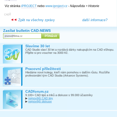
Viz stránka
iPROJECT
nebo
www.
iproject
.cz
-
Nápověda > Historie
[
]
CAD
Zpět na všechny zprávy
další informace?
Zasílat bulletin CAD-NEWS
Slavíme 30 let
CAD Studio slaví 30 let a rozdává dárky nakupujícím na CAD eShopu.
Přijďte si pro voucher na 3000 Kč.
Pracovní příležitosti
Hledáme nové kolegy, kteří nám pomohou v dalším růstu. Rozšiřte
profesionální tým CAD Studia (Arkance Systems).
CADforum.cz
9.100+ CAD tipů a triků a diskuse s 99.000 účastníky
▶
nejnovější CAD tipy
▶
nejnovější diskuse