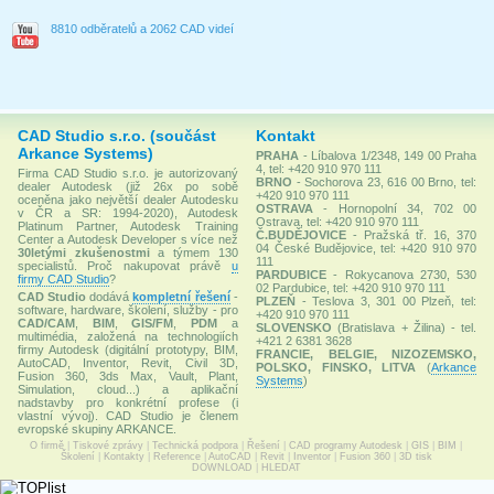
8810 odběratelů a 2062 CAD videí
CAD Studio s.r.o. (součást
Kontakt
Arkance Systems)
PRAHA
- Líbalova 1/2348, 149 00 Praha
4, tel: +420 910 970 111
Firma CAD Studio s.r.o. je autorizovaný
BRNO
- Sochorova 23, 616 00 Brno, tel:
dealer Autodesk (již 26x po sobě
+420 910 970 111
oceněna jako největší dealer Autodesku
OSTRAVA
- Hornopolní 34, 702 00
v ČR a SR: 1994-2020), Autodesk
Ostrava, tel: +420 910 970 111
Platinum Partner, Autodesk Training
Č.BUDĚJOVICE
- Pražská tř. 16, 370
Center a Autodesk Developer s více než
04 České Budějovice, tel: +420 910 970
30letými zkušenostmi
a týmem 130
111
specialistů. Proč nakupovat právě
u
PARDUBICE
- Rokycanova 2730, 530
firmy CAD Studio
?
02 Pardubice, tel: +420 910 970 111
CAD Studio
dodává
kompletní řešení
-
PLZEŇ
- Teslova 3, 301 00 Plzeň, tel:
software, hardware, školení, služby - pro
+420 910 970 111
CAD/CAM
,
BIM
,
GIS/FM
,
PDM
a
SLOVENSKO
(Bratislava + Žilina) - tel.
multimédia, založená na technologiích
+421 2 6381 3628
firmy Autodesk (digitální prototypy, BIM,
FRANCIE, BELGIE, NIZOZEMSKO,
AutoCAD, Inventor, Revit, Civil 3D,
POLSKO, FINSKO, LITVA
(
Arkance
Fusion 360, 3ds Max, Vault, Plant,
Systems
)
Simulation, cloud...) a aplikační
nadstavby pro konkrétní profese (i
vlastní vývoj). CAD Studio je členem
evropské skupiny ARKANCE.
O firmě
|
Tiskové zprávy
|
Technická podpora
|
Řešení
|
CAD programy Autodesk
|
GIS
|
BIM
|
Školení
|
Kontakty
|
Reference
|
AutoCAD
|
Revit
|
Inventor
|
Fusion 360
|
3D tisk
DOWNLOAD
|
HLEDAT