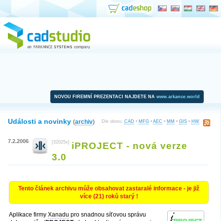
NOVOU FIREMNÍ PREZENTACI NAJDETE NA
www.arkance.world
Události a novinky
(
archiv
)
Dle oboru:
CAD
•
MFG
•
AEC
•
MM
•
GIS
•
HW
7.2.2006
[32025x]
iPROJECT - nová verze
3.0
Tento článek archivu může obsahovat zastaralé informace - je již
více (21) roků starý !
Aplikace firmy
Xanadu
pro snadnou síťovou správu