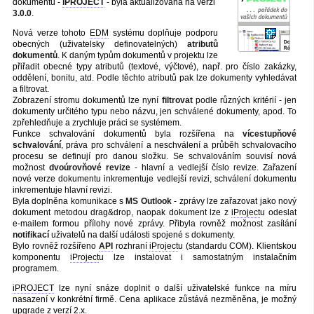
dokumentů -
iPROJECT
- byla aktualizována na verzi
3.0.0
.
Nová verze tohoto
EDM
systému doplňuje podporu
obecných (uživatelsky definovatelných)
atributů
dokumentů
. K daným typům dokumentů v projektu lze
přiřadit obecné typy atributů (textové, výčtové), např. pro číslo zakázky,
oddělení, bonitu, atd. Podle těchto atributů pak lze dokumenty vyhledávat
a filtrovat.
Zobrazení stromu dokumentů lze nyní
filtrovat
podle různých kritérií - jen
dokumenty určitého typu nebo názvu, jen schválené dokumenty, apod. To
zpřehledňuje a zrychluje práci se systémem.
Funkce schvalování dokumentů byla rozšířena na
vícestupňové
schvalování
, práva pro schválení a neschválení a průběh schvalovacího
procesu se definují pro danou složku. Se schvalováním souvisí nová
možnost
dvoúrovňové revize
- hlavní a vedlejší číslo revize. Zařazení
nové verze dokumentu inkrementuje vedlejší revizi, schválení dokumentu
inkrementuje hlavní revizi.
Byla doplněna komunikace s
MS Outlook
- zprávy lze zařazovat jako nový
dokument metodou drag&drop, naopak dokument lze z
iProject
u odeslat
e-mailem formou přílohy nové zprávy. Přibyla rovněž možnost zasílání
notifikací
uživatelů na další události spojené s dokumenty.
Bylo rovněž rozšířeno
API
rozhraní
iProject
u (standardu COM). Klientskou
komponentu
iProject
u lze instalovat i samostatným instalačním
programem.
iPROJECT
lze nyní snáze doplnit o další uživatelské funkce na míru
nasazení v konkrétní firmě. Cena aplikace zůstává nezměněna, je možný
upgrade
z verzí 2.x.