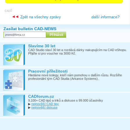
[
]
CAD
Zpět na všechny zprávy
další informace?
Zasílat bulletin CAD-NEWS
Slavíme 30 let
CAD Studio slaví 30 let a rozdává dárky nakupujícím na CAD eShopu.
Přijďte si pro voucher na 3000 Kč.
Pracovní příležitosti
Hledáme nové kolegy, kteří nám pomohou v dalším růstu. Rozšiřte
profesionální tým CAD Studia (Arkance Systems).
CADforum.cz
9.100+ CAD tipů a triků a diskuse s 99.000 účastníky
▶
nejnovější CAD tipy
▶
nejnovější diskuse