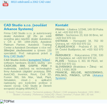
8810 odběratelů a 2062 CAD videí
CAD Studio s.r.o. (součást
Kontakt
Arkance Systems)
PRAHA
- Líbalova 1/2348, 149 00 Praha
4, tel: +420 910 970 111
Firma CAD Studio s.r.o. je autorizovaný
BRNO
- Sochorova 23, 616 00 Brno, tel:
dealer Autodesk (již 26x po sobě
+420 910 970 111
oceněna jako největší dealer Autodesku
OSTRAVA
- Hornopolní 34, 702 00
v ČR a SR: 1994-2020), Autodesk
Ostrava, tel: +420 910 970 111
Platinum Partner, Autodesk Training
Č.BUDĚJOVICE
- Pražská tř. 16, 370
Center a Autodesk Developer s více než
04 České Budějovice, tel: +420 910 970
30letými zkušenostmi
a týmem 130
111
specialistů. Proč nakupovat právě
u
PARDUBICE
- Rokycanova 2730, 530
firmy CAD Studio
?
02 Pardubice, tel: +420 910 970 111
CAD Studio
dodává
kompletní řešení
-
PLZEŇ
- Teslova 3, 301 00 Plzeň, tel:
software, hardware, školení, služby - pro
+420 910 970 111
CAD/CAM
,
BIM
,
GIS/FM
,
PDM
a
SLOVENSKO
(Bratislava + Žilina) - tel.
multimédia, založená na technologiích
+421 2 6381 3628
firmy Autodesk (digitální prototypy, BIM,
FRANCIE, BELGIE, NIZOZEMSKO,
AutoCAD, Inventor, Revit, Civil 3D,
POLSKO, FINSKO, LITVA
(
Arkance
Fusion 360, 3ds Max, Vault, Plant,
Systems
)
Simulation, cloud...) a aplikační
nadstavby pro konkrétní profese (i
vlastní vývoj). CAD Studio je členem
evropské skupiny ARKANCE.
O firmě
|
Tiskové zprávy
|
Technická podpora
|
Řešení
|
CAD programy Autodesk
|
GIS
|
BIM
|
Školení
|
Kontakty
|
Reference
|
AutoCAD
|
Revit
|
Inventor
|
Fusion 360
|
3D tisk
DOWNLOAD
|
HLEDAT