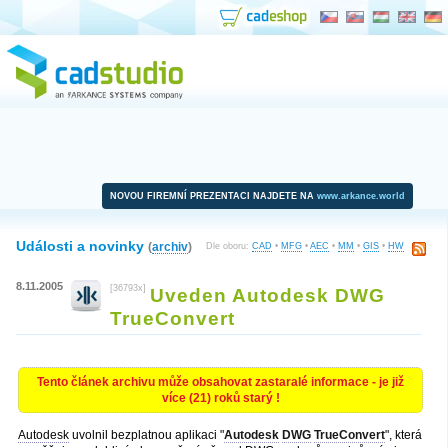
NOVOU FIREMNÍ PREZENTACI NAJDETE NA
www.arkance.world
Události a novinky
(
archiv
)
Dle oboru:
CAD
•
MFG
•
AEC
•
MM
•
GIS
•
HW
8.11.2005
[36793x]
Uveden Autodesk DWG
TrueConvert
Tento článek archivu může obsahovat zastaralé informace - je již
více (21) roků starý !
Autodesk
uvolnil bezplatnou aplikaci "
Autodesk
DWG
TrueConvert
", která