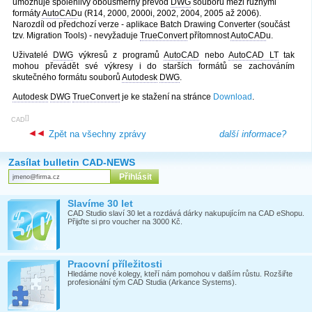
umožňuje spolehlivý obousměrný převod
DWG
souborů mezi různými
formáty
AutoCAD
u (R14, 2000, 2000i, 2002, 2004, 2005 až 2006).
Narozdíl od předchozí verze - aplikace Batch Drawing Converter (součást
tzv. Migration Tools) - nevyžaduje
TrueConvert
přítomnost
AutoCAD
u.
Uživatelé
DWG
výkresů z programů
AutoCAD
nebo
AutoCAD LT
tak
mohou převádět své výkresy i do starších formátů se zachováním
skutečného formátu souborů
Autodesk
DWG
.
Autodesk
DWG
TrueConvert
je ke stažení na stránce
Download
.
[
]
CAD
Zpět na všechny zprávy
další informace?
Zasílat bulletin CAD-NEWS
Slavíme 30 let
CAD Studio slaví 30 let a rozdává dárky nakupujícím na CAD eShopu.
Přijďte si pro voucher na 3000 Kč.
Pracovní příležitosti
Hledáme nové kolegy, kteří nám pomohou v dalším růstu. Rozšiřte
profesionální tým CAD Studia (Arkance Systems).