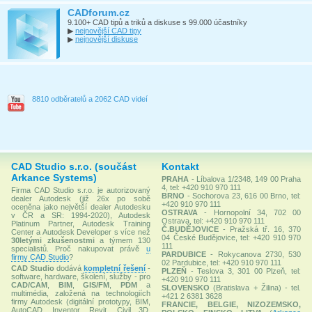
CADforum.cz
9.100+ CAD tipů a triků a diskuse s 99.000 účastníky
▶
nejnovější CAD tipy
▶
nejnovější diskuse
8810 odběratelů a 2062 CAD videí
CAD Studio s.r.o. (součást
Kontakt
Arkance Systems)
PRAHA
- Líbalova 1/2348, 149 00 Praha
4, tel: +420 910 970 111
Firma CAD Studio s.r.o. je autorizovaný
BRNO
- Sochorova 23, 616 00 Brno, tel:
dealer Autodesk (již 26x po sobě
+420 910 970 111
oceněna jako největší dealer Autodesku
OSTRAVA
- Hornopolní 34, 702 00
v ČR a SR: 1994-2020), Autodesk
Ostrava, tel: +420 910 970 111
Platinum Partner, Autodesk Training
Č.BUDĚJOVICE
- Pražská tř. 16, 370
Center a Autodesk Developer s více než
04 České Budějovice, tel: +420 910 970
30letými zkušenostmi
a týmem 130
111
specialistů. Proč nakupovat právě
u
PARDUBICE
- Rokycanova 2730, 530
firmy CAD Studio
?
02 Pardubice, tel: +420 910 970 111
CAD Studio
dodává
kompletní řešení
-
PLZEŇ
- Teslova 3, 301 00 Plzeň, tel:
software, hardware, školení, služby - pro
+420 910 970 111
CAD/CAM
,
BIM
,
GIS/FM
,
PDM
a
SLOVENSKO
(Bratislava + Žilina) - tel.
multimédia, založená na technologiích
+421 2 6381 3628
firmy Autodesk (digitální prototypy, BIM,
FRANCIE, BELGIE, NIZOZEMSKO,
AutoCAD, Inventor, Revit, Civil 3D,