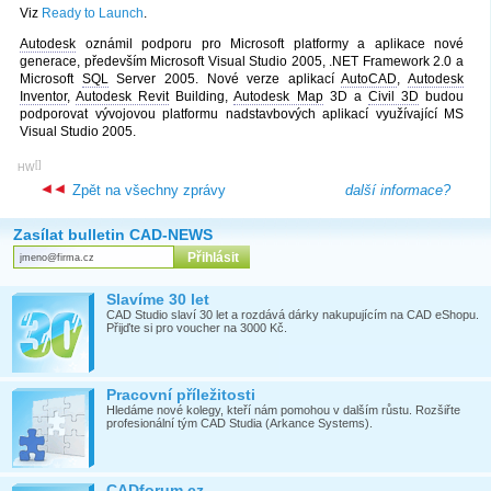
Viz
Ready to Launch
.
Autodesk
oznámil podporu pro Microsoft platformy a aplikace nové
generace, především Microsoft Visual Studio 2005, .NET Framework 2.0 a
Microsoft
SQL
Server 2005. Nové verze aplikací
AutoCAD
,
Autodesk
Inventor
,
Autodesk Revit
Building,
Autodesk Map
3D a
Civil 3D
budou
podporovat vývojovou platformu nadstavbových aplikací využívající MS
Visual Studio 2005.
[
]
HW
Zpět na všechny zprávy
další informace?
Zasílat bulletin CAD-NEWS
Slavíme 30 let
CAD Studio slaví 30 let a rozdává dárky nakupujícím na CAD eShopu.
Přijďte si pro voucher na 3000 Kč.
Pracovní příležitosti
Hledáme nové kolegy, kteří nám pomohou v dalším růstu. Rozšiřte
profesionální tým CAD Studia (Arkance Systems).
CADforum.cz