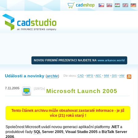
NOVOU FIREMNÍ PREZENTACI NAJDETE NA
www.arkance.world
Události a novinky
(
archiv
)
Dle oboru:
CAD
•
MFG
•
AEC
•
MM
•
GIS
•
HW
7.11.2005
[32972x]
Microsoft Launch 2005
Tento článek archivu může obsahovat zastaralé informace - je již
více (21) roků starý !
Společnost Microsoft uvádí novou generaci aplikační platformy
.NET
a
produktové řady
SQL
Server 2005
,
Visual Studio 2005
a
BizTalk Server
2006
.