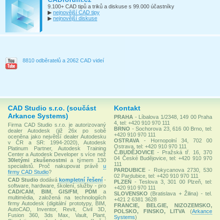
9.100+ CAD tipů a triků a diskuse s 99.000 účastníky
▶
nejnovější CAD tipy
▶
nejnovější diskuse
8810 odběratelů a 2062 CAD videí
CAD Studio s.r.o. (součást
Kontakt
Arkance Systems)
PRAHA
- Líbalova 1/2348, 149 00 Praha
4, tel: +420 910 970 111
Firma CAD Studio s.r.o. je autorizovaný
BRNO
- Sochorova 23, 616 00 Brno, tel:
dealer Autodesk (již 26x po sobě
+420 910 970 111
oceněna jako největší dealer Autodesku
OSTRAVA
- Hornopolní 34, 702 00
v ČR a SR: 1994-2020), Autodesk
Ostrava, tel: +420 910 970 111
Platinum Partner, Autodesk Training
Č.BUDĚJOVICE
- Pražská tř. 16, 370
Center a Autodesk Developer s více než
04 České Budějovice, tel: +420 910 970
30letými zkušenostmi
a týmem 130
111
specialistů. Proč nakupovat právě
u
PARDUBICE
- Rokycanova 2730, 530
firmy CAD Studio
?
02 Pardubice, tel: +420 910 970 111
CAD Studio
dodává
kompletní řešení
-
PLZEŇ
- Teslova 3, 301 00 Plzeň, tel:
software, hardware, školení, služby - pro
+420 910 970 111
CAD/CAM
,
BIM
,
GIS/FM
,
PDM
a
SLOVENSKO
(Bratislava + Žilina) - tel.
multimédia, založená na technologiích
+421 2 6381 3628
firmy Autodesk (digitální prototypy, BIM,
FRANCIE, BELGIE, NIZOZEMSKO,
AutoCAD, Inventor, Revit, Civil 3D,
POLSKO, FINSKO, LITVA
(
Arkance
Fusion 360, 3ds Max, Vault, Plant,
Systems
)