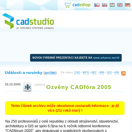
NOVOU FIREMNÍ PREZENTACI NAJDETE NA
www.arkance.world
Události a novinky
(
archiv
)
Dle oboru:
CAD
•
MFG
•
AEC
•
MM
•
GIS
•
HW
18.10.2005
[33322x]
Ozvěny CADfóra 2005
Tento článek archivu může obsahovat zastaralé informace - je již
více (21) roků starý !
Na 250 profesionálů z celé republiky z oblasti strojírenství, stavebnictví,
architektury a
GIS
se sjelo 6.října na II. ročník odborné konference
"CADfórum 2005", aby diskutovali o praktických zkušenostech s