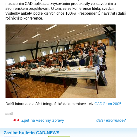
nasazením
CAD
aplikací a zvyšováním produktivity ve stavebním a
strojírenském projektování. O tom, že se konference líbila, svědčí i
výsledky ankety, podle kterých chce 100%(!) respondentů navštívit i další
ročník této konference.
Další informace a část fotografické dokumentace - viz
CADfórum 2005
.
[
]
CAD
Zpět na všechny zprávy
další informace?
Zasílat bulletin CAD-NEWS