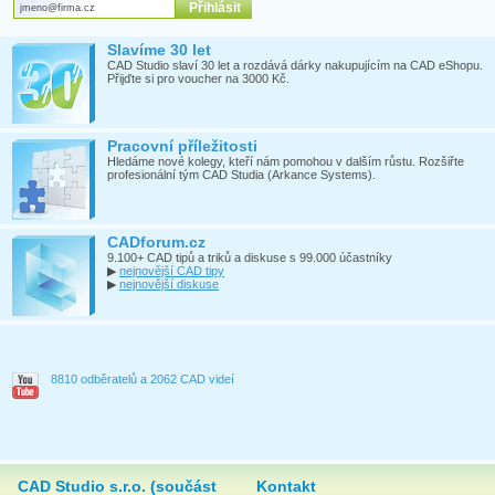
Slavíme 30 let
CAD Studio slaví 30 let a rozdává dárky nakupujícím na CAD eShopu.
Přijďte si pro voucher na 3000 Kč.
Pracovní příležitosti
Hledáme nové kolegy, kteří nám pomohou v dalším růstu. Rozšiřte
profesionální tým CAD Studia (Arkance Systems).
CADforum.cz
9.100+ CAD tipů a triků a diskuse s 99.000 účastníky
▶
nejnovější CAD tipy
▶
nejnovější diskuse
8810 odběratelů a 2062 CAD videí
CAD Studio s.r.o. (součást
Kontakt