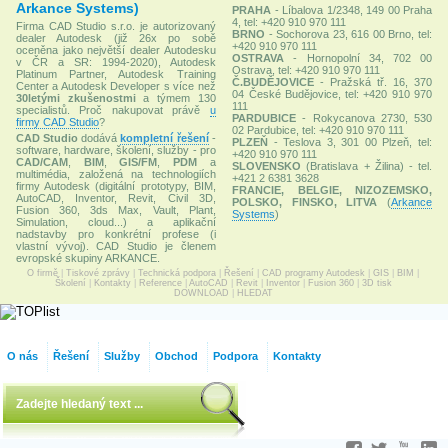
Arkance Systems)
PRAHA
- Líbalova 1/2348, 149 00 Praha
4, tel: +420 910 970 111
Firma CAD Studio s.r.o. je autorizovaný
BRNO
- Sochorova 23, 616 00 Brno, tel:
dealer Autodesk (již 26x po sobě
+420 910 970 111
oceněna jako největší dealer Autodesku
OSTRAVA
- Hornopolní 34, 702 00
v ČR a SR: 1994-2020), Autodesk
Ostrava, tel: +420 910 970 111
Platinum Partner, Autodesk Training
Č.BUDĚJOVICE
- Pražská tř. 16, 370
Center a Autodesk Developer s více než
04 České Budějovice, tel: +420 910 970
30letými zkušenostmi
a týmem 130
111
specialistů. Proč nakupovat právě
u
PARDUBICE
- Rokycanova 2730, 530
firmy CAD Studio
?
02 Pardubice, tel: +420 910 970 111
CAD Studio
dodává
kompletní řešení
-
PLZEŇ
- Teslova 3, 301 00 Plzeň, tel:
software, hardware, školení, služby - pro
+420 910 970 111
CAD/CAM
,
BIM
,
GIS/FM
,
PDM
a
SLOVENSKO
(Bratislava + Žilina) - tel.
multimédia, založená na technologiích
+421 2 6381 3628
firmy Autodesk (digitální prototypy, BIM,
FRANCIE, BELGIE, NIZOZEMSKO,
AutoCAD, Inventor, Revit, Civil 3D,
POLSKO, FINSKO, LITVA
(
Arkance
Fusion 360, 3ds Max, Vault, Plant,
Systems
)
Simulation, cloud...) a aplikační
nadstavby pro konkrétní profese (i
vlastní vývoj). CAD Studio je členem
evropské skupiny ARKANCE.
O firmě
|
Tiskové zprávy
|
Technická podpora
|
Řešení
|
CAD programy Autodesk
|
GIS
|
BIM
|
Školení
|
Kontakty
|
Reference
|
AutoCAD
|
Revit
|
Inventor
|
Fusion 360
|
3D tisk
DOWNLOAD
|
HLEDAT
O nás
Řešení
Služby
Obchod
Podpora
Kontakty