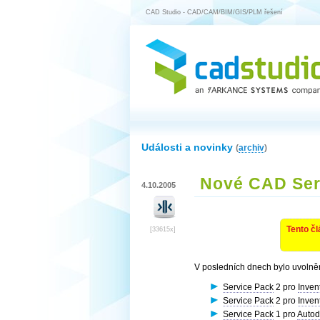
CAD Studio - CAD/CAM/BIM/GIS/PLM řešení
Události a novinky
(
archiv
)
Nové CAD Ser
4.10.2005
Tento čl
[33615x]
V posledních dnech bylo uvolně
Service Pack
2 pro
Inven
Service Pack
2 pro
Inven
Service Pack
1 pro
Auto