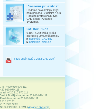
Pracovní příležitosti
Hledáme nové kolegy, kteří
nám pomohou v dalším růstu.
Rozšiřte profesionální tým
CAD Studia (Arkance
Systems).
CADforum.cz
9.100+ CAD tipů a triků a
diskuse s 99.000 účastníky
▶
nejnovější CAD tipy
▶
nejnovější diskuse
8810 odběratelů a 2062 CAD videí
, tel: +420 910 970 111
+420 910 970 111
a, tel: +420 910 970 111
 České Budějovice, tel: +420 910 970 111
ardubice, tel: +420 910 970 111
20 910 970 111
+421 2 6381 3628
SKO, FINSKO, LITVA
(
Arkance Systems
)