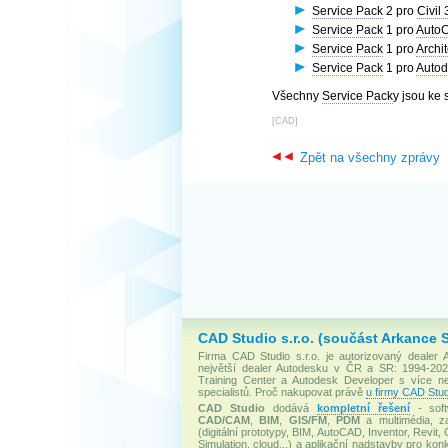
Service Pack
2 pro
Civil
Service Pack
1 pro
Auto
Service Pack
1 pro
Archi
Service Pack
1 pro
Autod
Všechny
Service Pack
y jsou ke 
[
CAD
]
Zpět na všechny zprávy
CAD Studio s.r.o. (součást Arkance 
Firma CAD Studio s.r.o. je autorizovaný dealer
největší dealer Autodesku v ČR a SR: 1994-2020
Training Center a Autodesk Developer s více 
specialistů. Proč nakupovat právě
u firmy CAD Stud
CAD Studio
dodává
kompletní řešení
- soft
CAD/CAM
,
BIM
,
GIS/FM
,
PDM
a multimédia, za
(digitální prototypy, BIM, AutoCAD, Inventor, Revit, 
Simulation, cloud...) a aplikační nadstavby pro konk