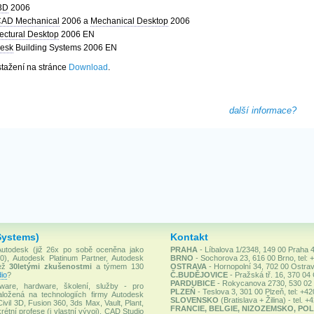
 3D
2006
CAD Mechanical
2006 a
Mechanical Desktop
2006
tectural Desktop
2006 EN
esk
Building Systems 2006 EN
stažení na stránce
Download
.
další informace?
Systems)
Kontakt
 Autodesk (již 26x po sobě oceněna jako
PRAHA
- Líbalova 1/2348, 149 00 Praha 4
), Autodesk Platinum Partner, Autodesk
BRNO
- Sochorova 23, 616 00 Brno, tel: 
než
30letými zkušenostmi
a týmem 130
OSTRAVA
- Hornopolní 34, 702 00 Ostrav
io
?
Č.BUDĚJOVICE
- Pražská tř. 16, 370 04
PARDUBICE
- Rokycanova 2730, 530 02 P
ware, hardware, školení, služby - pro
PLZEŇ
- Teslova 3, 301 00 Plzeň, tel: +4
ložená na technologiích firmy Autodesk
SLOVENSKO
(Bratislava + Žilina) - tel. 
Civil 3D, Fusion 360, 3ds Max, Vault, Plant,
FRANCIE, BELGIE, NIZOZEMSKO, POL
rétní profese (i vlastní vývoj). CAD Studio