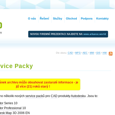
O nás
Řešení
Služby
Obchod
Podpora
Kontakty
NOVOU FIREMNÍ PREZENTACI NAJDETE NA
www.arkance.world
Dle oboru:
CAD
•
MFG
•
AEC
•
MM
•
GIS
•
HW
vice Packy
ánek archivu může obsahovat zastaralé informace - je
již více (21) roků starý !
no několik nových
service pack
ů pro
CAD
produkty
Autodesk
u. Jsou to:
tor
Series 10
tor Professional
10
desk Map
3D 2006 EN