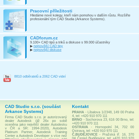
Pracovní příležitosti
Hledáme nové kolegy, kteří nám pomohou v dalším růstu. Rozšiřte
profesionální tým CAD Studia (Arkance Systems).
CADforum.cz
9.100+ CAD tipů a triků a diskuse s 99.000 účastníky
▶
nejnovější CAD tipy
▶
nejnovější diskuse
8810 odběratelů a 2062 CAD videí
CAD Studio s.r.o. (součást
Kontakt
Arkance Systems)
PRAHA
- Líbalova 1/2348, 149 00 Praha
4, tel: +420 910 970 111
Firma CAD Studio s.r.o. je autorizovaný
BRNO
- Sochorova 23, 616 00 Brno, tel:
dealer Autodesk (již 26x po sobě
+420 910 970 111
oceněna jako největší dealer Autodesku
OSTRAVA
- Hornopolní 34, 702 00
v ČR a SR: 1994-2020), Autodesk
Ostrava, tel: +420 910 970 111
Platinum Partner, Autodesk Training
Č.BUDĚJOVICE
- Pražská tř. 16, 370
Center a Autodesk Developer s více než
04 České Budějovice, tel: +420 910 970