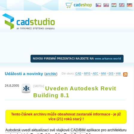
NOVOU FIREMNÍ PREZENTACI NAJDETE NA
www.arkance.world
Události a novinky
(
archiv
)
Dle oboru:
CAD
•
MFG
•
AEC
•
MM
•
GIS
•
HW
24.8.2005
[34070x]
Uveden Autodesk Revit
Building 8.1
Tento článek archivu může obsahovat zastaralé informace - je již
více (21) roků starý !
Autodesk
uvedl aktualizaci své vlajkové
CAD
/
BIM
aplikace pro architekturu