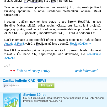
a stavebnictví -
Revit Building
8.1
a
Revit
Series 8.1
.
Tato verze je určena především pro americký trh, přizpůsobuje
Revit
Building
spolupráci s nově uvedenou 'sesterskou' aplikaci
Revit
Structural 2
.
I seznam dalších novinek této verze je ale široký. Rozšiřuje funkce
Building Maker, pláště, editor rodin, výkazy, průniky, sdílení projektů,
výpůjčky prvků, sledování koordinace, víceuživatelské prostředí, práci s
ACIS
a
NURBS
geometrií, import/export
DWG
, 3D
DWF
a podporu
IFC
.
Další informace a podrobnější přehled novinek najdete na naší stránce
Autodesk Revit
, vyhrát s
Revit
em můžete v soutěži
Revit
aCADemy
.
Revit
8.1 je uveden primárně pro americký trh, pokud chcete tuto verzi
získat v ČR nebo SR, nepoužívejte web download, ale
kontaktujte
XANADU
.
[
]
CAD
Zpět na všechny zprávy
další informace?
Zasílat bulletin CAD-NEWS
Slavíme 30 let
CAD Studio slaví 30 let a rozdává dárky nakupujícím na CAD eShopu.
Přijďte si pro voucher na 3000 Kč.