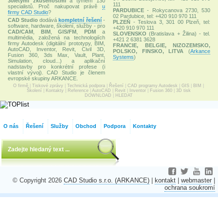
30letými zkušenostmi
a týmem 130
111
specialistů. Proč nakupovat právě
u
PARDUBICE
- Rokycanova 2730, 530
firmy CAD Studio
?
02 Pardubice, tel: +420 910 970 111
CAD Studio
dodává
kompletní řešení
-
PLZEŇ
- Teslova 3, 301 00 Plzeň, tel:
software, hardware, školení, služby - pro
+420 910 970 111
CAD/CAM
,
BIM
,
GIS/FM
,
PDM
a
SLOVENSKO
(Bratislava + Žilina) - tel.
multimédia, založená na technologiích
+421 2 6381 3628
firmy Autodesk (digitální prototypy, BIM,
FRANCIE, BELGIE, NIZOZEMSKO,
AutoCAD, Inventor, Revit, Civil 3D,
POLSKO, FINSKO, LITVA
(
Arkance
Fusion 360, 3ds Max, Vault, Plant,
Systems
)
Simulation, cloud...) a aplikační
nadstavby pro konkrétní profese (i
vlastní vývoj). CAD Studio je členem
evropské skupiny ARKANCE.
O firmě
|
Tiskové zprávy
|
Technická podpora
|
Řešení
|
CAD programy Autodesk
|
GIS
|
BIM
|
Školení
|
Kontakty
|
Reference
|
AutoCAD
|
Revit
|
Inventor
|
Fusion 360
|
3D tisk
DOWNLOAD
|
HLEDAT
O nás
Řešení
Služby
Obchod
Podpora
Kontakty
© Copyright 2026
CAD Studio s.r.o. (ARKANCE)
|
kontakt
|
webmaster
|
ochrana soukromí