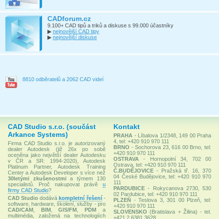
CADforum.cz
9.100+ CAD tipů a triků a diskuse s 99.000 účastníky
▶
nejnovější CAD tipy
▶
nejnovější diskuse
8810 odběratelů a 2062 CAD videí
CAD Studio s.r.o. (součást
Kontakt
Arkance Systems)
PRAHA
- Líbalova 1/2348, 149 00 Praha
4, tel: +420 910 970 111
Firma CAD Studio s.r.o. je autorizovaný
BRNO
- Sochorova 23, 616 00 Brno, tel:
dealer Autodesk (již 26x po sobě
+420 910 970 111
oceněna jako největší dealer Autodesku
OSTRAVA
- Hornopolní 34, 702 00
v ČR a SR: 1994-2020), Autodesk
Ostrava, tel: +420 910 970 111
Platinum Partner, Autodesk Training
Č.BUDĚJOVICE
- Pražská tř. 16, 370
Center a Autodesk Developer s více než
04 České Budějovice, tel: +420 910 970
30letými zkušenostmi
a týmem 130
111
specialistů. Proč nakupovat právě
u
PARDUBICE
- Rokycanova 2730, 530
firmy CAD Studio
?
02 Pardubice, tel: +420 910 970 111
CAD Studio
dodává
kompletní řešení
-
PLZEŇ
- Teslova 3, 301 00 Plzeň, tel:
software, hardware, školení, služby - pro
+420 910 970 111
CAD/CAM
,
BIM
,
GIS/FM
,
PDM
a
SLOVENSKO
(Bratislava + Žilina) - tel.
multimédia, založená na technologiích
+421 2 6381 3628