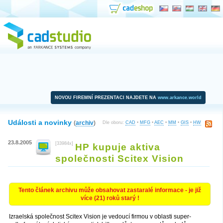
NOVOU FIREMNÍ PREZENTACI NAJDETE NA
www.arkance.world
Události a novinky
(
archiv
)
Dle oboru:
CAD
•
MFG
•
AEC
•
MM
•
GIS
•
HW
23.8.2005
[33984x]
HP kupuje aktiva
společnosti Scitex Vision
Tento článek archivu může obsahovat zastaralé informace - je již
více (21) roků starý !
Izraelská společnost Scitex Vision je vedoucí firmou v oblasti super-