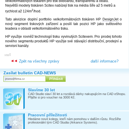
velkoformátových tiskáren pro tisk bilboardů, transparentů a obalů.
Největší modely tiskáren Scitex nabízejí tisk na média šíře až 5 metrů a
2
rychlost až 124m
/hod.
Tato akvizice doplní portfolio velkoformátových tiskáren HP
DesignJet
o
nový segment tiskových zařízení a posílí tak pozici HP jako světového
leadera v oblasti velkoformátového tisku.
HP využije rovněž technologií tisku vyvinutých Scitexem. Pro prodej tohoto
nového segmentu produktů HP využije své stávající distribuční, prodejní a
servisní kanály.
[
]
HW
Zpět na všechny zprávy
další informace?
Zasílat bulletin CAD-NEWS
Slavíme 30 let
CAD Studio slaví 30 let a rozdává dárky nakupujícím na CAD eShopu.
Přijďte si pro voucher na 3000 Kč.
Pracovní příležitosti
Hledáme nové kolegy, kteří nám pomohou v dalším růstu. Rozšiřte
profesionální tým CAD Studia (Arkance Systems).