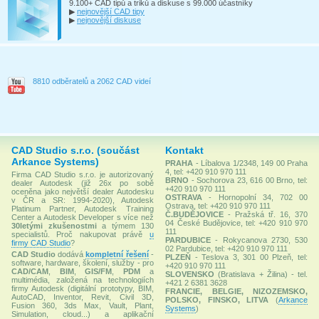
9.100+ CAD tipů a triků a diskuse s 99.000 účastníky
▶
nejnovější CAD tipy
▶
nejnovější diskuse
8810 odběratelů a 2062 CAD videí
CAD Studio s.r.o. (součást
Kontakt
Arkance Systems)
PRAHA
- Líbalova 1/2348, 149 00 Praha
4, tel: +420 910 970 111
Firma CAD Studio s.r.o. je autorizovaný
BRNO
- Sochorova 23, 616 00 Brno, tel:
dealer Autodesk (již 26x po sobě
+420 910 970 111
oceněna jako největší dealer Autodesku
OSTRAVA
- Hornopolní 34, 702 00
v ČR a SR: 1994-2020), Autodesk
Ostrava, tel: +420 910 970 111
Platinum Partner, Autodesk Training
Č.BUDĚJOVICE
- Pražská tř. 16, 370
Center a Autodesk Developer s více než
04 České Budějovice, tel: +420 910 970
30letými zkušenostmi
a týmem 130
111
specialistů. Proč nakupovat právě
u
PARDUBICE
- Rokycanova 2730, 530
firmy CAD Studio
?
02 Pardubice, tel: +420 910 970 111
CAD Studio
dodává
kompletní řešení
-
PLZEŇ
- Teslova 3, 301 00 Plzeň, tel:
software, hardware, školení, služby - pro
+420 910 970 111
CAD/CAM
,
BIM
,
GIS/FM
,
PDM
a
SLOVENSKO
(Bratislava + Žilina) - tel.
multimédia, založená na technologiích
+421 2 6381 3628
firmy Autodesk (digitální prototypy, BIM,
FRANCIE, BELGIE, NIZOZEMSKO,
AutoCAD, Inventor, Revit, Civil 3D,
POLSKO, FINSKO, LITVA
(
Arkance
Fusion 360, 3ds Max, Vault, Plant,
Systems
)
Simulation, cloud...) a aplikační