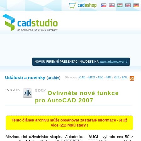
NOVOU FIREMNÍ PREZENTACI NAJDETE NA
www.arkance.world
Události a novinky
(
archiv
)
Dle oboru:
CAD
•
MFG
•
AEC
•
MM
•
GIS
•
HW
15.8.2005
[34573x]
Ovlivněte nové funkce
pro AutoCAD 2007
Tento článek archivu může obsahovat zastaralé informace - je již
více (21) roků starý !
Mezinárodní uživatelská skupina
Autodesk
u -
AUGI
- vybrala cca 50 z