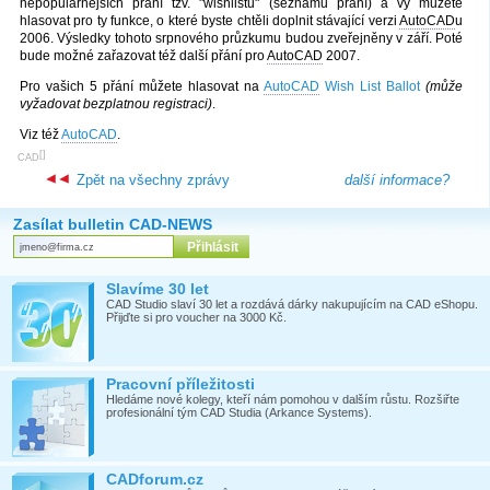
nepopulárnějších přání tzv. "wishlistu" (seznamu přání) a vy můžete
hlasovat pro ty funkce, o které byste chtěli doplnit stávající verzi
AutoCAD
u
2006. Výsledky tohoto srpnového průzkumu budou zveřejněny v září. Poté
bude možné zařazovat též další přání pro
AutoCAD
2007.
Pro vašich 5 přání můžete hlasovat na
AutoCAD
Wish List Ballot
(může
vyžadovat bezplatnou registraci)
.
Viz též
AutoCAD
.
[
]
CAD
Zpět na všechny zprávy
další informace?
Zasílat bulletin CAD-NEWS
Slavíme 30 let
CAD Studio slaví 30 let a rozdává dárky nakupujícím na CAD eShopu.
Přijďte si pro voucher na 3000 Kč.
Pracovní příležitosti
Hledáme nové kolegy, kteří nám pomohou v dalším růstu. Rozšiřte
profesionální tým CAD Studia (Arkance Systems).
CADforum.cz