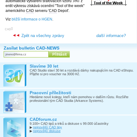
automatické vytváření šrafovacích vzorů .PAT z
entit výkresu získává ocenění "Tool of the week"
amerického
CAD
serveru '
CAD
Depot'.
Viz
bližší informace o HGEN
.
[
]
CAD
Zpět na všechny zprávy
další informace?
Zasílat bulletin CAD-NEWS
Slavíme 30 let
CAD Studio slaví 30 let a rozdává dárky nakupujícím na CAD eShopu.
Přijďte si pro voucher na 3000 Kč.
Pracovní příležitosti
Hledáme nové kolegy, kteří nám pomohou v dalším růstu. Rozšiřte
profesionální tým CAD Studia (Arkance Systems).
CADforum.cz
9.100+ CAD tipů a triků a diskuse s 99.000 účastníky
▶
nejnovější CAD tipy
▶
nejnovější diskuse