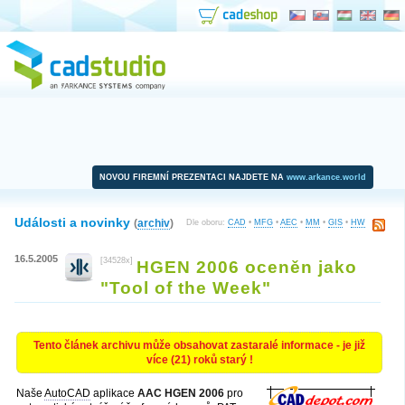
NOVOU FIREMNÍ PREZENTACI NAJDETE NA
www.arkance.world
Události a novinky
(
archiv
)
Dle oboru:
CAD
•
MFG
•
AEC
•
MM
•
GIS
•
HW
16.5.2005
[34528x]
HGEN 2006 oceněn jako
"Tool of the Week"
Tento článek archivu může obsahovat zastaralé informace - je již
více (21) roků starý !
Naše
AutoCAD
aplikace
AAC HGEN 2006
pro