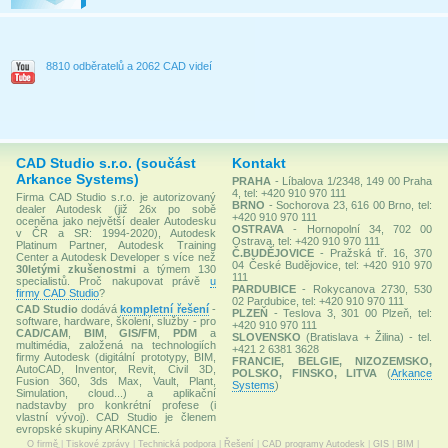
8810 odběratelů a 2062 CAD videí
CAD Studio s.r.o. (součást
Kontakt
Arkance Systems)
PRAHA
- Líbalova 1/2348, 149 00 Praha
4, tel: +420 910 970 111
Firma CAD Studio s.r.o. je autorizovaný
BRNO
- Sochorova 23, 616 00 Brno, tel:
dealer Autodesk (již 26x po sobě
+420 910 970 111
oceněna jako největší dealer Autodesku
OSTRAVA
- Hornopolní 34, 702 00
v ČR a SR: 1994-2020), Autodesk
Ostrava, tel: +420 910 970 111
Platinum Partner, Autodesk Training
Č.BUDĚJOVICE
- Pražská tř. 16, 370
Center a Autodesk Developer s více než
04 České Budějovice, tel: +420 910 970
30letými zkušenostmi
a týmem 130
111
specialistů. Proč nakupovat právě
u
PARDUBICE
- Rokycanova 2730, 530
firmy CAD Studio
?
02 Pardubice, tel: +420 910 970 111
CAD Studio
dodává
kompletní řešení
-
PLZEŇ
- Teslova 3, 301 00 Plzeň, tel:
software, hardware, školení, služby - pro
+420 910 970 111
CAD/CAM
,
BIM
,
GIS/FM
,
PDM
a
SLOVENSKO
(Bratislava + Žilina) - tel.
multimédia, založená na technologiích
+421 2 6381 3628
firmy Autodesk (digitální prototypy, BIM,
FRANCIE, BELGIE, NIZOZEMSKO,
AutoCAD, Inventor, Revit, Civil 3D,
POLSKO, FINSKO, LITVA
(
Arkance
Fusion 360, 3ds Max, Vault, Plant,
Systems
)
Simulation, cloud...) a aplikační
nadstavby pro konkrétní profese (i
vlastní vývoj). CAD Studio je členem
evropské skupiny ARKANCE.
O firmě
|
Tiskové zprávy
|
Technická podpora
|
Řešení
|
CAD programy Autodesk
|
GIS
|
BIM
|