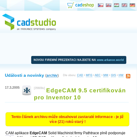
NOVOU FIREMNÍ PREZENTACI NAJDETE NA
www.arkance.world
Události a novinky
(
archiv
)
Dle oboru:
CAD
•
MFG
•
AEC
•
MM
•
GIS
•
HW
17.3.2005
[35609x]
EdgeCAM 9.5 certifikován
pro Inventor 10
Tento článek archivu může obsahovat zastaralé informace - je již
více (21) roků starý !
CAM
aplikace
EdgeCAM
Solid Machinist firmy Pathtrace plně podporuje