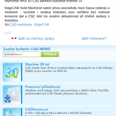
nejnovější verzi 3D
CAD
aplikace
Autodesk
Inventor
10.
EdgeCAM Solid Machinist nabízí plnou asociativitu mezi trasou nástroje a
modelem - součásti i sestavy
Inventor
u jsou načítány bez nutnosti
konverze dat a
CNC
kód lze snadno aktualizovat při změně sestavy v
Inventor
u.
Viz
CAD
nadstavby - EdgeCAM
[
]
CAD
Zpět na všechny zprávy
další informace?
Zasílat bulletin CAD-NEWS
Slavíme 30 let
CAD Studio slaví 30 let a rozdává dárky nakupujícím na CAD eShopu.
Přijďte si pro voucher na 3000 Kč.
Pracovní příležitosti
Hledáme nové kolegy, kteří nám pomohou v dalším růstu. Rozšiřte
profesionální tým CAD Studia (Arkance Systems).
CADforum.cz
9.100+ CAD tipů a triků a diskuse s 99.000 účastníky
▶
nejnovější CAD tipy