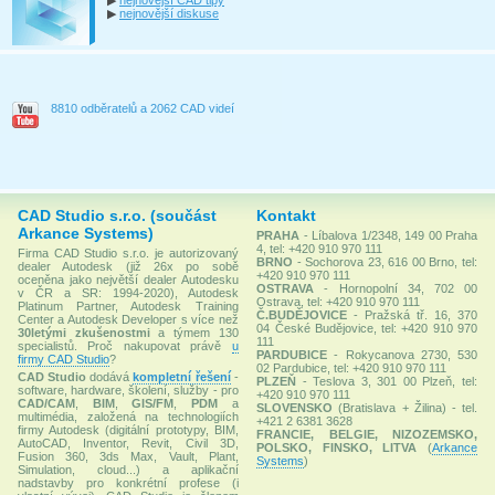
▶
nejnovější diskuse
8810 odběratelů a 2062 CAD videí
CAD Studio s.r.o. (součást
Kontakt
Arkance Systems)
PRAHA
- Líbalova 1/2348, 149 00 Praha
4, tel: +420 910 970 111
Firma CAD Studio s.r.o. je autorizovaný
BRNO
- Sochorova 23, 616 00 Brno, tel:
dealer Autodesk (již 26x po sobě
+420 910 970 111
oceněna jako největší dealer Autodesku
OSTRAVA
- Hornopolní 34, 702 00
v ČR a SR: 1994-2020), Autodesk
Ostrava, tel: +420 910 970 111
Platinum Partner, Autodesk Training
Č.BUDĚJOVICE
- Pražská tř. 16, 370
Center a Autodesk Developer s více než
04 České Budějovice, tel: +420 910 970
30letými zkušenostmi
a týmem 130
111
specialistů. Proč nakupovat právě
u
PARDUBICE
- Rokycanova 2730, 530
firmy CAD Studio
?
02 Pardubice, tel: +420 910 970 111
CAD Studio
dodává
kompletní řešení
-
PLZEŇ
- Teslova 3, 301 00 Plzeň, tel:
software, hardware, školení, služby - pro
+420 910 970 111
CAD/CAM
,
BIM
,
GIS/FM
,
PDM
a
SLOVENSKO
(Bratislava + Žilina) - tel.
multimédia, založená na technologiích
+421 2 6381 3628
firmy Autodesk (digitální prototypy, BIM,
FRANCIE, BELGIE, NIZOZEMSKO,
AutoCAD, Inventor, Revit, Civil 3D,
POLSKO, FINSKO, LITVA
(
Arkance
Fusion 360, 3ds Max, Vault, Plant,
Systems
)
Simulation, cloud...) a aplikační
nadstavby pro konkrétní profese (i