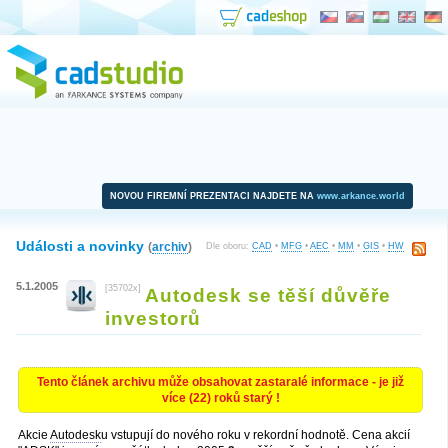
NOVOU FIREMNÍ PREZENTACI NAJDETE NA
www.arkance.world
Události a novinky
(
archiv
)
Dle oboru:
CAD
•
MFG
•
AEC
•
MM
•
GIS
•
HW
5.1.2005
[35702x]
Autodesk se těší důvěře
investorů
Tento článek archivu může obsahovat zastaralé informace - je již
více (22) roků starý !
Akcie
Autodesk
u vstupují do nového roku v rekordní hodnotě. Cena akcií