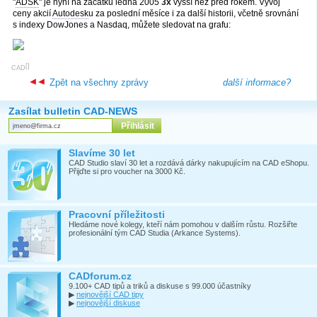
"
ADSK
" je nyní na začátku ledna 2005
3x
vyšší než před rokem. Vývoj
ceny akcií
Autodesk
u za poslední měsíce i za další historii, včetně srovnání
s indexy DowJones a Nasdaq, můžete sledovat na grafu:
[
]
CAD
Zpět na všechny zprávy
další informace?
Zasílat bulletin CAD-NEWS
Slavíme 30 let
CAD Studio slaví 30 let a rozdává dárky nakupujícím na CAD eShopu.
Přijďte si pro voucher na 3000 Kč.
Pracovní příležitosti
Hledáme nové kolegy, kteří nám pomohou v dalším růstu. Rozšiřte
profesionální tým CAD Studia (Arkance Systems).
CADforum.cz
9.100+ CAD tipů a triků a diskuse s 99.000 účastníky
▶
nejnovější CAD tipy
▶
nejnovější diskuse