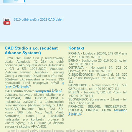
8810 odběratelů a 2062 CAD videí
CAD Studio s.r.o. (součást
Kontakt
Arkance Systems)
PRAHA
- Líbalova 1/2348, 149 00 Praha
4, tel: +420 910 970 111
Firma CAD Studio s.r.o. je autorizovaný
BRNO
- Sochorova 23, 616 00 Brno, tel:
dealer Autodesk (již 26x po sobě
+420 910 970 111
oceněna jako největší dealer Autodesku
OSTRAVA
- Hornopolní 34, 702 00
v ČR a SR: 1994-2020), Autodesk
Ostrava, tel: +420 910 970 111
Platinum Partner, Autodesk Training
Č.BUDĚJOVICE
- Pražská tř. 16, 370
Center a Autodesk Developer s více než
04 České Budějovice, tel: +420 910 970
30letými zkušenostmi
a týmem 130
111
specialistů. Proč nakupovat právě
u
PARDUBICE
- Rokycanova 2730, 530
firmy CAD Studio
?
02 Pardubice, tel: +420 910 970 111
CAD Studio
dodává
kompletní řešení
-
PLZEŇ
- Teslova 3, 301 00 Plzeň, tel:
software, hardware, školení, služby - pro
+420 910 970 111
CAD/CAM
,
BIM
,
GIS/FM
,
PDM
a
SLOVENSKO
(Bratislava + Žilina) - tel.
multimédia, založená na technologiích
+421 2 6381 3628
firmy Autodesk (digitální prototypy, BIM,
FRANCIE, BELGIE, NIZOZEMSKO,
AutoCAD, Inventor, Revit, Civil 3D,
POLSKO, FINSKO, LITVA
(
Arkance
Fusion 360, 3ds Max, Vault, Plant,
Systems
)
Simulation, cloud...) a aplikační
nadstavby pro konkrétní profese (i
vlastní vývoj). CAD Studio je členem
evropské skupiny ARKANCE.
O firmě
|
Tiskové zprávy
|
Technická podpora
|
Řešení
|
CAD programy Autodesk
|
GIS
|
BIM
|