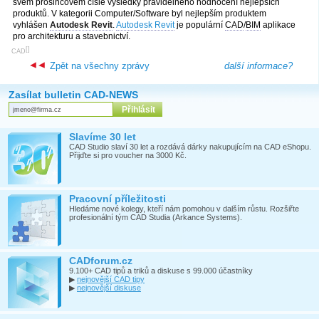
svém prosincovém čísle výsledky pravidelného hodnocení nejlepších
produktů. V kategorii Computer/Software byl nejlepším produktem
vyhlášen
Autodesk Revit
.
Autodesk Revit
je populární
CAD
/
BIM
aplikace
pro architekturu a stavebnictví.
[
]
CAD
Zpět na všechny zprávy
další informace?
Zasílat bulletin CAD-NEWS
Slavíme 30 let
CAD Studio slaví 30 let a rozdává dárky nakupujícím na CAD eShopu.
Přijďte si pro voucher na 3000 Kč.
Pracovní příležitosti
Hledáme nové kolegy, kteří nám pomohou v dalším růstu. Rozšiřte
profesionální tým CAD Studia (Arkance Systems).
CADforum.cz
9.100+ CAD tipů a triků a diskuse s 99.000 účastníky
▶
nejnovější CAD tipy
▶
nejnovější diskuse