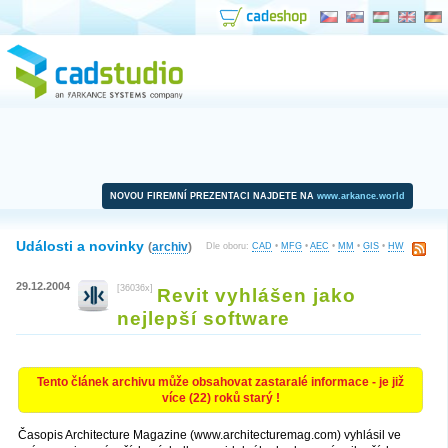
NOVOU FIREMNÍ PREZENTACI NAJDETE NA
www.arkance.world
Události a novinky
(
archiv
)
Dle oboru:
CAD
•
MFG
•
AEC
•
MM
•
GIS
•
HW
29.12.2004
[36036x]
Revit vyhlášen jako
nejlepší software
Tento článek archivu může obsahovat zastaralé informace - je již
více (22) roků starý !
Časopis Architecture Magazine (www.architecturemag.com) vyhlásil ve