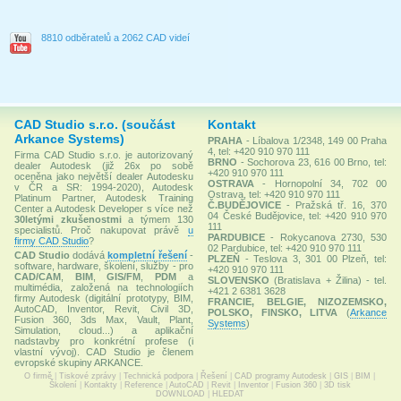
8810 odběratelů a 2062 CAD videí
CAD Studio s.r.o. (součást
Kontakt
Arkance Systems)
PRAHA
- Líbalova 1/2348, 149 00 Praha
4, tel: +420 910 970 111
Firma CAD Studio s.r.o. je autorizovaný
BRNO
- Sochorova 23, 616 00 Brno, tel:
dealer Autodesk (již 26x po sobě
+420 910 970 111
oceněna jako největší dealer Autodesku
OSTRAVA
- Hornopolní 34, 702 00
v ČR a SR: 1994-2020), Autodesk
Ostrava, tel: +420 910 970 111
Platinum Partner, Autodesk Training
Č.BUDĚJOVICE
- Pražská tř. 16, 370
Center a Autodesk Developer s více než
04 České Budějovice, tel: +420 910 970
30letými zkušenostmi
a týmem 130
111
specialistů. Proč nakupovat právě
u
PARDUBICE
- Rokycanova 2730, 530
firmy CAD Studio
?
02 Pardubice, tel: +420 910 970 111
CAD Studio
dodává
kompletní řešení
-
PLZEŇ
- Teslova 3, 301 00 Plzeň, tel:
software, hardware, školení, služby - pro
+420 910 970 111
CAD/CAM
,
BIM
,
GIS/FM
,
PDM
a
SLOVENSKO
(Bratislava + Žilina) - tel.
multimédia, založená na technologiích
+421 2 6381 3628
firmy Autodesk (digitální prototypy, BIM,
FRANCIE, BELGIE, NIZOZEMSKO,
AutoCAD, Inventor, Revit, Civil 3D,
POLSKO, FINSKO, LITVA
(
Arkance
Fusion 360, 3ds Max, Vault, Plant,
Systems
)
Simulation, cloud...) a aplikační
nadstavby pro konkrétní profese (i
vlastní vývoj). CAD Studio je členem
evropské skupiny ARKANCE.
O firmě
|
Tiskové zprávy
|
Technická podpora
|
Řešení
|
CAD programy Autodesk
|
GIS
|
BIM
|
Školení
|
Kontakty
|
Reference
|
AutoCAD
|
Revit
|
Inventor
|
Fusion 360
|
3D tisk
DOWNLOAD
|
HLEDAT