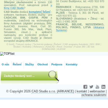
04 České Budějovice, tel: +420 910 970
30letými zkušenostmi
a týmem 130
111
specialistů. Proč nakupovat právě
u
PARDUBICE
- Rokycanova 2730, 530
firmy CAD Studio
?
02 Pardubice, tel: +420 910 970 111
CAD Studio
dodává
kompletní řešení
-
PLZEŇ
- Teslova 3, 301 00 Plzeň, tel:
software, hardware, školení, služby - pro
+420 910 970 111
CAD/CAM
,
BIM
,
GIS/FM
,
PDM
a
SLOVENSKO
(Bratislava + Žilina) - tel.
multimédia, založená na technologiích
+421 2 6381 3628
firmy Autodesk (digitální prototypy, BIM,
FRANCIE, BELGIE, NIZOZEMSKO,
AutoCAD, Inventor, Revit, Civil 3D,
POLSKO, FINSKO, LITVA
(
Arkance
Fusion 360, 3ds Max, Vault, Plant,
Systems
)
Simulation, cloud...) a aplikační
nadstavby pro konkrétní profese (i
vlastní vývoj). CAD Studio je členem
evropské skupiny ARKANCE.
O firmě
|
Tiskové zprávy
|
Technická podpora
|
Řešení
|
CAD programy Autodesk
|
GIS
|
BIM
|
Školení
|
Kontakty
|
Reference
|
AutoCAD
|
Revit
|
Inventor
|
Fusion 360
|
3D tisk
DOWNLOAD
|
HLEDAT
O nás
Řešení
Služby
Obchod
Podpora
Kontakty
© Copyright 2026
CAD Studio s.r.o. (ARKANCE)
|
kontakt
|
webmaster
|
ochrana soukromí