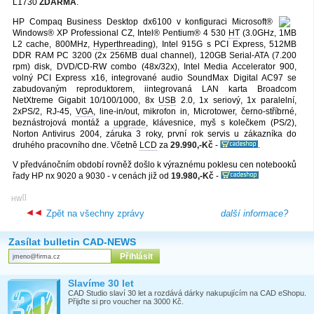
L1730
ZDARMA
.
HP Compaq Business Desktop dx6100 v konfiguraci Microsoft®
Windows® XP Professional CZ, Intel® Pentium® 4 530
HT
(3.0GHz, 1MB
L2 cache, 800MHz,
Hyperthreading
), Intel 915G s PCI Express, 512MB
DDR RAM PC 3200 (2x 256MB dual channel), 120GB Serial-ATA (7.200
rpm) disk, DVD/CD-RW combo (48x/32x), Intel Media Accelerator 900,
volný PCI Express x16, integrované audio SoundMax Digital AC97 se
zabudovaným reproduktorem, iintegrovaná LAN karta Broadcom
NetXtreme Gigabit 10/100/1000, 8x
USB
2.0, 1x seriový, 1x paralelní,
2xPS/2, RJ-45,
VGA
, line-in/out, mikrofon in, Microtower, černo-stříbrné,
beznástrojová montáž a
upgrade
, klávesnice, myš s kolečkem (PS/2),
Norton Antivirus 2004, záruka 3 roky, první rok servis u zákazníka do
druhého pracovního dne. Včetně
LCD
za
29.990,-Kč
-
.
V předvánočním období rovněž došlo k výraznému poklesu cen notebooků
řady HP nx 9020 a 9030 - v cenách již od
19.980,-Kč
-
[
]
HW
Zpět na všechny zprávy
další informace?
Zasílat bulletin CAD-NEWS
Slavíme 30 let
CAD Studio slaví 30 let a rozdává dárky nakupujícím na CAD eShopu.
Přijďte si pro voucher na 3000 Kč.