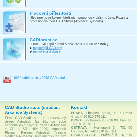
Pracovní příležitosti
Hledáme nové kolegy, kteří nám pomohou v dalším růstu. Rozšiřte
profesionální tým CAD Studia (Arkance Systems).
CADforum.cz
9.100+ CAD tipů a triků a diskuse s 99.000 účastníky
▶
nejnovější CAD tipy
▶
nejnovější diskuse
8810 odběratelů a 2062 CAD videí
CAD Studio s.r.o. (součást
Kontakt
Arkance Systems)
PRAHA
- Líbalova 1/2348, 149 00 Praha
4, tel: +420 910 970 111
Firma CAD Studio s.r.o. je autorizovaný
BRNO
- Sochorova 23, 616 00 Brno, tel:
dealer Autodesk (již 26x po sobě
+420 910 970 111
oceněna jako největší dealer Autodesku
OSTRAVA
- Hornopolní 34, 702 00
v ČR a SR: 1994-2020), Autodesk
Ostrava, tel: +420 910 970 111
Platinum Partner, Autodesk Training
Č.BUDĚJOVICE
- Pražská tř. 16, 370
Center a Autodesk Developer s více než