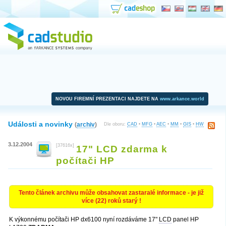
NOVOU FIREMNÍ PREZENTACI NAJDETE NA
www.arkance.world
Události a novinky
(
archiv
)
Dle oboru:
CAD
•
MFG
•
AEC
•
MM
•
GIS
•
HW
3.12.2004
[37616x]
17" LCD zdarma k
počítači HP
Tento článek archivu může obsahovat zastaralé informace - je již
více (22) roků starý !
K výkonnému počítači HP dx6100 nyní rozdáváme 17"
LCD
panel HP