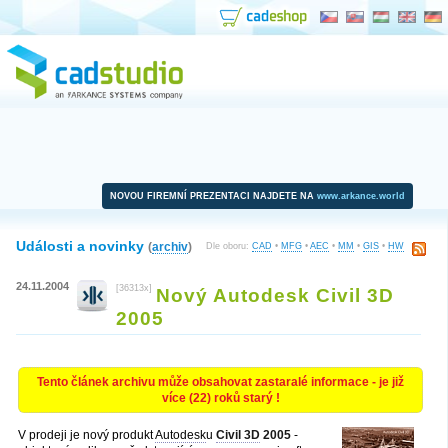
NOVOU FIREMNÍ PREZENTACI NAJDETE NA
www.arkance.world
Události a novinky
(
archiv
)
Dle oboru:
CAD
•
MFG
•
AEC
•
MM
•
GIS
•
HW
24.11.2004
[36313x]
Nový Autodesk Civil 3D
2005
Tento článek archivu může obsahovat zastaralé informace - je již
více (22) roků starý !
V prodeji je nový produkt
Autodesk
u
Civil 3D
2005
-