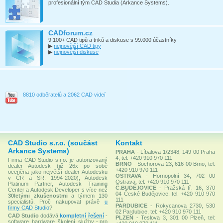
profesionální tým CAD Studia (Arkance Systems).
CADforum.cz
9.100+ CAD tipů a triků a diskuse s 99.000 účastníky
▶
nejnovější CAD tipy
▶
nejnovější diskuse
8810 odběratelů a 2062 CAD videí
CAD Studio s.r.o. (součást
Kontakt
Arkance Systems)
PRAHA
- Líbalova 1/2348, 149 00 Praha
4, tel: +420 910 970 111
Firma CAD Studio s.r.o. je autorizovaný
BRNO
- Sochorova 23, 616 00 Brno, tel:
dealer Autodesk (již 26x po sobě
+420 910 970 111
oceněna jako největší dealer Autodesku
OSTRAVA
- Hornopolní 34, 702 00
v ČR a SR: 1994-2020), Autodesk
Ostrava, tel: +420 910 970 111
Platinum Partner, Autodesk Training
Č.BUDĚJOVICE
- Pražská tř. 16, 370
Center a Autodesk Developer s více než
04 České Budějovice, tel: +420 910 970
30letými zkušenostmi
a týmem 130
111
specialistů. Proč nakupovat právě
u
PARDUBICE
- Rokycanova 2730, 530
firmy CAD Studio
?
02 Pardubice, tel: +420 910 970 111
CAD Studio
dodává
kompletní řešení
-
PLZEŇ
- Teslova 3, 301 00 Plzeň, tel:
software, hardware, školení, služby - pro