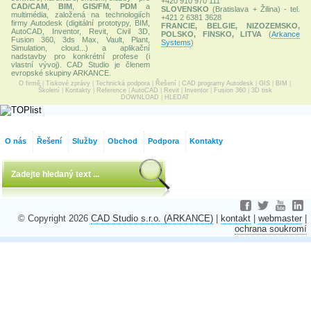
+420 910 970 111
CAD/CAM
,
BIM
,
GIS/FM
,
PDM
a
SLOVENSKO
(Bratislava + Žilina) - tel.
multimédia, založená na technologiích
+421 2 6381 3628
firmy Autodesk (digitální prototypy, BIM,
FRANCIE, BELGIE, NIZOZEMSKO,
AutoCAD, Inventor, Revit, Civil 3D,
POLSKO, FINSKO, LITVA
(
Arkance
Fusion 360, 3ds Max, Vault, Plant,
Systems
)
Simulation, cloud...) a aplikační
nadstavby pro konkrétní profese (i
vlastní vývoj). CAD Studio je členem
evropské skupiny ARKANCE.
O firmě
|
Tiskové zprávy
|
Technická podpora
|
Řešení
|
CAD programy Autodesk
|
GIS
|
BIM
|
Školení
|
Kontakty
|
Reference
|
AutoCAD
|
Revit
|
Inventor
|
Fusion 360
|
3D tisk
DOWNLOAD
|
HLEDAT
O nás
Řešení
Služby
Obchod
Podpora
Kontakty
© Copyright 2026
CAD Studio s.r.o. (ARKANCE)
|
kontakt
|
webmaster
|
ochrana soukromí