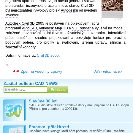
objektová aplikace představující novou generaci software
pro stavební inženýrské práce a liniové stavby.
Civil 3D
byl nejrozsáhlejší vývojový projekt
Autodesk
u od uvedení
Inventor
u.
Autodesk Civil 3D
2005 je postaven na objektovém jádru
programů
AutoCAD
,
Autodesk Map
3D a
VIZ Render
a využívá na modelu
založené navrhování s intuitivním uživatelským rozhraním. Interaktivní
práce umožňuje snadné projektování a poskytuje funkce pro práci s
bodovým polem, pro profily a svahování, terénní úpravy, silniční a
železniční koridory.
Další informace viz
Civil 3D
2005
.
[
]
CAD
Zpět na všechny zprávy
další informace?
Zasílat bulletin CAD-NEWS
Slavíme 30 let
CAD Studio slaví 30 let a rozdává dárky nakupujícím na CAD eShopu.
Přijďte si pro voucher na 3000 Kč.
Pracovní příležitosti
Hledáme nové kolegy, kteří nám pomohou v dalším růstu. Rozšiřte