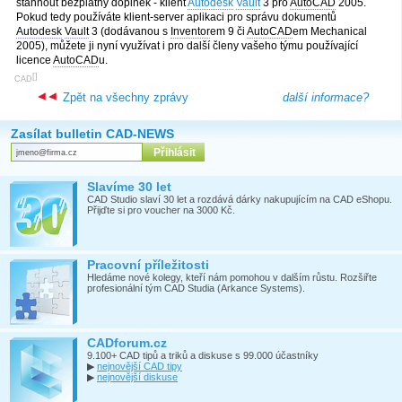
stáhnout bezplatný doplněk - klient
Autodesk
Vault
3 pro
AutoCAD
2005.
Pokud tedy používáte klient-server aplikaci pro správu dokumentů
Autodesk
Vault
3 (dodávanou s
Inventor
em 9 či
AutoCAD
em Mechanical
2005), můžete ji nyní využívat i pro další členy vašeho týmu používající
licence
AutoCAD
u.
[
]
CAD
Zpět na všechny zprávy
další informace?
Zasílat bulletin CAD-NEWS
Slavíme 30 let
CAD Studio slaví 30 let a rozdává dárky nakupujícím na CAD eShopu.
Přijďte si pro voucher na 3000 Kč.
Pracovní příležitosti
Hledáme nové kolegy, kteří nám pomohou v dalším růstu. Rozšiřte
profesionální tým CAD Studia (Arkance Systems).
CADforum.cz
9.100+ CAD tipů a triků a diskuse s 99.000 účastníky
▶
nejnovější CAD tipy
▶
nejnovější diskuse