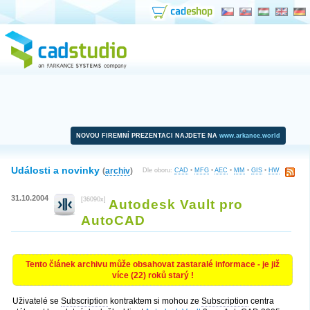
NOVOU FIREMNÍ PREZENTACI NAJDETE NA
www.arkance.world
Události a novinky
(
archiv
)
Dle oboru:
CAD
•
MFG
•
AEC
•
MM
•
GIS
•
HW
31.10.2004
[36090x]
Autodesk Vault pro
AutoCAD
Tento článek archivu může obsahovat zastaralé informace - je již
více (22) roků starý !
Uživatelé se
Subscription
kontraktem si mohou ze
Subscription
centra