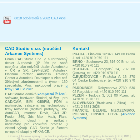
8810 odběratelů a 2062 CAD videí
CAD Studio s.r.o. (součást
Kontakt
Arkance Systems)
PRAHA
- Líbalova 1/2348, 149 00 Praha
4, tel: +420 910 970 111
Firma CAD Studio s.r.o. je autorizovaný
BRNO
- Sochorova 23, 616 00 Brno, tel:
dealer Autodesk (již 26x po sobě
+420 910 970 111
oceněna jako největší dealer Autodesku
OSTRAVA
- Hornopolní 34, 702 00
v ČR a SR: 1994-2020), Autodesk
Ostrava, tel: +420 910 970 111
Platinum Partner, Autodesk Training
Č.BUDĚJOVICE
- Pražská tř. 16, 370
Center a Autodesk Developer s více než
04 České Budějovice, tel: +420 910 970
30letými zkušenostmi
a týmem 130
111
specialistů. Proč nakupovat právě
u
PARDUBICE
- Rokycanova 2730, 530
firmy CAD Studio
?
02 Pardubice, tel: +420 910 970 111
CAD Studio
dodává
kompletní řešení
-
PLZEŇ
- Teslova 3, 301 00 Plzeň, tel:
software, hardware, školení, služby - pro
+420 910 970 111
CAD/CAM
,
BIM
,
GIS/FM
,
PDM
a
SLOVENSKO
(Bratislava + Žilina) - tel.
multimédia, založená na technologiích
+421 2 6381 3628
firmy Autodesk (digitální prototypy, BIM,
FRANCIE, BELGIE, NIZOZEMSKO,
AutoCAD, Inventor, Revit, Civil 3D,
POLSKO, FINSKO, LITVA
(
Arkance
Fusion 360, 3ds Max, Vault, Plant,
Systems
)
Simulation, cloud...) a aplikační
nadstavby pro konkrétní profese (i
vlastní vývoj). CAD Studio je členem
evropské skupiny ARKANCE.
O firmě
|
Tiskové zprávy
|
Technická podpora
|
Řešení
|
CAD programy Autodesk
|
GIS
|
BIM
|
Školení
|
Kontakty
|
Reference
|
AutoCAD
|
Revit
|
Inventor
|
Fusion 360
|
3D tisk