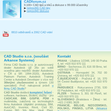
CADforum.cz
9.100+ CAD tipů a triků a diskuse s 99.000 účastníky
▶
nejnovější CAD tipy
▶
nejnovější diskuse
8810 odběratelů a 2062 CAD videí
CAD Studio s.r.o. (součást
Kontakt
Arkance Systems)
PRAHA
- Líbalova 1/2348, 149 00 Praha
4, tel: +420 910 970 111
Firma CAD Studio s.r.o. je autorizovaný
BRNO
- Sochorova 23, 616 00 Brno, tel:
dealer Autodesk (již 26x po sobě
+420 910 970 111
oceněna jako největší dealer Autodesku
OSTRAVA
- Hornopolní 34, 702 00
v ČR a SR: 1994-2020), Autodesk
Ostrava, tel: +420 910 970 111
Platinum Partner, Autodesk Training
Č.BUDĚJOVICE
- Pražská tř. 16, 370
Center a Autodesk Developer s více než
04 České Budějovice, tel: +420 910 970
30letými zkušenostmi
a týmem 130
111
specialistů. Proč nakupovat právě
u
PARDUBICE
- Rokycanova 2730, 530
firmy CAD Studio
?
02 Pardubice, tel: +420 910 970 111
CAD Studio
dodává
kompletní řešení
-
PLZEŇ
- Teslova 3, 301 00 Plzeň, tel:
software, hardware, školení, služby - pro
+420 910 970 111
CAD/CAM
,
BIM
,
GIS/FM
,
PDM
a
SLOVENSKO
(Bratislava + Žilina) - tel.
multimédia, založená na technologiích
+421 2 6381 3628
firmy Autodesk (digitální prototypy, BIM,
FRANCIE, BELGIE, NIZOZEMSKO,
AutoCAD, Inventor, Revit, Civil 3D,
POLSKO, FINSKO, LITVA
(
Arkance
Fusion 360, 3ds Max, Vault, Plant,