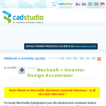
NOVOU FIREMNÍ PREZENTACI NAJDETE NA
www.arkance.world
Události a novinky
(
archiv
)
Dle oboru:
CAD
•
MFG
•
AEC
•
MM
•
GIS
•
HW
11.10.2004
[37123x]
Mechsoft = Inventor
Design Accelerator
Tento článek archivu může obsahovat zastaralé informace - je již
více (22) roků starý !
Po koupi Mechsoftu
Autodesk
em jsou dle předchozích oznámení funkce