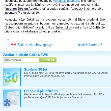
Mechsoftu postupně doplňovány do
Autodesk
Inventor
u
. Tyto funkce
rozšířující možnosti funkčního navrhování jsou nově pojmenovány jako
"
Inventor
Design Accelerator
" a budou součástí
Autodesk
Inventor
u 10 a
Inventor
u Professional 10.
Nemusíte však čekat až na uvedení verze 10 - držitelé předplatného
(
subscription
)
Inventor
u si budou moci zanedlouho bezplatně stáhnout tzv.
"
Subscription
Edition"
Inventor
u 9 ze
Subscription
centra (cca 150MB). Je
připravována i
lokalizace
tohoto produktu.
[
]
CAD
Zpět na všechny zprávy
další informace?
Zasílat bulletin CAD-NEWS
Slavíme 30 let
CAD Studio slaví 30 let a rozdává dárky nakupujícím na CAD eShopu.
Přijďte si pro voucher na 3000 Kč.
Pracovní příležitosti
Hledáme nové kolegy, kteří nám pomohou v dalším růstu. Rozšiřte
profesionální tým CAD Studia (Arkance Systems).