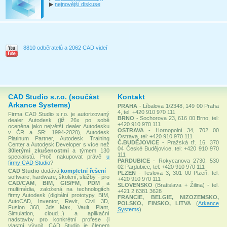
▶
nejnovější diskuse
8810 odběratelů a 2062 CAD videí
CAD Studio s.r.o. (součást
Kontakt
Arkance Systems)
PRAHA
- Líbalova 1/2348, 149 00 Praha
4, tel: +420 910 970 111
Firma CAD Studio s.r.o. je autorizovaný
BRNO
- Sochorova 23, 616 00 Brno, tel:
dealer Autodesk (již 26x po sobě
+420 910 970 111
oceněna jako největší dealer Autodesku
OSTRAVA
- Hornopolní 34, 702 00
v ČR a SR: 1994-2020), Autodesk
Ostrava, tel: +420 910 970 111
Platinum Partner, Autodesk Training
Č.BUDĚJOVICE
- Pražská tř. 16, 370
Center a Autodesk Developer s více než
04 České Budějovice, tel: +420 910 970
30letými zkušenostmi
a týmem 130
111
specialistů. Proč nakupovat právě
u
PARDUBICE
- Rokycanova 2730, 530
firmy CAD Studio
?
02 Pardubice, tel: +420 910 970 111
CAD Studio
dodává
kompletní řešení
-
PLZEŇ
- Teslova 3, 301 00 Plzeň, tel:
software, hardware, školení, služby - pro
+420 910 970 111
CAD/CAM
,
BIM
,
GIS/FM
,
PDM
a
SLOVENSKO
(Bratislava + Žilina) - tel.
multimédia, založená na technologiích
+421 2 6381 3628
firmy Autodesk (digitální prototypy, BIM,
FRANCIE, BELGIE, NIZOZEMSKO,
AutoCAD, Inventor, Revit, Civil 3D,
POLSKO, FINSKO, LITVA
(
Arkance
Fusion 360, 3ds Max, Vault, Plant,
Systems
)
Simulation, cloud...) a aplikační
nadstavby pro konkrétní profese (i
vlastní vývoj). CAD Studio je členem