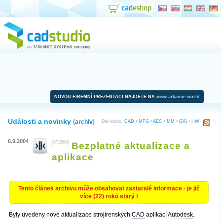
NOVOU FIREMNÍ PREZENTACI NAJDETE NA
www.arkance.world
Události a novinky
(
archiv
)
Dle oboru:
CAD
•
MFG
•
AEC
•
MM
•
GIS
•
HW
6.9.2004
[37258x]
Bezplatné aktualizace a
aplikace
Tento článek archivu může obsahovat zastaralé informace - je již
více (22) roků starý !
Byly uvedeny nové aktualizace strojírenských
CAD
aplikací
Autodesk
.