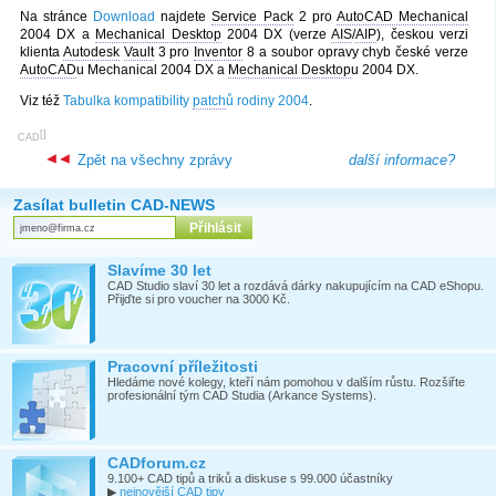
Na stránce
Download
najdete
Service Pack
2 pro
AutoCAD Mechanical
2004 DX a
Mechanical Desktop
2004 DX (verze
AIS
/
AIP
), českou verzi
klienta
Autodesk
Vault
3 pro
Inventor
8 a soubor opravy chyb české verze
AutoCAD
u Mechanical 2004 DX a
Mechanical Desktop
u 2004 DX.
Viz též
Tabulka kompatibility
patch
ů rodiny 2004
.
[
]
CAD
Zpět na všechny zprávy
další informace?
Zasílat bulletin CAD-NEWS
Slavíme 30 let
CAD Studio slaví 30 let a rozdává dárky nakupujícím na CAD eShopu.
Přijďte si pro voucher na 3000 Kč.
Pracovní příležitosti
Hledáme nové kolegy, kteří nám pomohou v dalším růstu. Rozšiřte
profesionální tým CAD Studia (Arkance Systems).
CADforum.cz
9.100+ CAD tipů a triků a diskuse s 99.000 účastníky
▶
nejnovější CAD tipy