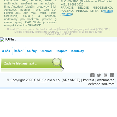
CAD/CAM
,
BIM
,
GIS/FM
,
PDM
a
SLOVENSKO
(Bratislava + Žilina) - tel.
multimédia, založená na technologiích
+421 2 6381 3628
firmy Autodesk (digitální prototypy, BIM,
FRANCIE, BELGIE, NIZOZEMSKO,
AutoCAD, Inventor, Revit, Civil 3D,
POLSKO, FINSKO, LITVA
(
Arkance
Fusion 360, 3ds Max, Vault, Plant,
Systems
)
Simulation, cloud...) a aplikační
nadstavby pro konkrétní profese (i
vlastní vývoj). CAD Studio je členem
evropské skupiny ARKANCE.
O firmě
|
Tiskové zprávy
|
Technická podpora
|
Řešení
|
CAD programy Autodesk
|
GIS
|
BIM
|
Školení
|
Kontakty
|
Reference
|
AutoCAD
|
Revit
|
Inventor
|
Fusion 360
|
3D tisk
DOWNLOAD
|
HLEDAT
O nás
Řešení
Služby
Obchod
Podpora
Kontakty
© Copyright 2026
CAD Studio s.r.o. (ARKANCE)
|
kontakt
|
webmaster
|
ochrana soukromí