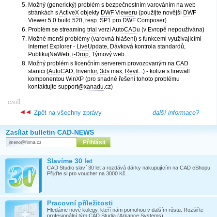
Možný (generický) problém s bezpečnostním varováním na web
stránkách s
ActiveX
objekty
DWF Viewer
u (použijte novější
DWF
Viewer
5.0 build 520, resp. SP1 pro
DWF Composer
)
Problém se streaming
trial
verzí
AutoCAD
u (v Evropě nepoužívána)
Možné menší problémy (varovná hlášení) s funkcemi využívajícími
Internet Explorer -
LiveUpdate
, Dávková kontrola standardů,
PublikujNaWeb,
i-Drop
, Týmový web...
Možný problém s licenčním serverem provozovaným na
CAD
stanici (
AutoCAD
,
Inventor
,
3ds max
,
Revit
...) - kolize s firewall
komponentou WinXP (pro snadné řešení tohoto problému
kontaktujte support@
xanadu
.cz)
[
]
CAD
Zpět na všechny zprávy
další informace?
Zasílat bulletin CAD-NEWS
Slavíme 30 let
CAD Studio slaví 30 let a rozdává dárky nakupujícím na CAD eShopu.
Přijďte si pro voucher na 3000 Kč.
Pracovní příležitosti
Hledáme nové kolegy, kteří nám pomohou v dalším růstu. Rozšiřte
profesionální tým CAD Studia (Arkance Systems).