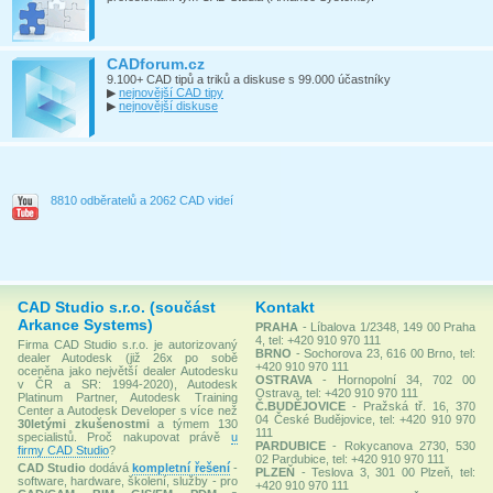
CADforum.cz
9.100+ CAD tipů a triků a diskuse s 99.000 účastníky
▶
nejnovější CAD tipy
▶
nejnovější diskuse
8810 odběratelů a 2062 CAD videí
CAD Studio s.r.o. (součást
Kontakt
Arkance Systems)
PRAHA
- Líbalova 1/2348, 149 00 Praha
4, tel: +420 910 970 111
Firma CAD Studio s.r.o. je autorizovaný
BRNO
- Sochorova 23, 616 00 Brno, tel:
dealer Autodesk (již 26x po sobě
+420 910 970 111
oceněna jako největší dealer Autodesku
OSTRAVA
- Hornopolní 34, 702 00
v ČR a SR: 1994-2020), Autodesk
Ostrava, tel: +420 910 970 111
Platinum Partner, Autodesk Training
Č.BUDĚJOVICE
- Pražská tř. 16, 370
Center a Autodesk Developer s více než
04 České Budějovice, tel: +420 910 970
30letými zkušenostmi
a týmem 130
111
specialistů. Proč nakupovat právě
u
PARDUBICE
- Rokycanova 2730, 530
firmy CAD Studio
?
02 Pardubice, tel: +420 910 970 111
CAD Studio
dodává
kompletní řešení
-
PLZEŇ
- Teslova 3, 301 00 Plzeň, tel:
software, hardware, školení, služby - pro
+420 910 970 111