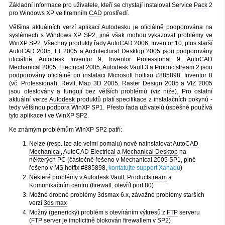
Základní informace pro uživatele, kteří se chystají instalovat
Service Pack
2
pro Windows XP ve firemním
CAD
prostředí.
Většina aktuálních verzí aplikací
Autodesk
u je oficiálně podporována na
systémech s Windows XP SP2, jiné však mohou vykazovat problémy ve
WinXP SP2. Všechny produkty řady
AutoCAD
2006,
Inventor
10, plus starší
AutoCAD
2005, LT 2005 a
Architectural Desktop
2005 jsou podporovány
oficiálně.
Autodesk
Inventor
9,
Inventor Professional
9,
AutoCAD
Mechanical
2005, Electrical 2005,
Autodesk
Vault
3 a
Productstream
2 jsou
podporovány oficiálně po instalaci Microsoft
hotfix
u #885898.
Inventor
8
(vč. Professional),
Revit
,
Map 3D
2005,
Raster Design
2005 a VIZ 2005
jsou otestovány a fungují bez větších problémů (viz níže). Pro ostatní
aktuální verze
Autodesk
produktů platí specifikace z instalačních pokynů -
tedy většinou podpora WinXP SP1. Přesto řada uživatelů úspěšně používá
tyto aplikace i ve WinXP SP2.
Ke známým problémům WinXP SP2 patří:
Nelze (resp. lze ale velmi pomalu) nově nainstalovat
AutoCAD
Mechanical
,
AutoCAD Electrical
a
Mechanical Desktop
na
některých PC (částečně řešeno v Mechanical 2005 SP1, plně
řešeno v MS
hotfix
#885898,
kontatujte support
Xanadu
)
Některé problémy v
Autodesk
Vault
,
Productstream
a
Komunikačním centru (firewall, otevřít port 80)
Možné drobné problémy 3dsmax 6.x, závažné problémy starších
verzí
3ds max
Možný (generický) problém s otevíráním výkresů z
FTP
serveru
(
FTP
server je implicitně blokován firewallem v SP2)