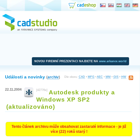
NOVOU FIREMNÍ PREZENTACI NAJDETE NA
www.arkance.world
Události a novinky
(
archiv
)
Dle oboru:
CAD
•
MFG
•
AEC
•
MM
•
GIS
•
HW
22.11.2004
[42776x]
Autodesk produkty a
Windows XP SP2
(aktualizováno)
Tento článek archivu může obsahovat zastaralé informace - je již
více (22) roků starý !