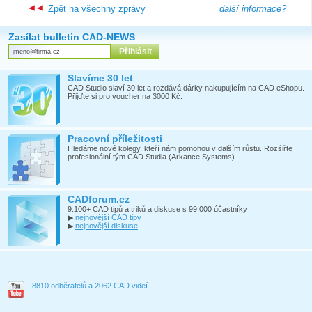
Zpět na všechny zprávy
další informace?
Zasílat bulletin CAD-NEWS
Slavíme 30 let
CAD Studio slaví 30 let a rozdává dárky nakupujícím na CAD eShopu.
Přijďte si pro voucher na 3000 Kč.
Pracovní příležitosti
Hledáme nové kolegy, kteří nám pomohou v dalším růstu. Rozšiřte
profesionální tým CAD Studia (Arkance Systems).
CADforum.cz
9.100+ CAD tipů a triků a diskuse s 99.000 účastníky
▶
nejnovější CAD tipy
▶
nejnovější diskuse
8810 odběratelů a 2062 CAD videí