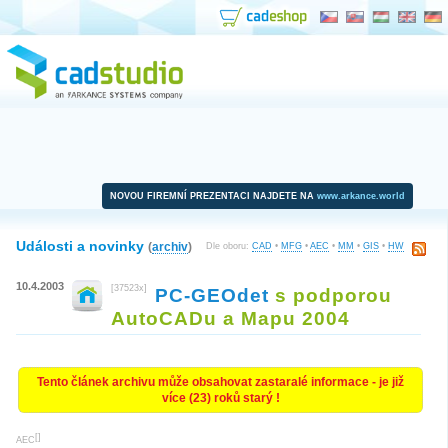
NOVOU FIREMNÍ PREZENTACI NAJDETE NA
www.arkance.world
Události a novinky
(
archiv
)
Dle oboru:
CAD
•
MFG
•
AEC
•
MM
•
GIS
•
HW
10.4.2003
[37523x]
PC-GEOdet
s podporou
AutoCADu a Mapu 2004
Tento článek archivu může obsahovat zastaralé informace - je již
více (23) roků starý !
[
]
AEC