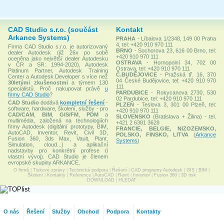
CAD Studio s.r.o. (součást
Kontakt
Arkance Systems)
PRAHA
- Líbalova 1/2348, 149 00 Praha
4, tel: +420 910 970 111
Firma CAD Studio s.r.o. je autorizovaný
BRNO
- Sochorova 23, 616 00 Brno, tel:
dealer Autodesk (již 26x po sobě
+420 910 970 111
oceněna jako největší dealer Autodesku
OSTRAVA
- Hornopolní 34, 702 00
v ČR a SR: 1994-2020), Autodesk
Ostrava, tel: +420 910 970 111
Platinum Partner, Autodesk Training
Č.BUDĚJOVICE
- Pražská tř. 16, 370
Center a Autodesk Developer s více než
04 České Budějovice, tel: +420 910 970
30letými zkušenostmi
a týmem 130
111
specialistů. Proč nakupovat právě
u
PARDUBICE
- Rokycanova 2730, 530
firmy CAD Studio
?
02 Pardubice, tel: +420 910 970 111
CAD Studio
dodává
kompletní řešení
-
PLZEŇ
- Teslova 3, 301 00 Plzeň, tel:
software, hardware, školení, služby - pro
+420 910 970 111
CAD/CAM
,
BIM
,
GIS/FM
,
PDM
a
SLOVENSKO
(Bratislava + Žilina) - tel.
multimédia, založená na technologiích
+421 2 6381 3628
firmy Autodesk (digitální prototypy, BIM,
FRANCIE, BELGIE, NIZOZEMSKO,
AutoCAD, Inventor, Revit, Civil 3D,
POLSKO, FINSKO, LITVA
(
Arkance
Fusion 360, 3ds Max, Vault, Plant,
Systems
)
Simulation, cloud...) a aplikační
nadstavby pro konkrétní profese (i
vlastní vývoj). CAD Studio je členem
evropské skupiny ARKANCE.
O firmě
|
Tiskové zprávy
|
Technická podpora
|
Řešení
|
CAD programy Autodesk
|
GIS
|
BIM
|
Školení
|
Kontakty
|
Reference
|
AutoCAD
|
Revit
|
Inventor
|
Fusion 360
|
3D tisk
DOWNLOAD
|
HLEDAT
O nás
Řešení
Služby
Obchod
Podpora
Kontakty