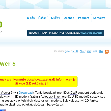
O nás
Řešení
Služby
Obchod
Podpora
Kontakty
NOVOU FIREMNÍ PREZENTACI NAJDETE NA
www.arkance.world
Dle oboru:
CAD
•
MFG
•
AEC
•
MM
•
GIS
•
HW
wer 5
ánek archivu může obsahovat zastaralé informace - je
již více (22) roků starý !
 Viewer
5 (viz
Download
). Tento bezplatný prohlížeč
DWF
souborů podporuje
daty nyní i 3D modely (zatím z
Autodesk
Inventor
u 9). U 3D modelů sestav jsou
omu sestavy a o fyzických vlastnostech modelu. Byly vylepšeny i 2D funkce
gorie vlastností objektů, slučování barev čar...).