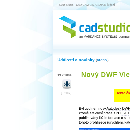
CAD Studio - CAD/CAM/BIM/GIS/PLM řešení
Události a novinky
(
archiv
)
Nový DWF Vie
19.7.2004
Tento čl
[37605x]
Byl uvolněn nový
Autodesk
DWF
kromě efektivní práce s 2D
CAD
publikovány též informace o str
tohoto prohlížeče (urychlení, kate