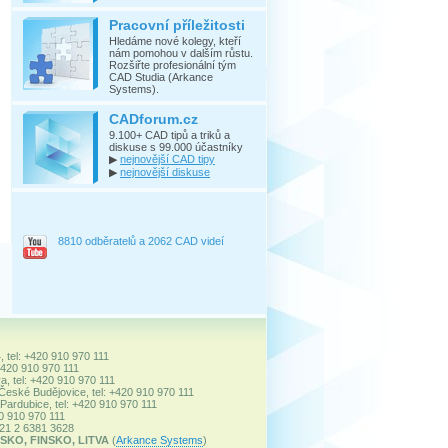
Pracovní příležitosti
Hledáme nové kolegy, kteří
nám pomohou v dalším růstu.
Rozšiřte profesionální tým
CAD Studia (Arkance
Systems).
CADforum.cz
9.100+ CAD tipů a triků a
diskuse s 99.000 účastníky
▶
nejnovější CAD tipy
▶
nejnovější diskuse
8810 odběratelů a 2062 CAD videí
, tel: +420 910 970 111
+420 910 970 111
a, tel: +420 910 970 111
 České Budějovice, tel: +420 910 970 111
ardubice, tel: +420 910 970 111
20 910 970 111
+421 2 6381 3628
SKO, FINSKO, LITVA
(
Arkance Systems
)