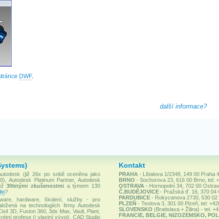
stránce
DWF
.
další informace?
Systems)
Kontakt
 Autodesk (již 26x po sobě oceněna jako
PRAHA
- Líbalova 1/2348, 149 00 Praha 4
), Autodesk Platinum Partner, Autodesk
BRNO
- Sochorova 23, 616 00 Brno, tel: 
než
30letými zkušenostmi
a týmem 130
OSTRAVA
- Hornopolní 34, 702 00 Ostrav
io
?
Č.BUDĚJOVICE
- Pražská tř. 16, 370 04
PARDUBICE
- Rokycanova 2730, 530 02 P
ware, hardware, školení, služby - pro
PLZEŇ
- Teslova 3, 301 00 Plzeň, tel: +4
ložená na technologiích firmy Autodesk
SLOVENSKO
(Bratislava + Žilina) - tel. 
Civil 3D, Fusion 360, 3ds Max, Vault, Plant,
FRANCIE, BELGIE, NIZOZEMSKO, POL
rétní profese (i vlastní vývoj). CAD Studio