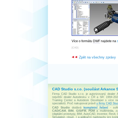
Více o formátu
DWF
najdete na
[
CAD
]
Zpět na všechny zprávy
CAD Studio s.r.o. (součást Arkance 
Firma CAD Studio s.r.o. je autorizovaný dealer
největší dealer Autodesku v ČR a SR: 1994-2020
Training Center a Autodesk Developer s více 
specialistů. Proč nakupovat právě
u firmy CAD Stud
CAD Studio
dodává
kompletní řešení
- soft
CAD/CAM
,
BIM
,
GIS/FM
,
PDM
a multimédia, za
(digitální prototypy, BIM, AutoCAD, Inventor, Revit, 
Simulation, cloud...) a aplikační nadstavby pro konk