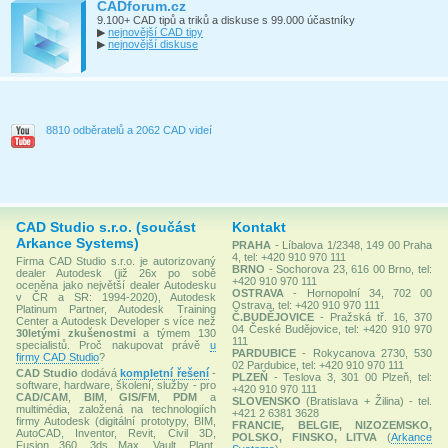
CADforum.cz
9.100+ CAD tipů a triků a diskuse s 99.000 účastníky
▶
nejnovější CAD tipy
▶
nejnovější diskuse
8810 odběratelů a 2062 CAD videí
CAD Studio s.r.o. (součást
Kontakt
Arkance Systems)
PRAHA
- Líbalova 1/2348, 149 00 Praha
4, tel: +420 910 970 111
Firma CAD Studio s.r.o. je autorizovaný
BRNO
- Sochorova 23, 616 00 Brno, tel:
dealer Autodesk (již 26x po sobě
+420 910 970 111
oceněna jako největší dealer Autodesku
OSTRAVA
- Hornopolní 34, 702 00
v ČR a SR: 1994-2020), Autodesk
Ostrava, tel: +420 910 970 111
Platinum Partner, Autodesk Training
Č.BUDĚJOVICE
- Pražská tř. 16, 370
Center a Autodesk Developer s více než
04 České Budějovice, tel: +420 910 970
30letými zkušenostmi
a týmem 130
111
specialistů. Proč nakupovat právě
u
PARDUBICE
- Rokycanova 2730, 530
firmy CAD Studio
?
02 Pardubice, tel: +420 910 970 111
CAD Studio
dodává
kompletní řešení
-
PLZEŇ
- Teslova 3, 301 00 Plzeň, tel:
software, hardware, školení, služby - pro
+420 910 970 111
CAD/CAM
,
BIM
,
GIS/FM
,
PDM
a
SLOVENSKO
(Bratislava + Žilina) - tel.
multimédia, založená na technologiích
+421 2 6381 3628
firmy Autodesk (digitální prototypy, BIM,
FRANCIE, BELGIE, NIZOZEMSKO,
AutoCAD, Inventor, Revit, Civil 3D,
POLSKO, FINSKO, LITVA
(
Arkance
Fusion 360, 3ds Max, Vault, Plant,