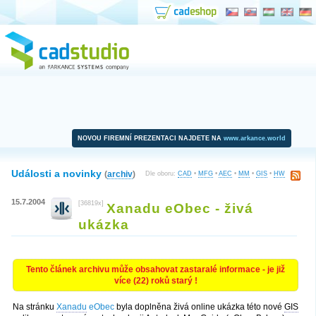
NOVOU FIREMNÍ PREZENTACI NAJDETE NA
www.arkance.world
Události a novinky
(
archiv
)
Dle oboru:
CAD
•
MFG
•
AEC
•
MM
•
GIS
•
HW
15.7.2004
[36819x]
Xanadu eObec - živá
ukázka
Tento článek archivu může obsahovat zastaralé informace - je již
více (22) roků starý !
Na stránku
Xanadu
eObec
byla doplněna živá online ukázka této nové
GIS