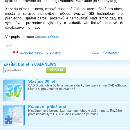
aplikace postavené na technologii
Autodesk
MapGuide
(eObec Bylany).
Xanadu
eObec
je nová, cenově dostupná
GIS
aplikace určená pro obce,
města a správce nemovitostí. eObec využívá
GIS
technologií pro
přehlednou správu parcel, pozemků a nemovitostí. Nad těmito daty lze
vyhledávat, prezentovat výsledky a aktualizovat liniové, bodové či
databázové informace.
Viz popis aplikace
Xanadu
eObec
.
[
]
CAD
Zpět na všechny zprávy
další informace?
Zasílat bulletin CAD-NEWS
Slavíme 30 let
CAD Studio slaví 30 let a rozdává dárky nakupujícím na CAD eShopu.
Přijďte si pro voucher na 3000 Kč.
Pracovní příležitosti
Hledáme nové kolegy, kteří nám pomohou v dalším růstu. Rozšiřte
profesionální tým CAD Studia (Arkance Systems).