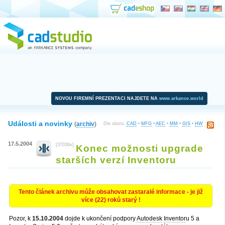
NOVOU FIREMNÍ PREZENTACI NAJDETE NA
www.arkance.world
Události a novinky
(
archiv
)
Dle oboru:
CAD
•
MFG
•
AEC
•
MM
•
GIS
•
HW
17.5.2004
[37036x]
Konec možnosti upgrade
starších verzí Inventoru
Tento článek archivu může obsahovat zastaralé informace - je již
více (22) roků starý !
Pozor, k
15.10.2004
dojde k ukončení podpory
Autodesk
Inventor
u 5 a