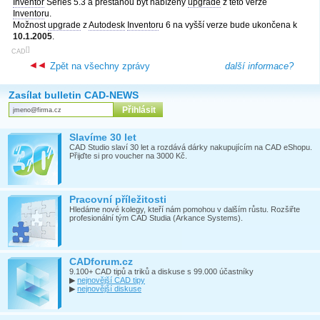
Inventor
Series 5.3 a přestanou být nabízeny
upgrade
z této verze
Inventor
u.
Možnost
upgrade
z
Autodesk
Inventor
u 6 na vyšší verze bude ukončena k
10.1.2005
.
[
]
CAD
Zpět na všechny zprávy
další informace?
Zasílat bulletin CAD-NEWS
Slavíme 30 let
CAD Studio slaví 30 let a rozdává dárky nakupujícím na CAD eShopu.
Přijďte si pro voucher na 3000 Kč.
Pracovní příležitosti
Hledáme nové kolegy, kteří nám pomohou v dalším růstu. Rozšiřte
profesionální tým CAD Studia (Arkance Systems).
CADforum.cz
9.100+ CAD tipů a triků a diskuse s 99.000 účastníky
▶
nejnovější CAD tipy
▶
nejnovější diskuse