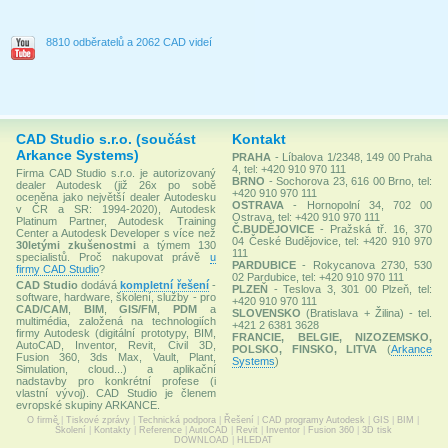
8810 odběratelů a 2062 CAD videí
CAD Studio s.r.o. (součást
Kontakt
Arkance Systems)
PRAHA
- Líbalova 1/2348, 149 00 Praha
4, tel: +420 910 970 111
Firma CAD Studio s.r.o. je autorizovaný
BRNO
- Sochorova 23, 616 00 Brno, tel:
dealer Autodesk (již 26x po sobě
+420 910 970 111
oceněna jako největší dealer Autodesku
OSTRAVA
- Hornopolní 34, 702 00
v ČR a SR: 1994-2020), Autodesk
Ostrava, tel: +420 910 970 111
Platinum Partner, Autodesk Training
Č.BUDĚJOVICE
- Pražská tř. 16, 370
Center a Autodesk Developer s více než
04 České Budějovice, tel: +420 910 970
30letými zkušenostmi
a týmem 130
111
specialistů. Proč nakupovat právě
u
PARDUBICE
- Rokycanova 2730, 530
firmy CAD Studio
?
02 Pardubice, tel: +420 910 970 111
CAD Studio
dodává
kompletní řešení
-
PLZEŇ
- Teslova 3, 301 00 Plzeň, tel:
software, hardware, školení, služby - pro
+420 910 970 111
CAD/CAM
,
BIM
,
GIS/FM
,
PDM
a
SLOVENSKO
(Bratislava + Žilina) - tel.
multimédia, založená na technologiích
+421 2 6381 3628
firmy Autodesk (digitální prototypy, BIM,
FRANCIE, BELGIE, NIZOZEMSKO,
AutoCAD, Inventor, Revit, Civil 3D,
POLSKO, FINSKO, LITVA
(
Arkance
Fusion 360, 3ds Max, Vault, Plant,
Systems
)
Simulation, cloud...) a aplikační
nadstavby pro konkrétní profese (i
vlastní vývoj). CAD Studio je členem
evropské skupiny ARKANCE.
O firmě
|
Tiskové zprávy
|
Technická podpora
|
Řešení
|
CAD programy Autodesk
|
GIS
|
BIM
|
Školení
|
Kontakty
|
Reference
|
AutoCAD
|
Revit
|
Inventor
|
Fusion 360
|
3D tisk
DOWNLOAD
|
HLEDAT