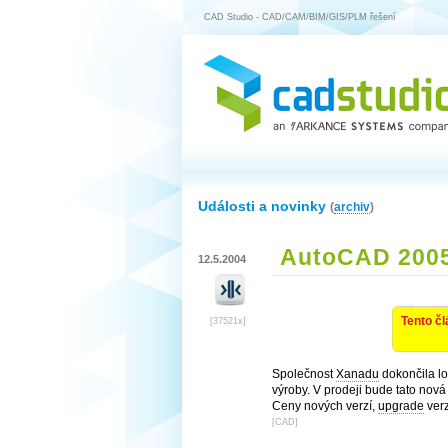
CAD Studio - CAD/CAM/BIM/GIS/PLM řešení
Události a novinky
(
archiv
)
AutoCAD 2005
12.5.2004
Tento čl
[37521x]
Společnost
Xanadu
dokončila l
výroby. V prodeji bude tato nov
Ceny nových verzí,
upgrade
verz
[
CAD
]