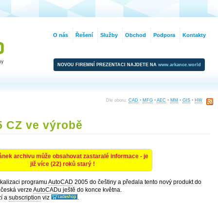
O nás
Řešení
Služby
Obchod
Podpora
Kontakty
NOVOU FIREMNÍ PREZENTACI NAJDETE NA
www.arkance.world
Dle oboru:
CAD
•
MFG
•
AEC
•
MM
•
GIS
•
HW
 CZ ve výrobě
ánek archivu může obsahovat zastaralé informace - je
již více (22) roků starý !
okalizaci programu
AutoCAD
2005 do češtiny a předala tento nový produkt do
á česká verze
AutoCAD
u ještě do konce května.
í a
subscription
viz
.