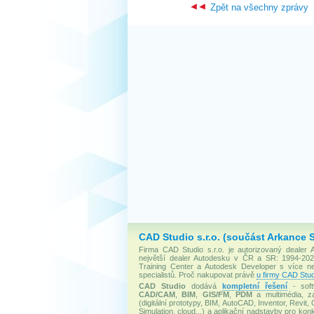
Zpět na všechny zprávy
CAD Studio s.r.o. (součást Arkance 
Firma CAD Studio s.r.o. je autorizovaný dealer
největší dealer Autodesku v ČR a SR: 1994-2020
Training Center a Autodesk Developer s více 
specialistů. Proč nakupovat právě
u firmy CAD Stud
CAD Studio
dodává
kompletní řešení
- soft
CAD/CAM
,
BIM
,
GIS/FM
,
PDM
a multimédia, za
(digitální prototypy, BIM, AutoCAD, Inventor, Revit, 
Simulation, cloud...) a aplikační nadstavby pro konk