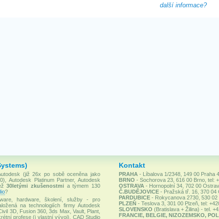
další informace?
Systems)
Kontakt
 Autodesk (již 26x po sobě oceněna jako
PRAHA
- Líbalova 1/2348, 149 00 Praha 4
), Autodesk Platinum Partner, Autodesk
BRNO
- Sochorova 23, 616 00 Brno, tel: 
než
30letými zkušenostmi
a týmem 130
OSTRAVA
- Hornopolní 34, 702 00 Ostrav
io
?
Č.BUDĚJOVICE
- Pražská tř. 16, 370 04
PARDUBICE
- Rokycanova 2730, 530 02 P
ware, hardware, školení, služby - pro
PLZEŇ
- Teslova 3, 301 00 Plzeň, tel: +4
ložená na technologiích firmy Autodesk
SLOVENSKO
(Bratislava + Žilina) - tel. 
Civil 3D, Fusion 360, 3ds Max, Vault, Plant,
FRANCIE, BELGIE, NIZOZEMSKO, POL
rétní profese (i vlastní vývoj). CAD Studio