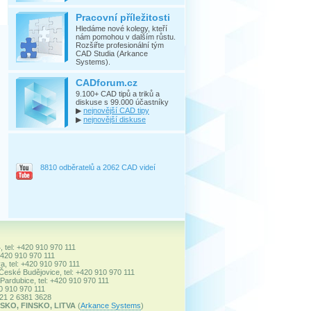
Pracovní příležitosti
Hledáme nové kolegy, kteří
nám pomohou v dalším růstu.
Rozšiřte profesionální tým
CAD Studia (Arkance
Systems).
CADforum.cz
9.100+ CAD tipů a triků a
diskuse s 99.000 účastníky
▶
nejnovější CAD tipy
▶
nejnovější diskuse
8810 odběratelů a 2062 CAD videí
, tel: +420 910 970 111
+420 910 970 111
a, tel: +420 910 970 111
 České Budějovice, tel: +420 910 970 111
ardubice, tel: +420 910 970 111
20 910 970 111
+421 2 6381 3628
SKO, FINSKO, LITVA
(
Arkance Systems
)