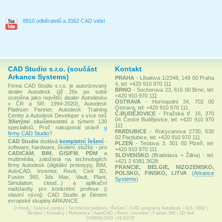
8810 odběratelů a 2062 CAD videí
CAD Studio s.r.o. (součást
Kontakt
Arkance Systems)
PRAHA
- Líbalova 1/2348, 149 00 Praha
4, tel: +420 910 970 111
Firma CAD Studio s.r.o. je autorizovaný
BRNO
- Sochorova 23, 616 00 Brno, tel:
dealer Autodesk (již 26x po sobě
+420 910 970 111
oceněna jako největší dealer Autodesku
OSTRAVA
- Hornopolní 34, 702 00
v ČR a SR: 1994-2020), Autodesk
Ostrava, tel: +420 910 970 111
Platinum Partner, Autodesk Training
Č.BUDĚJOVICE
- Pražská tř. 16, 370
Center a Autodesk Developer s více než
04 České Budějovice, tel: +420 910 970
30letými zkušenostmi
a týmem 130
111
specialistů. Proč nakupovat právě
u
PARDUBICE
- Rokycanova 2730, 530
firmy CAD Studio
?
02 Pardubice, tel: +420 910 970 111
CAD Studio
dodává
kompletní řešení
-
PLZEŇ
- Teslova 3, 301 00 Plzeň, tel:
software, hardware, školení, služby - pro
+420 910 970 111
CAD/CAM
,
BIM
,
GIS/FM
,
PDM
a
SLOVENSKO
(Bratislava + Žilina) - tel.
multimédia, založená na technologiích
+421 2 6381 3628
firmy Autodesk (digitální prototypy, BIM,
FRANCIE, BELGIE, NIZOZEMSKO,
AutoCAD, Inventor, Revit, Civil 3D,
POLSKO, FINSKO, LITVA
(
Arkance
Fusion 360, 3ds Max, Vault, Plant,
Systems
)
Simulation, cloud...) a aplikační
nadstavby pro konkrétní profese (i
vlastní vývoj). CAD Studio je členem
evropské skupiny ARKANCE.
O firmě
|
Tiskové zprávy
|
Technická podpora
|
Řešení
|
CAD programy Autodesk
|
GIS
|
BIM
|
Školení
|
Kontakty
|
Reference
|
AutoCAD
|
Revit
|
Inventor
|
Fusion 360
|
3D tisk
DOWNLOAD
|
HLEDAT