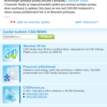
technologie
animace
postav použité v produktu
Character Studio
.
Character Studio je nejpoužívanější systém pro animaci pohybu postav,
dnes využívaný (s aplikací
3ds max
) ve více než 100.000 instalacích v
oboru vývoje počítačových her a ve filmovém průmyslu.
[
]
CAD
Zpět na všechny zprávy
další informace?
Zasílat bulletin CAD-NEWS
Slavíme 30 let
CAD Studio slaví 30 let a rozdává dárky nakupujícím na CAD eShopu.
Přijďte si pro voucher na 3000 Kč.
Pracovní příležitosti
Hledáme nové kolegy, kteří nám pomohou v dalším růstu. Rozšiřte
profesionální tým CAD Studia (Arkance Systems).
CADforum.cz
9.100+ CAD tipů a triků a diskuse s 99.000 účastníky
▶
nejnovější CAD tipy
▶
nejnovější diskuse