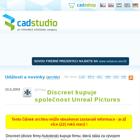
NOVOU FIREMNÍ PREZENTACI NAJDETE NA
www.arkance.world
Události a novinky
(
archiv
)
Dle oboru:
CAD
•
MFG
•
AEC
•
MM
•
GIS
•
HW
10.5.2004
[37729x]
Discreet kupuje
společnost Unreal Pictures
Tento článek archivu může obsahovat zastaralé informace - je již
více (22) roků starý !
Discreet (divize firmy
Autodesk
) kupuje firmu, která stála za vývojem